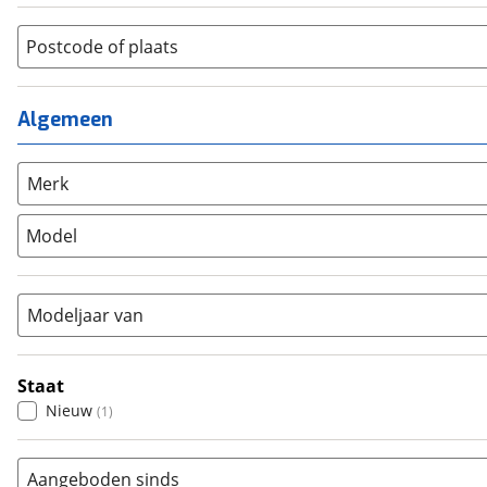
Jongens
(
0
)
Jeugdfiets
(
0
)
Lage instap
Postcode of plaats
(
0
)
Kinderfiets
(
0
)
Meisjes
(
0
)
Ligfiets
(
0
)
Mixed
(
0
)
Algemeen
Mountainbike
(
0
)
Unisex
(
0
)
Overig
(
0
)
Racefiets
(
0
)
Merk
Stadsfiets
(
2
)
Model
Tandem
(
0
)
Vouwfiets
(
0
)
Modeljaar van
Staat
Nieuw
(
1
)
Aangeboden sinds