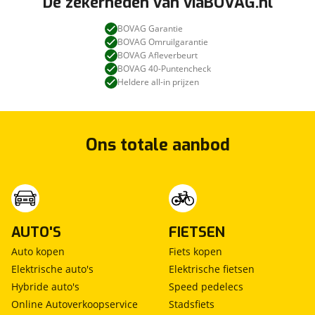
De zekerheden van viaBOVAG.nl
BOVAG Garantie
BOVAG Omruilgarantie
BOVAG Afleverbeurt
BOVAG 40-Puntencheck
Heldere all-in prijzen
Ons totale aanbod
AUTO'S
FIETSEN
Auto kopen
Fiets kopen
Elektrische auto's
Elektrische fietsen
Hybride auto's
Speed pedelecs
Online Autoverkoopservice
Stadsfiets