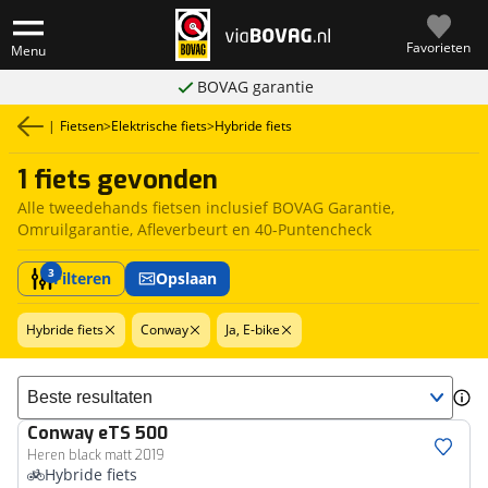
Favorieten
Menu
BOVAG garantie
|
Fietsen
>
Elektrische fiets
>
Hybride fiets
1 fiets gevonden
Alle tweedehands fietsen inclusief BOVAG Garantie,
Omruilgarantie, Afleverbeurt en 40-Puntencheck
3
Filteren
Opslaan
Hybride fiets
Conway
Ja, E-bike
Sorteer resultaten
Conway
eTS 500
Heren black matt 2019
Hybride fiets