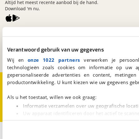
Altijd het meest recente aanbod bij de hand.
Download 'm nu.
viaBOVAG.nl
Kosterijland
15
3981 AJ
Bunnik
Verantwoord gebruik van uw gegevens
Een initiatief van
BOVAG
Wij en
onze 1022 partners
verwerken je persoonl
technologieën zoals cookies om informatie op uw a
gepersonaliseerde advertenties en content, metingen
Over viaBOVAG.nl
Disclaimer- en Privacyverklaring
productontwikkeling. U kunt kiezen wie uw gegevens gebr
Cookievoorkeuren
Vacatures
Als u het toestaat, willen we ook graag:
Informatie verzamelen over uw geografische locati
Uw apparaat identificeren door het actief te scann
Lees meer over hoe uw persoonlijke gegevens worden ve
U kunt uw toestemming op elk moment wijzigen of intrekk
3
Opslaan