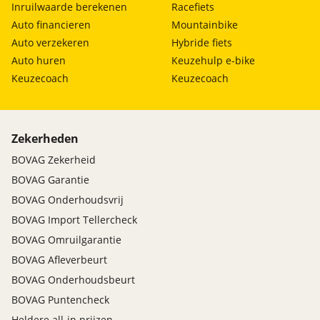
Inruilwaarde berekenen
Racefiets
Auto financieren
Mountainbike
Auto verzekeren
Hybride fiets
Auto huren
Keuzehulp e-bike
Keuzecoach
Keuzecoach
Zekerheden
BOVAG Zekerheid
BOVAG Garantie
BOVAG Onderhoudsvrij
BOVAG Import Tellercheck
BOVAG Omruilgarantie
BOVAG Afleverbeurt
BOVAG Onderhoudsbeurt
BOVAG Puntencheck
Heldere all-in prijzen