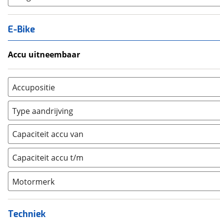
E-Bike
Accu uitneembaar
Ja, uitneembaar
(
0
)
Nee, vast
(
0
)
Accupositie
Bagagedrager
(
0
)
Type aandrijving
Frame
(
0
)
Achterwiel
(
0
)
Vloer
(
0
)
Capaciteit accu van
Trapas
(
0
)
Achterbank
(
0
)
Voorwiel
(
0
)
Capaciteit accu t/m
Kofferbak
(
0
)
Overig
(
0
)
Motormerk
Bosch
(
0
)
Yamaha
(
0
)
Techniek