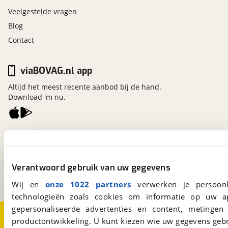
Veelgestelde vragen
Blog
Contact
viaBOVAG.nl app
Altijd het meest recente aanbod bij de hand.
Download 'm nu.
viaBOVAG.nl
Kosterijland
15
3981 AJ
Bunnik
Verantwoord gebruik van uw gegevens
Een initiatief van
BOVAG
Wij en
onze 1022 partners
verwerken je persoonl
technologieën zoals cookies om informatie op uw a
gepersonaliseerde advertenties en content, metingen
Over viaBOVAG.nl
Disclaimer- en Privacyverklaring
productontwikkeling. U kunt kiezen wie uw gegevens gebr
Cookievoorkeuren
Vacatures