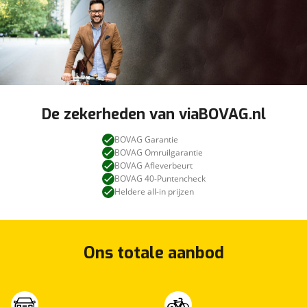
De zekerheden van viaBOVAG.nl
BOVAG Garantie
BOVAG Omruilgarantie
BOVAG Afleverbeurt
BOVAG 40-Puntencheck
Heldere all-in prijzen
Ons totale aanbod