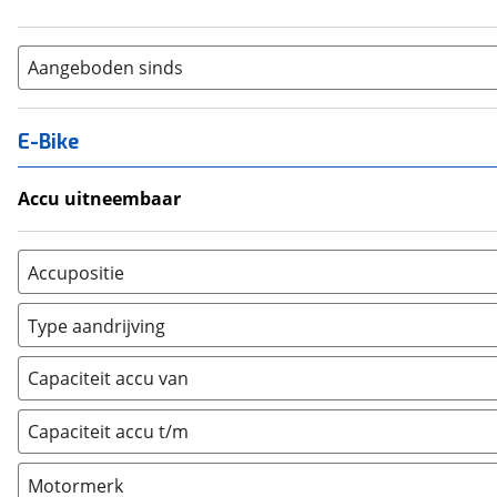
Aangeboden sinds
E-Bike
Accu uitneembaar
Ja, uitneembaar
(
0
)
Nee, vast
(
0
)
Accupositie
Bagagedrager
(
0
)
Type aandrijving
Frame
(
0
)
Achterwiel
(
0
)
Vloer
(
0
)
Capaciteit accu van
Trapas
(
0
)
Achterbank
(
0
)
Voorwiel
(
0
)
Capaciteit accu t/m
Kofferbak
(
0
)
Overig
(
0
)
Motormerk