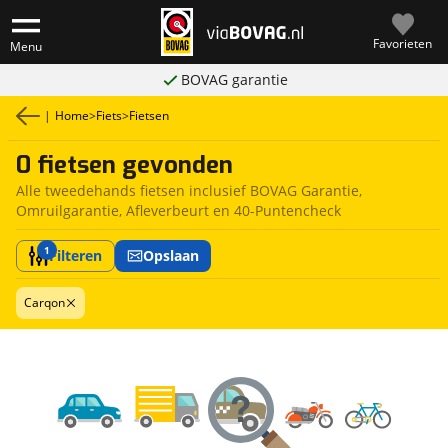
Favorieten
Menu
BOVAG garantie
|
Home
>
Fiets
>
Fietsen
0 fietsen gevonden
Alle tweedehands fietsen inclusief BOVAG Garantie,
Omruilgarantie, Afleverbeurt en 40-Puntencheck
1
Filteren
Opslaan
Carqon