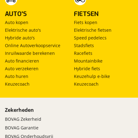
AUTO'S
FIETSEN
Auto kopen
Fiets kopen
Elektrische auto's
Elektrische fietsen
Hybride auto's
Speed pedelecs
Online Autoverkoopservice
Stadsfiets
Inruilwaarde berekenen
Racefiets
Auto financieren
Mountainbike
Auto verzekeren
Hybride fiets
Auto huren
Keuzehulp e-bike
Keuzecoach
Keuzecoach
Zekerheden
BOVAG Zekerheid
BOVAG Garantie
BOVAG Onderhoudsvrij