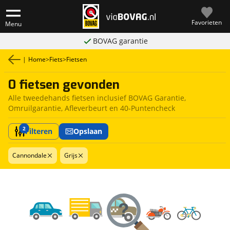
Favorieten
Menu
BOVAG garantie
|
Home
>
Fiets
>
Fietsen
0 fietsen gevonden
Alle tweedehands fietsen inclusief BOVAG Garantie,
Omruilgarantie, Afleverbeurt en 40-Puntencheck
2
Filteren
Opslaan
Cannondale
Grijs