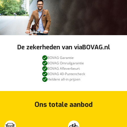
De zekerheden van viaBOVAG.nl
BOVAG Garantie
BOVAG Omruilgarantie
BOVAG Afleverbeurt
BOVAG 40-Puntencheck
Heldere all-in prijzen
Ons totale aanbod