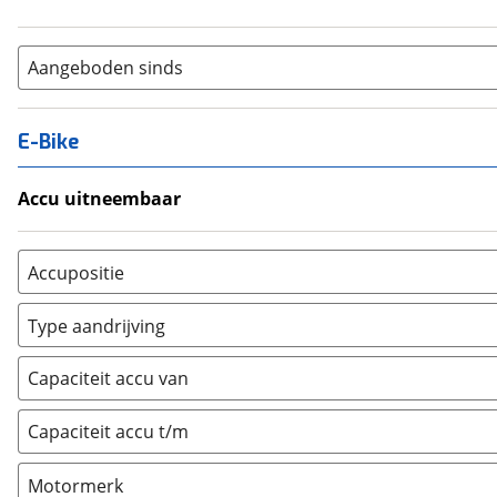
Aangeboden sinds
E-Bike
Accu uitneembaar
Ja, uitneembaar
(
0
)
Nee, vast
(
0
)
Accupositie
Bagagedrager
(
0
)
Type aandrijving
Frame
(
0
)
Achterwiel
(
0
)
Vloer
(
0
)
Capaciteit accu van
Trapas
(
0
)
Achterbank
(
0
)
Voorwiel
(
0
)
Capaciteit accu t/m
Kofferbak
(
0
)
Overig
(
0
)
Motormerk