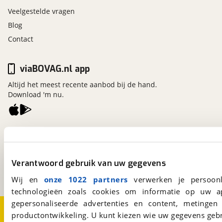
Veelgestelde vragen
Blog
Contact
viaBOVAG.nl app
Altijd het meest recente aanbod bij de hand.
Download 'm nu.
viaBOVAG.nl
Kosterijland
15
3981 AJ
Bunnik
Verantwoord gebruik van uw gegevens
Een initiatief van
BOVAG
Wij en
onze 1022 partners
verwerken je persoonl
technologieën zoals cookies om informatie op uw a
gepersonaliseerde advertenties en content, metingen
Over viaBOVAG.nl
Disclaimer- en Privacyverklaring
productontwikkeling. U kunt kiezen wie uw gegevens gebr
Cookievoorkeuren
Vacatures