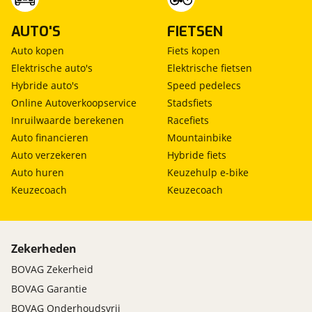
AUTO'S
FIETSEN
Auto kopen
Fiets kopen
Elektrische auto's
Elektrische fietsen
Hybride auto's
Speed pedelecs
Online Autoverkoopservice
Stadsfiets
Inruilwaarde berekenen
Racefiets
Auto financieren
Mountainbike
Auto verzekeren
Hybride fiets
Auto huren
Keuzehulp e-bike
Keuzecoach
Keuzecoach
Zekerheden
BOVAG Zekerheid
BOVAG Garantie
BOVAG Onderhoudsvrij