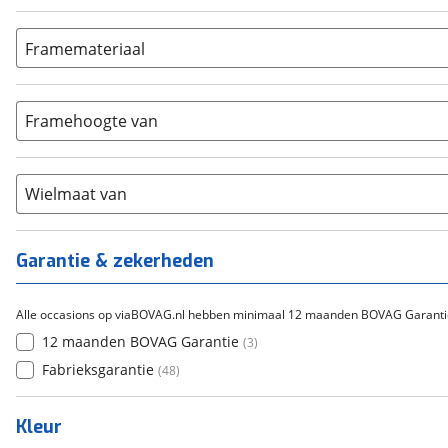
Geen
(
19
)
Terugtraprem
(
14
)
E-motion
(
0
)
3-4
(
2
)
ION
Framemateriaal
(
0
)
5-8
(
4
)
Bafang
(
0
)
Aluminium
(
2
)
9-14
(
0
)
Gazelle
(
0
)
Carbon
(
0
)
15-20
Framehoogte van
(
0
)
Cortina
(
0
)
Chroom-molybdeen
(
0
)
21+
(
2
)
Flyer
(
0
)
Scandium
(
0
)
Overig
(
0
)
Staal
Wielmaat van
(
6
)
Tica
(
0
)
Titanium
(
0
)
Garantie & zekerheden
Alle occasions op viaBOVAG.nl hebben minimaal 12 maanden BOVAG Garanti
12 maanden BOVAG Garantie
(
3
)
Fabrieksgarantie
(
48
)
Kleur