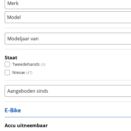
Racefiets
(
0
)
Merk
Stadsfiets
(
2
)
Model
Tandem
(
0
)
Vouwfiets
(
0
)
Modeljaar van
Staat
Tweedehands
(
3
)
Nieuw
(
47
)
Aangeboden sinds
E-Bike
Accu uitneembaar