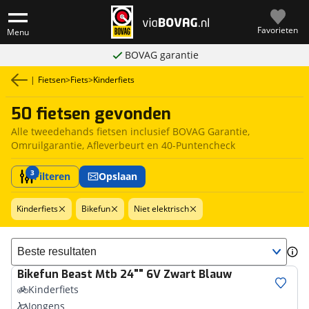
Favorieten
Menu
BOVAG garantie
|
Fietsen
>
Fiets
>
Kinderfiets
50 fietsen gevonden
Alle tweedehands fietsen inclusief BOVAG Garantie,
Omruilgarantie, Afleverbeurt en 40-Puntencheck
3
Filteren
Opslaan
Kinderfiets
Bikefun
Niet elektrisch
Sorteer resultaten
Bikefun
Beast Mtb 24"" 6V Zwart Blauw
Kinderfiets
Jongens