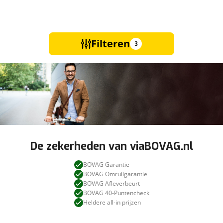
Filteren
3
De zekerheden van viaBOVAG.nl
BOVAG Garantie
BOVAG Omruilgarantie
BOVAG Afleverbeurt
BOVAG 40-Puntencheck
Heldere all-in prijzen