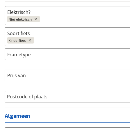
Elektrisch?
Niet elektrisch
Niet elektrisch
(
50
)
Soort fiets
Ja, E-bike
(
0
)
Kinderfiets
Ja, High-speed
(
0
)
Bakfiets
(
0
)
Frametype
BMX / Freestyle fiets
(
0
)
Dames
(
0
)
Crosshybride
(
0
)
Dames monotube
(
0
)
Prijs van
Cruiserfiets
(
0
)
Heren
(
0
)
Hybride fiets
(
0
)
Jongens
(
18
)
Jeugdfiets
(
10
)
Lage instap
Postcode of plaats
(
0
)
Kinderfiets
(
50
)
Meisjes
(
17
)
Ligfiets
(
0
)
Mixed
(
0
)
Algemeen
Mountainbike
(
5
)
Unisex
(
15
)
Overig
(
0
)