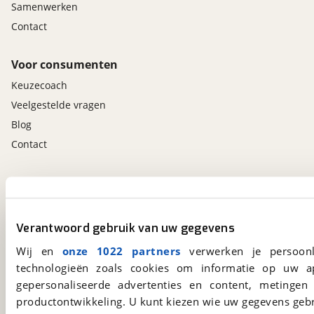
Samenwerken
Contact
Voor consumenten
Keuzecoach
Veelgestelde vragen
Blog
Contact
viaBOVAG.nl app
Altijd het meest recente aanbod bij de hand.
Download 'm nu.
Verantwoord gebruik van uw gegevens
Wij en
onze 1022 partners
verwerken je persoonl
technologieën zoals cookies om informatie op uw a
viaBOVAG.nl
gepersonaliseerde advertenties en content, metingen
Kosterijland
15
productontwikkeling. U kunt kiezen wie uw gegevens gebr
3981 AJ
Bunnik