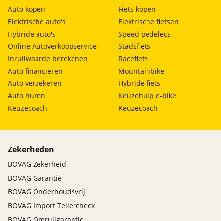
Auto kopen
Fiets kopen
Elektrische auto's
Elektrische fietsen
Hybride auto's
Speed pedelecs
Online Autoverkoopservice
Stadsfiets
Inruilwaarde berekenen
Racefiets
Auto financieren
Mountainbike
Auto verzekeren
Hybride fiets
Auto huren
Keuzehulp e-bike
Keuzecoach
Keuzecoach
Zekerheden
BOVAG Zekerheid
BOVAG Garantie
BOVAG Onderhoudsvrij
BOVAG Import Tellercheck
BOVAG Omruilgarantie