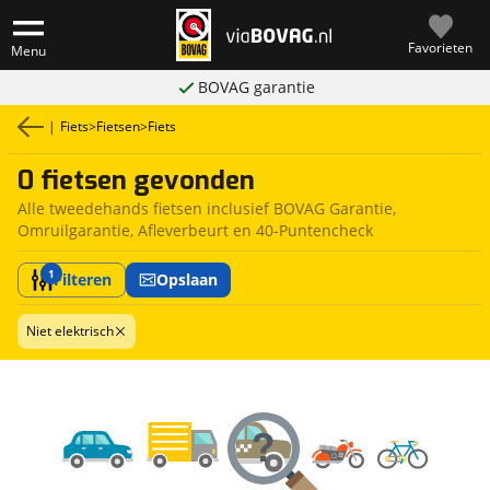
Favorieten
Menu
BOVAG garantie
|
Fiets
>
Fietsen
>
Fiets
0 fietsen gevonden
Alle tweedehands fietsen inclusief BOVAG Garantie,
Omruilgarantie, Afleverbeurt en 40-Puntencheck
1
Filteren
Opslaan
Niet elektrisch