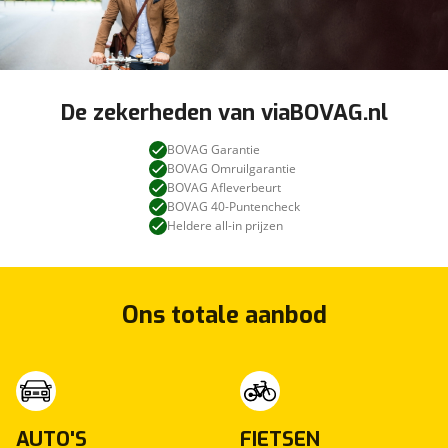
De zekerheden van viaBOVAG.nl
BOVAG Garantie
BOVAG Omruilgarantie
BOVAG Afleverbeurt
BOVAG 40-Puntencheck
Heldere all-in prijzen
Ons totale aanbod
AUTO'S
FIETSEN