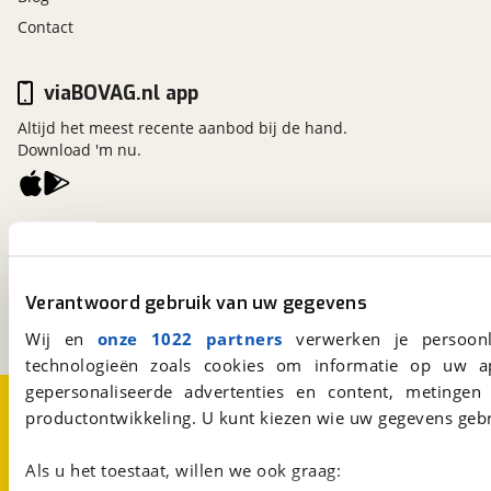
Contact
viaBOVAG.nl app
Altijd het meest recente aanbod bij de hand.
Download 'm nu.
viaBOVAG.nl
Kosterijland
15
3981 AJ
Bunnik
Verantwoord gebruik van uw gegevens
Een initiatief van
BOVAG
Wij en
onze 1022 partners
verwerken je persoonl
technologieën zoals cookies om informatie op uw a
gepersonaliseerde advertenties en content, metingen
Over viaBOVAG.nl
Disclaimer- en Privacyverklaring
productontwikkeling. U kunt kiezen wie uw gegevens gebr
Cookievoorkeuren
Vacatures
Als u het toestaat, willen we ook graag: