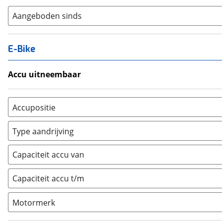
Aangeboden sinds
E-Bike
Accu uitneembaar
Ja, uitneembaar
(
0
)
Nee, vast
(
0
)
Accupositie
Bagagedrager
(
0
)
Type aandrijving
Frame
(
0
)
Achterwiel
(
0
)
Vloer
(
0
)
Capaciteit accu van
Trapas
(
0
)
Achterbank
(
0
)
Voorwiel
(
0
)
Capaciteit accu t/m
Kofferbak
(
0
)
Overig
(
0
)
Motormerk
Bosch
(
0
)