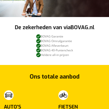
De zekerheden van viaBOVAG.nl
BOVAG Garantie
BOVAG Omruilgarantie
BOVAG Afleverbeurt
BOVAG 40-Puntencheck
Heldere all-in prijzen
Ons totale aanbod
AUTO'S
FIETSEN