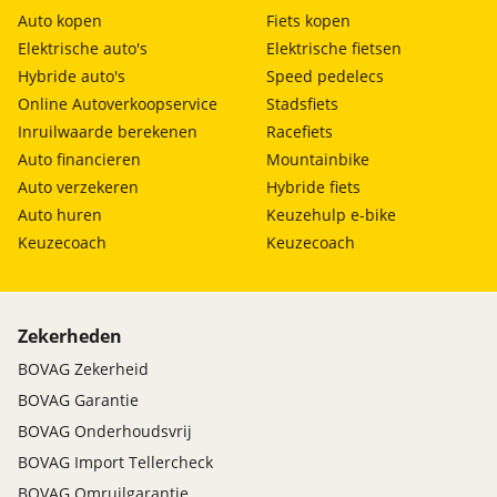
Auto kopen
Fiets kopen
Elektrische auto's
Elektrische fietsen
Hybride auto's
Speed pedelecs
Online Autoverkoopservice
Stadsfiets
Inruilwaarde berekenen
Racefiets
Auto financieren
Mountainbike
Auto verzekeren
Hybride fiets
Auto huren
Keuzehulp e-bike
Keuzecoach
Keuzecoach
Zekerheden
BOVAG Zekerheid
BOVAG Garantie
BOVAG Onderhoudsvrij
BOVAG Import Tellercheck
BOVAG Omruilgarantie