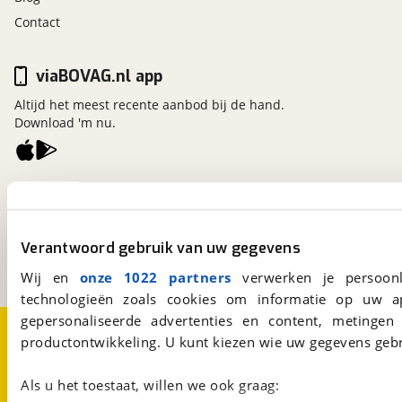
Contact
viaBOVAG.nl app
Altijd het meest recente aanbod bij de hand.
Download 'm nu.
viaBOVAG.nl
Kosterijland
15
3981 AJ
Bunnik
Verantwoord gebruik van uw gegevens
Een initiatief van
BOVAG
Wij en
onze 1022 partners
verwerken je persoonl
technologieën zoals cookies om informatie op uw a
gepersonaliseerde advertenties en content, metingen
Over viaBOVAG.nl
Disclaimer- en Privacyverklaring
productontwikkeling. U kunt kiezen wie uw gegevens gebr
Cookievoorkeuren
Vacatures
Als u het toestaat, willen we ook graag: