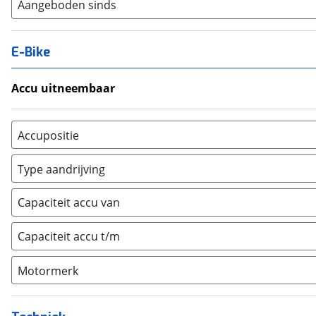
Aangeboden sinds
E-Bike
Accu uitneembaar
Ja, uitneembaar
(
0
)
Nee, vast
(
0
)
Accupositie
Bagagedrager
(
0
)
Type aandrijving
Frame
(
0
)
Achterwiel
(
0
)
Vloer
(
0
)
Capaciteit accu van
Trapas
(
0
)
Achterbank
(
0
)
Voorwiel
(
0
)
Capaciteit accu t/m
Kofferbak
(
0
)
Overig
(
0
)
Motormerk
Bosch
(
0
)
Yamaha
(
0
)