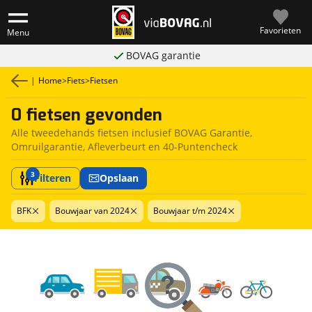
Favorieten
Menu
BOVAG garantie
|
Home
>
Fiets
>
Fietsen
0 fietsen gevonden
Alle tweedehands fietsen inclusief BOVAG Garantie,
Omruilgarantie, Afleverbeurt en 40-Puntencheck
3
Filteren
Opslaan
BFK
Bouwjaar van 2024
Bouwjaar t/m 2024