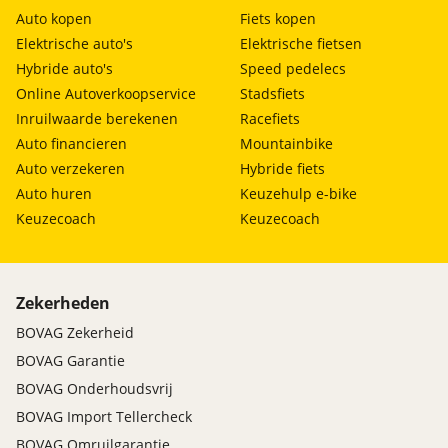
Auto kopen
Fiets kopen
Elektrische auto's
Elektrische fietsen
Hybride auto's
Speed pedelecs
Online Autoverkoopservice
Stadsfiets
Inruilwaarde berekenen
Racefiets
Auto financieren
Mountainbike
Auto verzekeren
Hybride fiets
Auto huren
Keuzehulp e-bike
Keuzecoach
Keuzecoach
Zekerheden
BOVAG Zekerheid
BOVAG Garantie
BOVAG Onderhoudsvrij
BOVAG Import Tellercheck
BOVAG Omruilgarantie