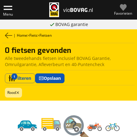
Favorieten
Menu
BOVAG garantie
|
Home
>
Fiets
>
Fietsen
0 fietsen gevonden
Alle tweedehands fietsen inclusief BOVAG Garantie,
Omruilgarantie, Afleverbeurt en 40-Puntencheck
1
Filteren
Opslaan
Rood