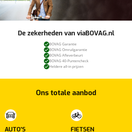
De zekerheden van viaBOVAG.nl
BOVAG Garantie
BOVAG Omruilgarantie
BOVAG Afleverbeurt
BOVAG 40-Puntencheck
Heldere all-in prijzen
Ons totale aanbod
AUTO'S
FIETSEN