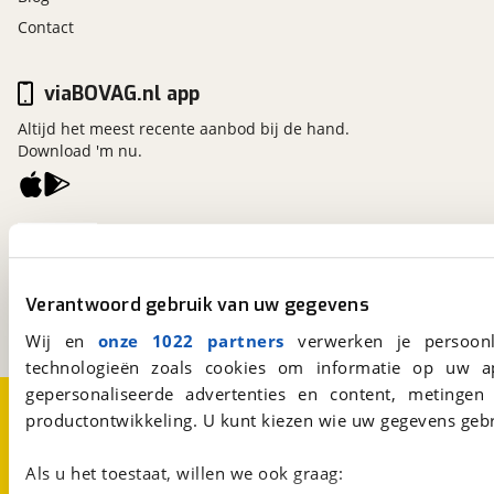
Contact
viaBOVAG.nl app
Altijd het meest recente aanbod bij de hand.
Download 'm nu.
viaBOVAG.nl
Kosterijland
15
3981 AJ
Bunnik
Verantwoord gebruik van uw gegevens
Een initiatief van
BOVAG
Wij en
onze 1022 partners
verwerken je persoonl
technologieën zoals cookies om informatie op uw a
gepersonaliseerde advertenties en content, metingen
Over viaBOVAG.nl
Disclaimer- en Privacyverklaring
productontwikkeling. U kunt kiezen wie uw gegevens gebr
Cookievoorkeuren
Vacatures
Als u het toestaat, willen we ook graag: