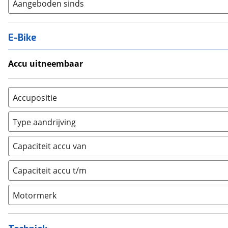
Aangeboden sinds
E-Bike
Accu uitneembaar
Ja, uitneembaar
(
0
)
Nee, vast
(
0
)
Accupositie
Bagagedrager
(
0
)
Type aandrijving
Frame
(
0
)
Achterwiel
(
0
)
Vloer
(
0
)
Capaciteit accu van
Trapas
(
0
)
Achterbank
(
0
)
Voorwiel
(
0
)
Capaciteit accu t/m
Kofferbak
(
0
)
Overig
(
0
)
Motormerk
Bosch
(
0
)
Yamaha
(
0
)