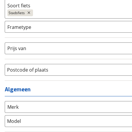
Niet elektrisch
(
4
)
Soort fiets
Ja, E-bike
(
0
)
Stadsfiets
Ja, High-speed
(
0
)
Bakfiets
(
0
)
Frametype
BMX / Freestyle fiets
(
0
)
Dames
(
1
)
Crosshybride
(
0
)
Dames monotube
(
0
)
Prijs van
Cruiserfiets
(
0
)
Heren
(
2
)
Hybride fiets
(
0
)
Jongens
(
0
)
Jeugdfiets
(
0
)
Lage instap
Postcode of plaats
(
1
)
Kinderfiets
(
6
)
Meisjes
(
0
)
Ligfiets
(
1
)
Mixed
(
0
)
Algemeen
Mountainbike
(
0
)
Unisex
(
0
)
Overig
(
0
)
Racefiets
(
0
)
Merk
Stadsfiets
(
4
)
Model
Tandem
(
0
)
Vouwfiets
(
0
)