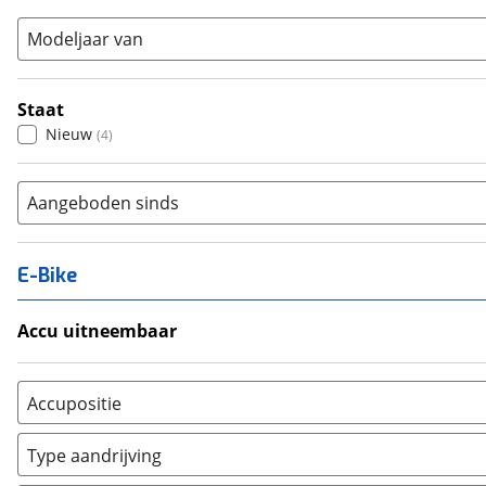
Modeljaar van
Staat
Nieuw
(
4
)
Aangeboden sinds
E-Bike
Accu uitneembaar
Ja, uitneembaar
(
0
)
Nee, vast
(
0
)
Accupositie
Bagagedrager
(
0
)
Type aandrijving
Frame
(
0
)