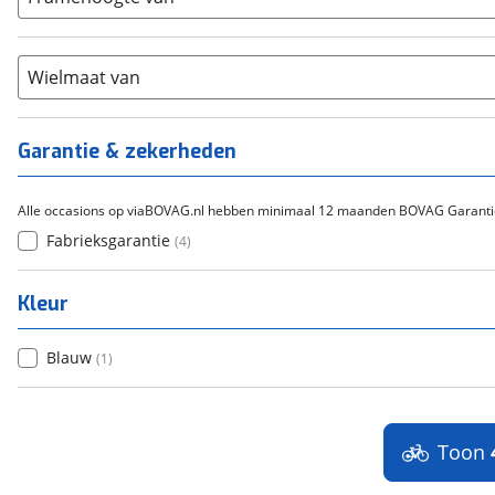
Cortina
(
0
)
Chroom-molybdeen
(
0
)
21+
(
0
)
Flyer
(
0
)
Scandium
(
0
)
Overig
(
0
)
Staal
Wielmaat van
(
0
)
Tica
(
0
)
Titanium
(
0
)
Garantie & zekerheden
Alle occasions op viaBOVAG.nl hebben minimaal 12 maanden BOVAG Garanti
Fabrieksgarantie
(
4
)
Kleur
Blauw
(
1
)
Toon