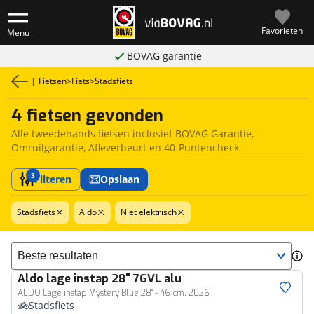
Favorieten
Menu
BOVAG garantie
|
Fietsen
>
Fiets
>
Stadsfiets
4 fietsen gevonden
Alle tweedehands fietsen inclusief BOVAG Garantie,
Omruilgarantie, Afleverbeurt en 40-Puntencheck
3
Filteren
Opslaan
Stadsfiets
Aldo
Niet elektrisch
Sorteer resultaten
Aldo
lage instap 28" 7GVL alu
ALDO Lage instap Mystery Blue 28'' - 46 cm. 2026
Stadsfiets