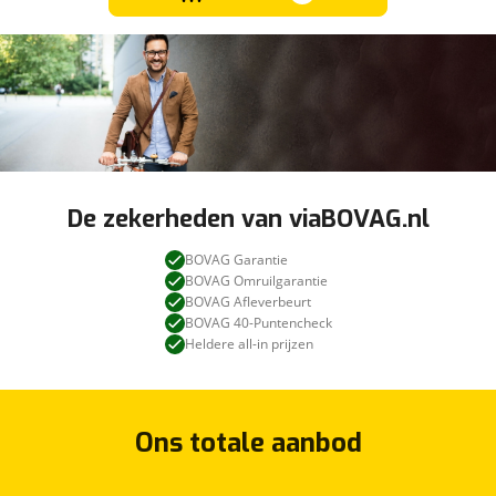
De zekerheden van viaBOVAG.nl
BOVAG Garantie
BOVAG Omruilgarantie
BOVAG Afleverbeurt
BOVAG 40-Puntencheck
Heldere all-in prijzen
Ons totale aanbod