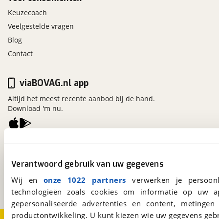
Keuzecoach
Veelgestelde vragen
Blog
Contact
viaBOVAG.nl app
Altijd het meest recente aanbod bij de hand.
Download 'm nu.
viaBOVAG.nl
Kosterijland
15
Verantwoord gebruik van uw gegevens
3981 AJ
Bunnik
Wij en
onze 1022 partners
verwerken je persoonl
Een initiatief van
BOVAG
technologieën zoals cookies om informatie op uw a
gepersonaliseerde advertenties en content, metingen
productontwikkeling. U kunt kiezen wie uw gegevens gebr