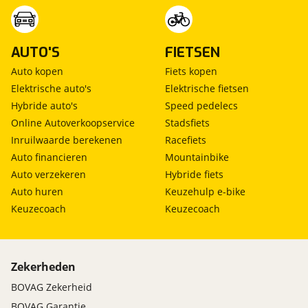
AUTO'S
FIETSEN
Auto kopen
Fiets kopen
Elektrische auto's
Elektrische fietsen
Hybride auto's
Speed pedelecs
Online Autoverkoopservice
Stadsfiets
Inruilwaarde berekenen
Racefiets
Auto financieren
Mountainbike
Auto verzekeren
Hybride fiets
Auto huren
Keuzehulp e-bike
Keuzecoach
Keuzecoach
Zekerheden
BOVAG Zekerheid
BOVAG Garantie