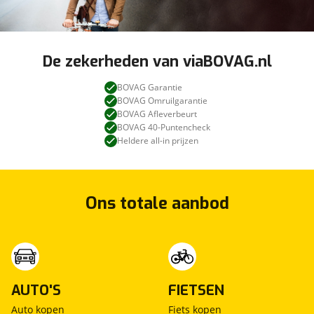
De zekerheden van viaBOVAG.nl
BOVAG Garantie
BOVAG Omruilgarantie
BOVAG Afleverbeurt
BOVAG 40-Puntencheck
Heldere all-in prijzen
Ons totale aanbod
AUTO'S
FIETSEN
Auto kopen
Fiets kopen