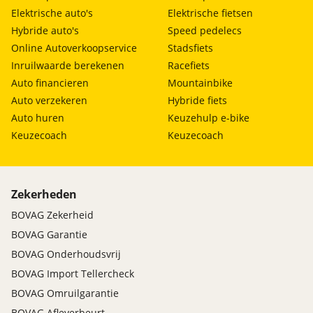
Elektrische auto's
Elektrische fietsen
Hybride auto's
Speed pedelecs
Online Autoverkoopservice
Stadsfiets
Inruilwaarde berekenen
Racefiets
Auto financieren
Mountainbike
Auto verzekeren
Hybride fiets
Auto huren
Keuzehulp e-bike
Keuzecoach
Keuzecoach
Zekerheden
BOVAG Zekerheid
BOVAG Garantie
BOVAG Onderhoudsvrij
BOVAG Import Tellercheck
BOVAG Omruilgarantie
BOVAG Afleverbeurt