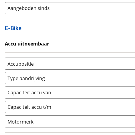
Aangeboden sinds
E-Bike
Accu uitneembaar
Ja, uitneembaar
(
0
)
Nee, vast
(
0
)
Accupositie
Bagagedrager
(
0
)
Type aandrijving
Frame
(
0
)
Achterwiel
(
0
)
Vloer
(
0
)
Capaciteit accu van
Trapas
(
0
)
Achterbank
(
0
)
Voorwiel
(
0
)
Capaciteit accu t/m
Kofferbak
(
0
)
Overig
(
0
)
Motormerk
Bosch
(
0
)