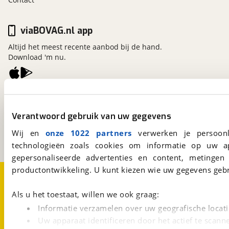
viaBOVAG.nl app
Altijd het meest recente aanbod bij de hand.
Download 'm nu.
viaBOVAG.nl
Kosterijland
15
Verantwoord gebruik van uw gegevens
3981 AJ
Bunnik
Een initiatief van
Wij en
onze 1022 partners
verwerken je persoonl
BOVAG
technologieën zoals cookies om informatie op uw a
gepersonaliseerde advertenties en content, metingen
productontwikkeling. U kunt kiezen wie uw gegevens gebr
Over viaBOVAG.nl
Disclaimer- en Privacyverklaring
Cookievoorkeuren
Vacatures
Als u het toestaat, willen we ook graag:
Informatie verzamelen over uw geografische locati
Uw apparaat identificeren door het actief te scann