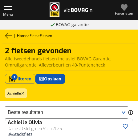
Favorieten
Menu
BOVAG garantie
|
Home
>
Fiets
>
Fietsen
2 fietsen gevonden
Alle tweedehands fietsen inclusief BOVAG Garantie,
Omruilgarantie, Afleverbeurt en 40-Puntencheck
1
Filteren
Opslaan
Achielle
Sorteer resultaten
Achielle
Olivia
Dames Pastel groen 51cm 2025
Stadsfiets