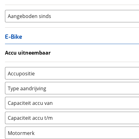
Aangeboden sinds
E-Bike
Accu uitneembaar
Ja, uitneembaar
(
0
)
Nee, vast
(
0
)
Accupositie
Bagagedrager
(
0
)
Type aandrijving
Frame
(
0
)
Achterwiel
(
0
)
Vloer
(
0
)
Capaciteit accu van
Trapas
(
0
)
Achterbank
(
0
)
Voorwiel
(
0
)
Capaciteit accu t/m
Kofferbak
(
0
)
Overig
(
0
)
Motormerk