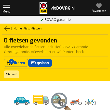
Favorieten
Menu
BOVAG garantie
|
Home
>
Fiets
>
Fietsen
0 fietsen gevonden
Alle tweedehands fietsen inclusief BOVAG Garantie,
Omruilgarantie, Afleverbeurt en 40-Puntencheck
1
Filteren
Opslaan
Nieuw