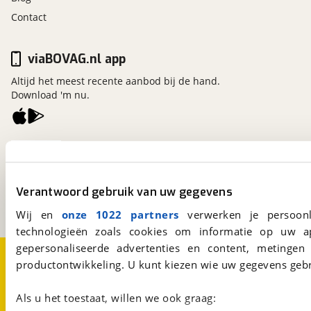
Contact
viaBOVAG.nl app
Altijd het meest recente aanbod bij de hand.
Download 'm nu.
viaBOVAG.nl
Kosterijland
15
3981 AJ
Bunnik
Verantwoord gebruik van uw gegevens
Een initiatief van
BOVAG
Wij en
onze 1022 partners
verwerken je persoonl
technologieën zoals cookies om informatie op uw a
gepersonaliseerde advertenties en content, metingen
Over viaBOVAG.nl
Disclaimer- en Privacyverklaring
productontwikkeling. U kunt kiezen wie uw gegevens gebr
Cookievoorkeuren
Vacatures
Als u het toestaat, willen we ook graag: