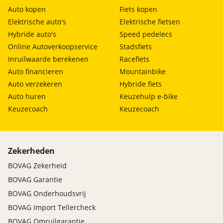
Auto kopen
Fiets kopen
Elektrische auto's
Elektrische fietsen
Hybride auto's
Speed pedelecs
Online Autoverkoopservice
Stadsfiets
Inruilwaarde berekenen
Racefiets
Auto financieren
Mountainbike
Auto verzekeren
Hybride fiets
Auto huren
Keuzehulp e-bike
Keuzecoach
Keuzecoach
Zekerheden
BOVAG Zekerheid
BOVAG Garantie
BOVAG Onderhoudsvrij
BOVAG Import Tellercheck
BOVAG Omruilgarantie