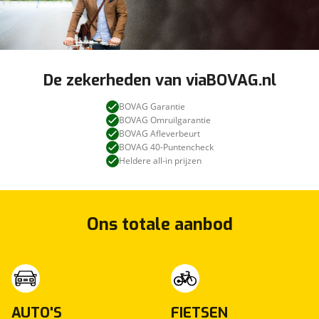
De zekerheden van viaBOVAG.nl
BOVAG Garantie
BOVAG Omruilgarantie
BOVAG Afleverbeurt
BOVAG 40-Puntencheck
Heldere all-in prijzen
Ons totale aanbod
AUTO'S
FIETSEN