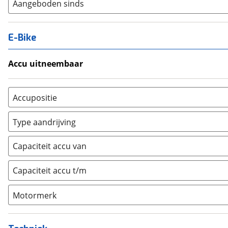
Aangeboden sinds
E-Bike
Accu uitneembaar
Ja, uitneembaar
(
0
)
Nee, vast
(
0
)
Accupositie
Bagagedrager
(
0
)
Type aandrijving
Frame
(
0
)
Achterwiel
(
0
)
Vloer
(
0
)
Capaciteit accu van
Trapas
(
0
)
Achterbank
(
0
)
Voorwiel
(
0
)
Capaciteit accu t/m
Kofferbak
(
0
)
Overig
(
0
)
Motormerk
Bosch
(
0
)
Yamaha
(
0
)