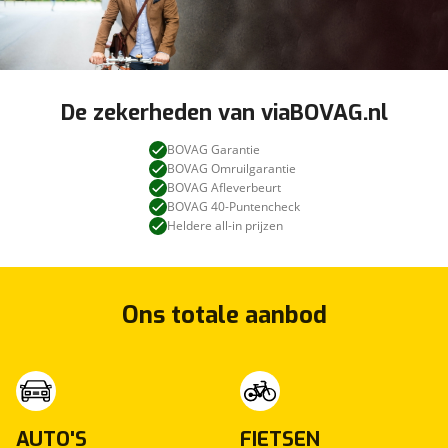
De zekerheden van viaBOVAG.nl
BOVAG Garantie
BOVAG Omruilgarantie
BOVAG Afleverbeurt
BOVAG 40-Puntencheck
Heldere all-in prijzen
Ons totale aanbod
AUTO'S
FIETSEN