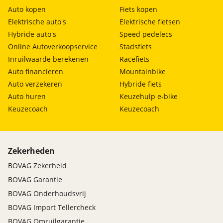
Auto kopen
Fiets kopen
Elektrische auto's
Elektrische fietsen
Hybride auto's
Speed pedelecs
Online Autoverkoopservice
Stadsfiets
Inruilwaarde berekenen
Racefiets
Auto financieren
Mountainbike
Auto verzekeren
Hybride fiets
Auto huren
Keuzehulp e-bike
Keuzecoach
Keuzecoach
Zekerheden
BOVAG Zekerheid
BOVAG Garantie
BOVAG Onderhoudsvrij
BOVAG Import Tellercheck
BOVAG Omruilgarantie