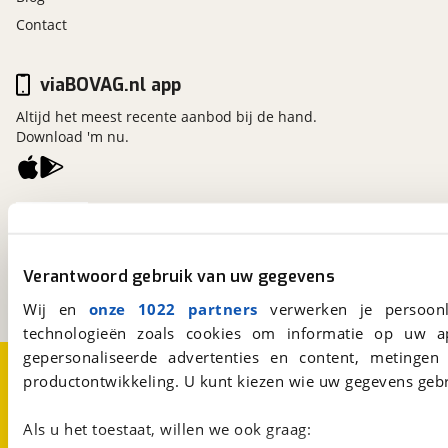
Contact
viaBOVAG.nl app
Altijd het meest recente aanbod bij de hand.
Download 'm nu.
viaBOVAG.nl
Kosterijland
15
3981 AJ
Bunnik
Verantwoord gebruik van uw gegevens
Een initiatief van
BOVAG
Wij en
onze 1022 partners
verwerken je persoonl
technologieën zoals cookies om informatie op uw a
gepersonaliseerde advertenties en content, metingen
Over viaBOVAG.nl
Disclaimer- en Privacyverklaring
productontwikkeling. U kunt kiezen wie uw gegevens gebr
Cookievoorkeuren
Vacatures
Als u het toestaat, willen we ook graag: