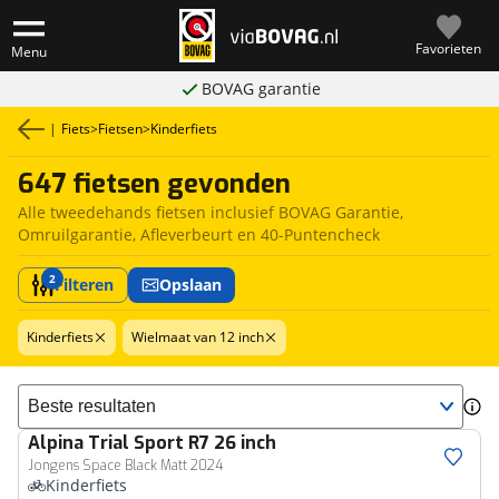
Favorieten
Menu
BOVAG garantie
|
Fiets
>
Fietsen
>
Kinderfiets
647 fietsen gevonden
Alle tweedehands fietsen inclusief BOVAG Garantie,
Omruilgarantie, Afleverbeurt en 40-Puntencheck
2
Filteren
Opslaan
Kinderfiets
Wielmaat van 12 inch
Sorteer resultaten
Alpina
Trial Sport R7 26 inch
Jongens Space Black Matt 2024
Kinderfiets