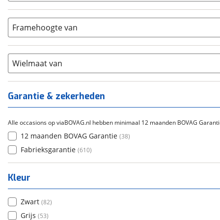
Bafang
(
0
)
Aluminium
(
360
)
9-14
(
1
)
Gazelle
(
0
)
Carbon
(
0
)
15-20
Framehoogte van
(
7
)
Cortina
(
0
)
Chroom-molybdeen
(
0
)
21+
(
2
)
Flyer
(
0
)
Scandium
(
0
)
Overig
(
0
)
Staal
Wielmaat van
(
160
)
Tica
(
0
)
Titanium
(
0
)
Garantie & zekerheden
Alle occasions op viaBOVAG.nl hebben minimaal 12 maanden BOVAG Garanti
12 maanden BOVAG Garantie
(
38
)
Fabrieksgarantie
(
610
)
Kleur
Zwart
(
82
)
Grijs
(
53
)