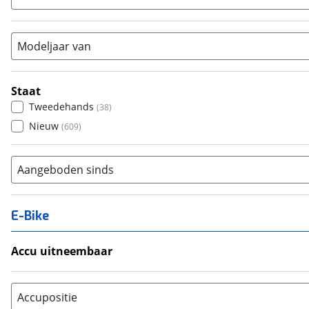
Vouwfiets
(
20
)
Modeljaar van
Staat
Tweedehands
(
38
)
Nieuw
(
609
)
Aangeboden sinds
E-Bike
Accu uitneembaar
Ja, uitneembaar
(
0
)
Nee, vast
(
9
)
Accupositie