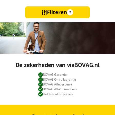
Filteren
2
De zekerheden van viaBOVAG.nl
BOVAG Garantie
BOVAG Omruilgarantie
BOVAG Afleverbeurt
BOVAG 40-Puntencheck
Heldere all-in prijzen