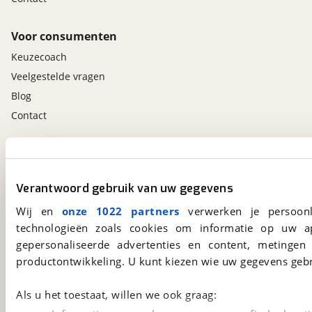
Voor consumenten
Keuzecoach
Veelgestelde vragen
Blog
Contact
viaBOVAG.nl app
Altijd het meest recente aanbod bij de hand.
Verantwoord gebruik van uw gegevens
Download 'm nu.
Wij en
onze 1022 partners
verwerken je persoonl
technologieën zoals cookies om informatie op uw a
gepersonaliseerde advertenties en content, metingen
viaBOVAG.nl
productontwikkeling. U kunt kiezen wie uw gegevens gebr
Kosterijland
15
3981 AJ
Bunnik
Als u het toestaat, willen we ook graag:
Een initiatief van
BOVAG