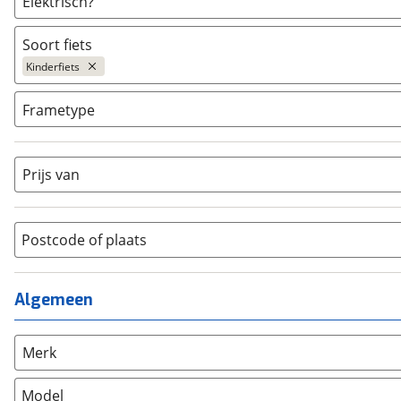
Elektrisch?
Niet elektrisch
(
647
)
Soort fiets
Ja, E-bike
(
0
)
Kinderfiets
Ja, High-speed
(
0
)
Bakfiets
(
335
)
Frametype
BMX / Freestyle fiets
(
4
)
Dames
(
2
)
Crosshybride
(
12
)
Dames monotube
(
0
)
Prijs van
Cruiserfiets
(
375
)
Heren
(
1
)
Hybride fiets
(
1567
)
Jongens
(
237
)
Jeugdfiets
(
297
)
Lage instap
Postcode of plaats
(
0
)
Kinderfiets
(
647
)
Meisjes
(
255
)
Ligfiets
(
95
)
Mixed
(
2
)
Algemeen
Mountainbike
(
491
)
Unisex
(
150
)
Overig
(
43
)
Racefiets
(
486
)
Merk
Stadsfiets
(
6589
)
Model
Tandem
(
0
)