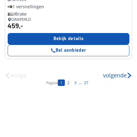
1 versnellingen
VBrake
DINXPERLO
459,-
Bekijk details
Bel aanbieder
vorige
volgende
Pagina
1
2
3
...
27