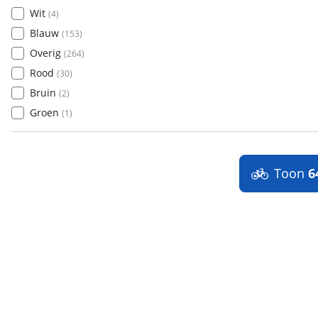
Wit
(
4
)
Blauw
(
153
)
Overig
(
264
)
Rood
(
30
)
Bruin
(
2
)
Groen
(
1
)
Toon
6