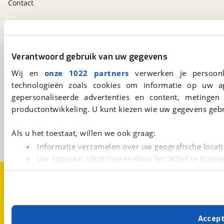
Contact
viaBOVAG.nl app
Altijd het meest recente aanbod bij de hand.
Verantwoord gebruik van uw gegevens
Download 'm nu.
Wij en
onze 1022 partners
verwerken je persoonl
technologieën zoals cookies om informatie op uw a
gepersonaliseerde advertenties en content, metingen
viaBOVAG.nl
productontwikkeling. U kunt kiezen wie uw gegevens gebr
Kosterijland
15
3981 AJ
Bunnik
Een initiatief van
Als u het toestaat, willen we ook graag:
BOVAG
Informatie verzamelen over uw geografische locati
Uw apparaat identificeren door het actief te scann
Lees meer over hoe uw persoonlijke gegevens worden ve
Over viaBOVAG.nl
Disclaimer- en Privacyverklaring
Cookievoorkeuren
Vacatures
U kunt uw toestemming op elk moment wijzigen of intrekk
Met cookies en vergelijkbare technieken zorgen we voor 
Accep
cookies zorgen ervoor dat de website goed werkt. Ook g