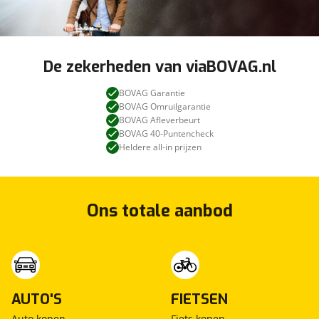
De zekerheden van viaBOVAG.nl
BOVAG Garantie
BOVAG Omruilgarantie
BOVAG Afleverbeurt
BOVAG 40-Puntencheck
Heldere all-in prijzen
Ons totale aanbod
AUTO'S
FIETSEN
Auto kopen
Fiets kopen