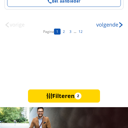
Bel aanbieder
vorige
volgende
Pagina
1
2
3
...
12
Filteren
2