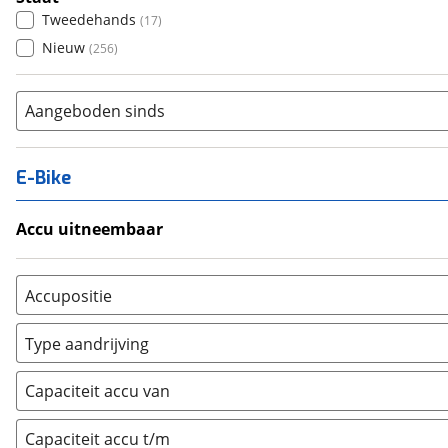
Tweedehands
(
17
)
Nieuw
(
256
)
Aangeboden sinds
E-Bike
Accu uitneembaar
Ja, uitneembaar
(
0
)
Nee, vast
(
7
)
Accupositie
Bagagedrager
(
0
)
Type aandrijving
Frame
(
0
)
Achterwiel
(
0
)
Vloer
(
0
)
Capaciteit accu van
Trapas
(
0
)
Achterbank
(
0
)
Voorwiel
(
0
)
Capaciteit accu t/m
Kofferbak
(
0
)