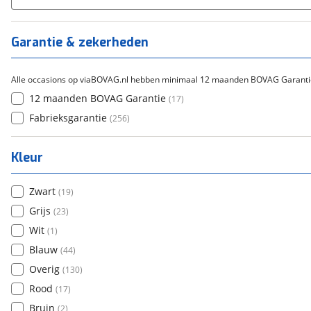
Tica
(
0
)
Titanium
(
0
)
Garantie & zekerheden
Alle occasions op viaBOVAG.nl hebben minimaal 12 maanden BOVAG Garanti
12 maanden BOVAG Garantie
(
17
)
Fabrieksgarantie
(
256
)
Kleur
Zwart
(
19
)
Grijs
(
23
)
Wit
(
1
)
Blauw
(
44
)
Overig
(
130
)
Rood
(
17
)
Bruin
(
2
)