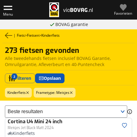
Favorieten
Menu
BOVAG garantie
|
Fiets
>
Fietsen
>
Kinderfiets
273 fietsen gevonden
Alle tweedehands fietsen inclusief BOVAG Garantie,
Omruilgarantie, Afleverbeurt en 40-Puntencheck
2
Filteren
Opslaan
Kinderfiets
Frametype: Meisjes
Sorteer resultaten
Cortina
U4 Mini 24 inch
Meisjes Jet Black Matt 2024
Kinderfiets