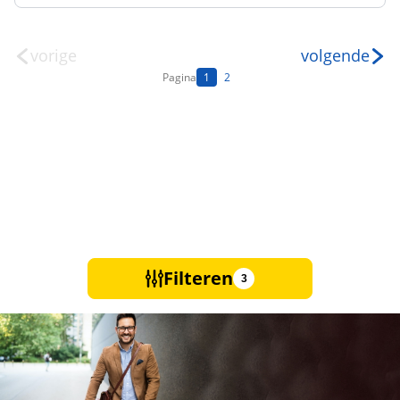
vorige
volgende
Pagina
1
2
Filteren
3