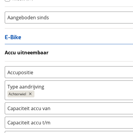
Aangeboden sinds
E-Bike
Accu uitneembaar
Ja, uitneembaar
(
0
)
Nee, vast
(
0
)
Accupositie
Bagagedrager
(
0
)
Type aandrijving
Frame
(
0
)
Achterwiel
Vloer
(
0
)
Achterwiel
(
37
)
Achterbank
(
0
)
Capaciteit accu van
Trapas
(
976
)
Kofferbak
(
0
)
Voorwiel
(
188
)
Capaciteit accu t/m
Overig
(
0
)