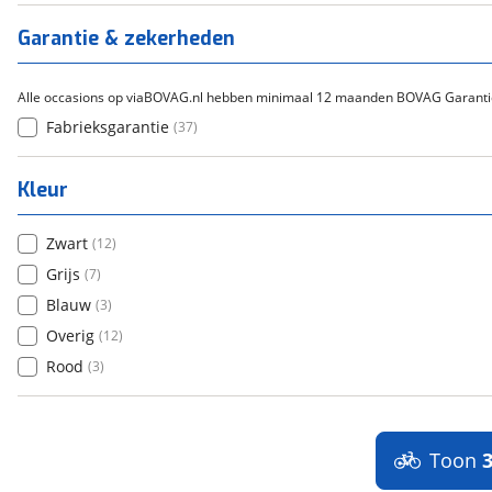
Titanium
(
0
)
Garantie & zekerheden
Alle occasions op viaBOVAG.nl hebben minimaal 12 maanden BOVAG Garanti
Fabrieksgarantie
(
37
)
Kleur
Zwart
(
12
)
Grijs
(
7
)
Blauw
(
3
)
Overig
(
12
)
Rood
(
3
)
Toon