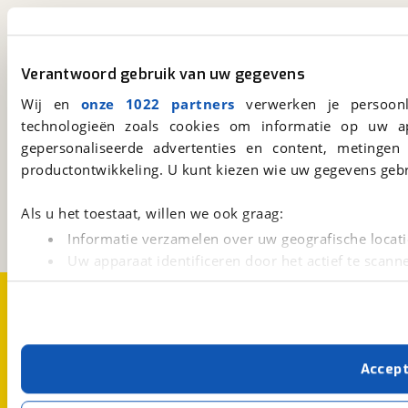
viaBOVAG.nl app
Altijd het meest recente aanbod bij de hand.
Verantwoord gebruik van uw gegevens
Download 'm nu.
Wij en
onze 1022 partners
verwerken je persoonl
technologieën zoals cookies om informatie op uw a
gepersonaliseerde advertenties en content, metingen
viaBOVAG.nl
productontwikkeling. U kunt kiezen wie uw gegevens gebr
Kosterijland
15
3981 AJ
Bunnik
Als u het toestaat, willen we ook graag:
Een initiatief van
BOVAG
Informatie verzamelen over uw geografische locati
Uw apparaat identificeren door het actief te scann
Lees meer over hoe uw persoonlijke gegevens worden ve
Over viaBOVAG.nl
Disclaimer- en Privacyverklaring
U kunt uw toestemming op elk moment wijzigen of intrekk
Cookievoorkeuren
Vacatures
Met cookies en vergelijkbare technieken zorgen we voor 
Accep
cookies zorgen ervoor dat de website goed werkt. Ook g
verbeteren. We tonen je graag relevante advertenties e