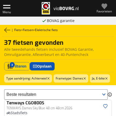
Favorieten
Menu
BOVAG garantie
|
Fiets
>
Fietsen
>
Elektrische fiets
37 fietsen gevonden
Alle tweedehands fietsen inclusief BOVAG Garantie,
Omruilgarantie, Afleverbeurt en 40-Puntencheck
3
Filteren
Opslaan
Type aandrijving: Achterwiel
Frametype: Dames
Ja, E-bike
Sorteer resultaten
Tenways
CGO800S
TENWAYS Dames Sky Blue 48 cm 48cm 2026
Stadsfiets