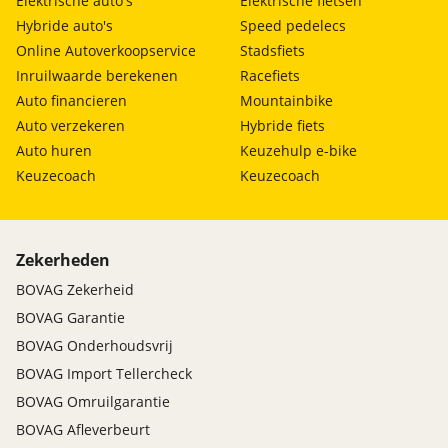
Elektrische auto's
Elektrische fietsen
Hybride auto's
Speed pedelecs
Online Autoverkoopservice
Stadsfiets
Inruilwaarde berekenen
Racefiets
Auto financieren
Mountainbike
Auto verzekeren
Hybride fiets
Auto huren
Keuzehulp e-bike
Keuzecoach
Keuzecoach
Zekerheden
BOVAG Zekerheid
BOVAG Garantie
BOVAG Onderhoudsvrij
BOVAG Import Tellercheck
BOVAG Omruilgarantie
BOVAG Afleverbeurt