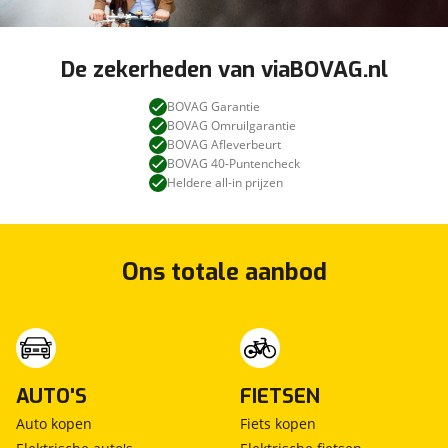
De zekerheden van viaBOVAG.nl
BOVAG Garantie
BOVAG Omruilgarantie
BOVAG Afleverbeurt
BOVAG 40-Puntencheck
Heldere all-in prijzen
Ons totale aanbod
AUTO'S
FIETSEN
Auto kopen
Fiets kopen