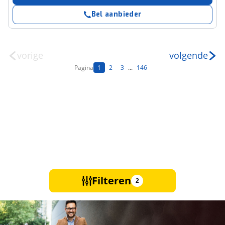
Bel aanbieder
vorige
volgende
Pagina
1
2
3
...
146
Filteren
2