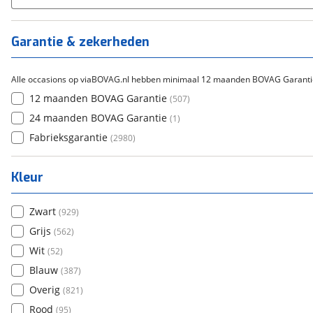
Tica
(
0
)
Titanium
(
2
)
Garantie & zekerheden
Alle occasions op viaBOVAG.nl hebben minimaal 12 maanden BOVAG Garanti
12 maanden BOVAG Garantie
(
507
)
24 maanden BOVAG Garantie
(
1
)
Fabrieksgarantie
(
2980
)
Kleur
Zwart
(
929
)
Grijs
(
562
)
Wit
(
52
)
Blauw
(
387
)
Overig
(
821
)
Rood
(
95
)