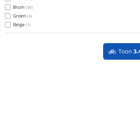
Bruin
(
56
)
Groen
(
4
)
Beige
(
1
)
Toon
3.