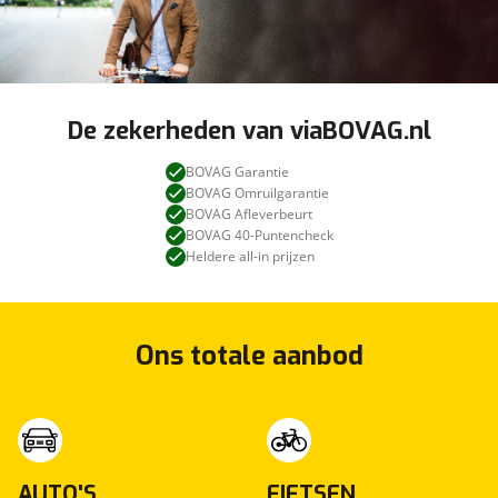
De zekerheden van viaBOVAG.nl
BOVAG Garantie
BOVAG Omruilgarantie
BOVAG Afleverbeurt
BOVAG 40-Puntencheck
Heldere all-in prijzen
Ons totale aanbod
AUTO'S
FIETSEN