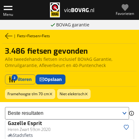
Favorieten
Menu
BOVAG garantie
|
Fiets
>
Fietsen
>
Fiets
3.486 fietsen gevonden
Alle tweedehands fietsen inclusief BOVAG Garantie,
Omruilgarantie, Afleverbeurt en 40-Puntencheck
2
Filteren
Opslaan
Framehoogte t/m 70 cm
Niet elektrisch
Sorteer resultaten
Gazelle
Esprit
Heren Zwart 59cm 2020
Stadsfiets