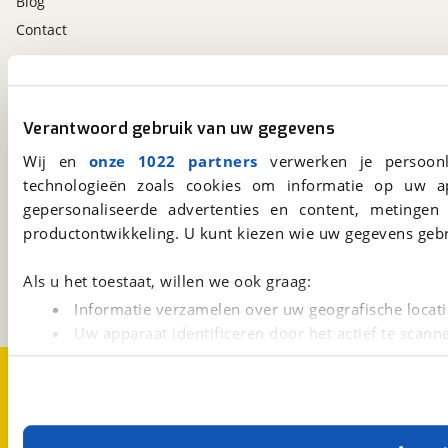
Blog
Contact
viaBOVAG.nl app
Altijd het meest recente aanbod bij de hand.
Verantwoord gebruik van uw gegevens
Download 'm nu.
Wij en
onze 1022 partners
verwerken je persoonl
technologieën zoals cookies om informatie op uw a
gepersonaliseerde advertenties en content, metingen
viaBOVAG.nl
productontwikkeling. U kunt kiezen wie uw gegevens gebr
Kosterijland
15
3981 AJ
Bunnik
Als u het toestaat, willen we ook graag:
Een initiatief van
BOVAG
Informatie verzamelen over uw geografische locati
Uw apparaat identificeren door het actief te scann
Lees meer over hoe uw persoonlijke gegevens worden ve
Over viaBOVAG.nl
Disclaimer- en Privacyverklaring
U kunt uw toestemming op elk moment wijzigen of intrekk
Cookievoorkeuren
Vacatures
Met cookies en vergelijkbare technieken zorgen we voor 