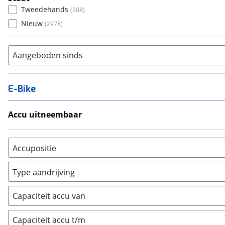
Tweedehands
(
508
)
Nieuw
(
2978
)
Aangeboden sinds
E-Bike
Accu uitneembaar
Ja, uitneembaar
(
6
)
Nee, vast
(
22
)
Accupositie
Bagagedrager
(
1
)
Type aandrijving
Frame
(
0
)
Achterwiel
(
1
)
Vloer
(
0
)
Capaciteit accu van
Trapas
(
0
)
Achterbank
(
0
)
Voorwiel
(
0
)
Capaciteit accu t/m
Kofferbak
(
0
)