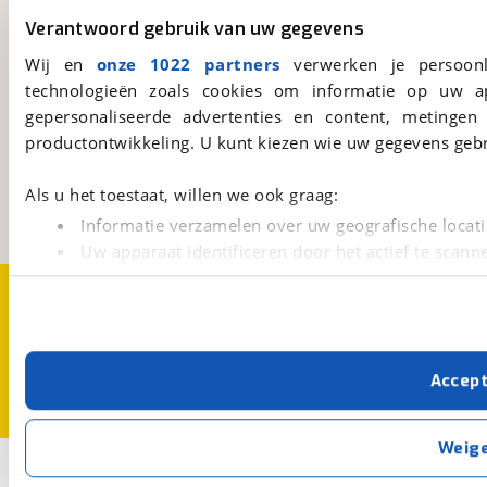
Altijd het meest recente aanbod bij de hand.
Verantwoord gebruik van uw gegevens
Download 'm nu.
Wij en
onze 1022 partners
verwerken je persoonl
technologieën zoals cookies om informatie op uw a
gepersonaliseerde advertenties en content, metingen
viaBOVAG.nl
productontwikkeling. U kunt kiezen wie uw gegevens gebr
Kosterijland
15
3981 AJ
Bunnik
Als u het toestaat, willen we ook graag:
Een initiatief van
BOVAG
Informatie verzamelen over uw geografische locati
Uw apparaat identificeren door het actief te scann
Lees meer over hoe uw persoonlijke gegevens worden ve
Over viaBOVAG.nl
Disclaimer- en Privacyverklaring
U kunt uw toestemming op elk moment wijzigen of intrekk
Cookievoorkeuren
Vacatures
Met cookies en vergelijkbare technieken zorgen we voor 
Accep
cookies zorgen ervoor dat de website goed werkt. Ook g
verbeteren. We tonen je graag relevante advertenties e
buiten onze website volgt – uiteraard op anonie
Weig
privacyverklaring
. Als je weigert, plaatsen we alleen f
1
Opslaan