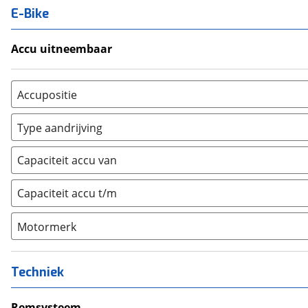
E-Bike
Accu uitneembaar
Ja, uitneembaar
(
0
)
Nee, vast
(
9
)
Accupositie
Bagagedrager
(
0
)
Type aandrijving
Frame
(
0
)
Achterwiel
(
0
)
Vloer
(
0
)
Capaciteit accu van
Trapas
(
0
)
Achterbank
(
0
)
Voorwiel
(
0
)
Capaciteit accu t/m
Kofferbak
(
0
)
Overig
(
0
)
Motormerk
Bosch
(
2
)
Yamaha
(
0
)
Techniek
Stromer
(
0
)
Giant
Remsysteem
(
0
)