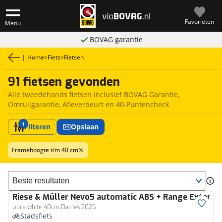
Favorieten
Menu
BOVAG garantie
|
Home
>
Fiets
>
Fietsen
91 fietsen gevonden
Alle tweedehands fietsen inclusief BOVAG Garantie,
Omruilgarantie, Afleverbeurt en 40-Puntencheck
1
Filteren
Opslaan
Framehoogte t/m 40 cm
Sorteer resultaten
Riese & Müller
Nevo5 automatic ABS + Range Extende
pure white 40cm Dames 2026
Stadsfiets