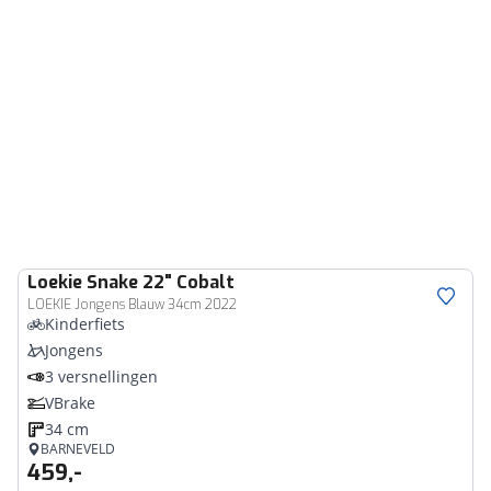
Loekie
Snake 22" Cobalt
LOEKIE Jongens Blauw 34cm 2022
Kinderfiets
Jongens
3 versnellingen
VBrake
34 cm
BARNEVELD
459,-