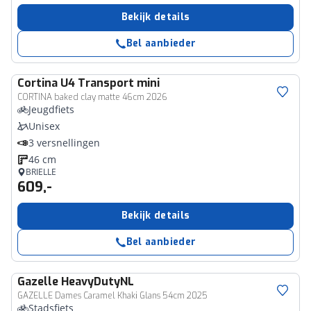
Bekijk details
Bel aanbieder
Cortina
U4 Transport mini
CORTINA baked clay matte 46cm 2026
Jeugdfiets
Unisex
3 versnellingen
46 cm
BRIELLE
609,-
Bekijk details
Bel aanbieder
Gazelle
HeavyDutyNL
GAZELLE Dames Caramel Khaki Glans 54cm 2025
Stadsfiets