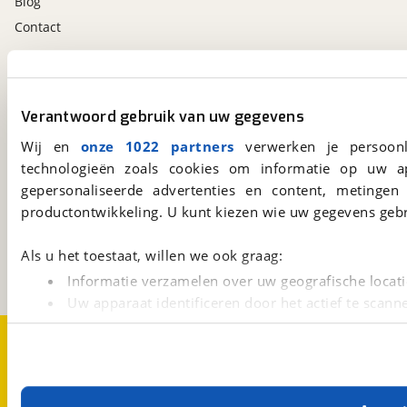
Blog
Contact
viaBOVAG.nl app
Altijd het meest recente aanbod bij de hand.
Verantwoord gebruik van uw gegevens
Download 'm nu.
Wij en
onze 1022 partners
verwerken je persoonl
technologieën zoals cookies om informatie op uw a
gepersonaliseerde advertenties en content, metingen
viaBOVAG.nl
productontwikkeling. U kunt kiezen wie uw gegevens gebr
Kosterijland
15
3981 AJ
Bunnik
Als u het toestaat, willen we ook graag:
Een initiatief van
BOVAG
Informatie verzamelen over uw geografische locati
Uw apparaat identificeren door het actief te scann
Lees meer over hoe uw persoonlijke gegevens worden ve
Over viaBOVAG.nl
Disclaimer- en Privacyverklaring
U kunt uw toestemming op elk moment wijzigen of intrekk
Cookievoorkeuren
Vacatures
Met cookies en vergelijkbare technieken zorgen we voor 