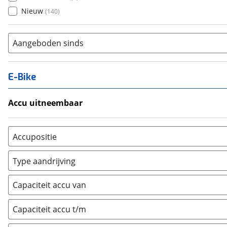
Nieuw
(
140
)
Aangeboden sinds
E-Bike
Accu uitneembaar
Ja, uitneembaar
(
3
)
Nee, vast
(
1
)
Accupositie
Bagagedrager
(
1
)
Type aandrijving
Frame
(
22
)
Achterwiel
(
0
)
Vloer
(
0
)
Capaciteit accu van
Trapas
(
48
)
Achterbank
(
0
)
Voorwiel
(
1
)
Capaciteit accu t/m
Kofferbak
(
0
)
Overig
(
0
)