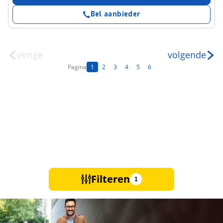
Bel aanbieder
vorige
volgende
Pagina
1
2
3
4
5
6
Filteren
1