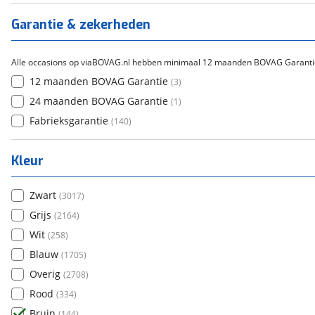
Titanium
(
0
)
Garantie & zekerheden
Alle occasions op viaBOVAG.nl hebben minimaal 12 maanden BOVAG Garanti
12 maanden BOVAG Garantie
(
3
)
24 maanden BOVAG Garantie
(
1
)
Fabrieksgarantie
(
140
)
Kleur
Zwart
(
3017
)
Grijs
(
2164
)
Wit
(
258
)
Blauw
(
1705
)
Overig
(
2708
)
Rood
(
334
)
Bruin
(
144
)