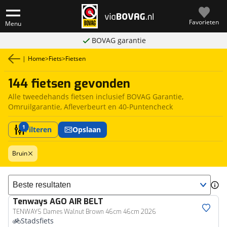
Favorieten
Menu
BOVAG garantie
|
Home
>
Fiets
>
Fietsen
144 fietsen gevonden
Alle tweedehands fietsen inclusief BOVAG Garantie,
Omruilgarantie, Afleverbeurt en 40-Puntencheck
1
Filteren
Opslaan
Bruin
Sorteer resultaten
Tenways
AGO AIR BELT
TENWAYS Dames Walnut Brown 46cm 46cm 2026
Stadsfiets