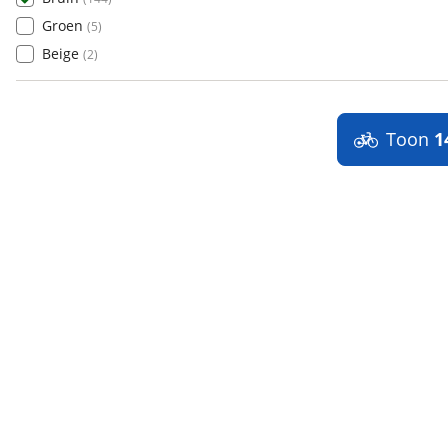
Groen
(
5
)
Beige
(
2
)
Toon
1