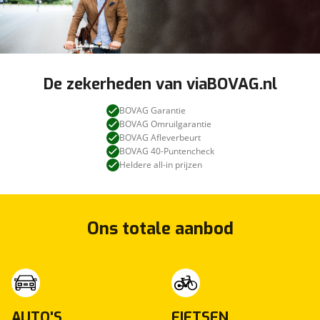
De zekerheden van viaBOVAG.nl
BOVAG Garantie
BOVAG Omruilgarantie
BOVAG Afleverbeurt
BOVAG 40-Puntencheck
Heldere all-in prijzen
Ons totale aanbod
AUTO'S
FIETSEN