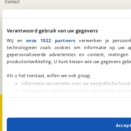
Contact
viaBOVAG.nl app
Altijd het meest recente aanbod bij de hand.
Verantwoord gebruik van uw gegevens
Download 'm nu.
Wij en
onze 1022 partners
verwerken je persoonl
technologieën zoals cookies om informatie op uw a
gepersonaliseerde advertenties en content, metingen
viaBOVAG.nl
productontwikkeling. U kunt kiezen wie uw gegevens gebr
Kosterijland
15
3981 AJ
Bunnik
Als u het toestaat, willen we ook graag:
Een initiatief van
BOVAG
Informatie verzamelen over uw geografische locati
Uw apparaat identificeren door het actief te scann
Lees meer over hoe uw persoonlijke gegevens worden ve
Over viaBOVAG.nl
Disclaimer- en Privacyverklaring
U kunt uw toestemming op elk moment wijzigen of intrekk
Cookievoorkeuren
Vacatures
Met cookies en vergelijkbare technieken zorgen we voor 
Accep
cookies zorgen ervoor dat de website goed werkt. Ook g