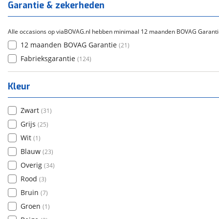
Garantie & zekerheden
Alle occasions op viaBOVAG.nl hebben minimaal 12 maanden BOVAG Garanti
12 maanden BOVAG Garantie
(
21
)
Fabrieksgarantie
(
124
)
Kleur
Zwart
(
31
)
Grijs
(
25
)
Wit
(
1
)
Blauw
(
23
)
Overig
(
34
)
Rood
(
3
)
Bruin
(
7
)
Groen
(
1
)