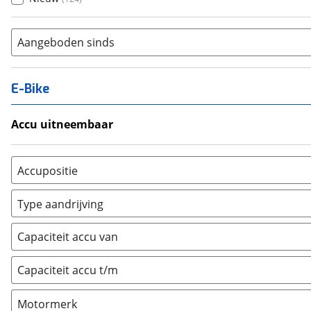
Aangeboden sinds
E-Bike
Accu uitneembaar
Ja, uitneembaar
(
0
)
Nee, vast
(
0
)
Accupositie
Bagagedrager
(
0
)
Type aandrijving
Frame
(
39
)
Achterwiel
(
6
)
Vloer
(
0
)
Capaciteit accu van
Trapas
(
25
)
Achterbank
(
0
)
Voorwiel
(
1
)
Capaciteit accu t/m
Kofferbak
(
0
)
Overig
(
0
)
Motormerk