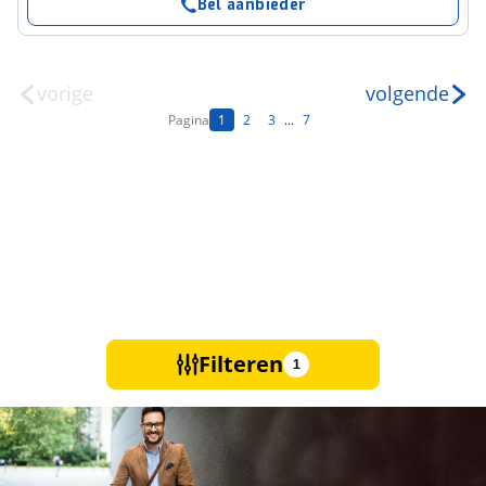
Bel aanbieder
vorige
volgende
Pagina
1
2
3
...
7
Filteren
1