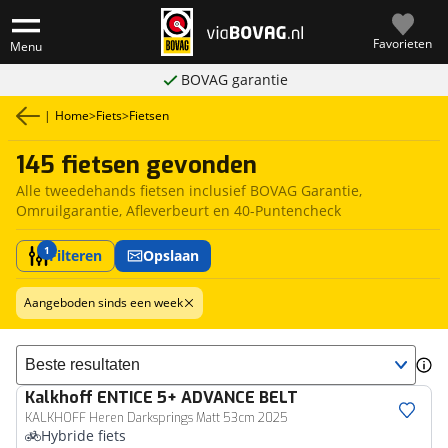
Favorieten
Menu
BOVAG garantie
|
Home
>
Fiets
>
Fietsen
145 fietsen gevonden
Alle tweedehands fietsen inclusief BOVAG Garantie,
Omruilgarantie, Afleverbeurt en 40-Puntencheck
1
Filteren
Opslaan
Aangeboden sinds een week
Sorteer resultaten
Kalkhoff
ENTICE 5+ ADVANCE BELT
KALKHOFF Heren Darksprings Matt 53cm 2025
Hybride fiets