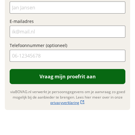
Financieel
E-mailadres
Prijs
€ 225,-
BTW/marge
Marge
Telefoonnummer (optioneel)
Garanties
BOVAG Garantie
12 maanden
Vraag mijn proefrit aan
viaBOVAG.nl verwerkt je persoonsgegevens om je aanvraag zo goed
mogelijk bij de aanbieder te brengen. Lees hier meer over in onze
privacyverklaring
.