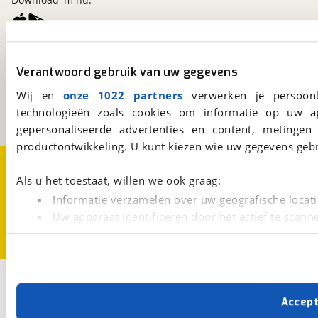
viaBOVAG.nl
Verantwoord gebruik van uw gegevens
Kosterijland
15
3981 AJ
Bunnik
Wij en
onze 1022 partners
verwerken je persoonl
Een initiatief van
technologieën zoals cookies om informatie op uw a
BOVAG
gepersonaliseerde advertenties en content, metingen
productontwikkeling. U kunt kiezen wie uw gegevens gebr
Over viaBOVAG.nl
Disclaimer- en Privacyverklaring
Cookievoorkeuren
Vacatures
Als u het toestaat, willen we ook graag:
Informatie verzamelen over uw geografische locati
Uw apparaat identificeren door het actief te scann
Lees meer over hoe uw persoonlijke gegevens worden ve
U kunt uw toestemming op elk moment wijzigen of intrekk
Met cookies en vergelijkbare technieken zorgen we voor 
Accep
cookies zorgen ervoor dat de website goed werkt. Ook g