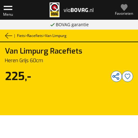
Favorieten
Menu
BOVAG garantie
|
Fiets
>
Racefiets
>
Van Limpurg
Van Limpurg
Racefiets
1
/
1
Heren Grijs 60cm
225,-