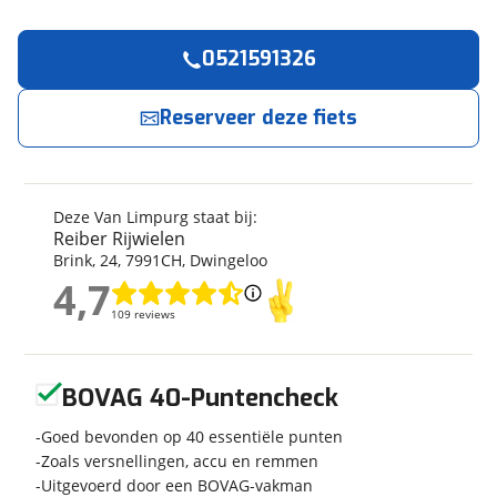
0521591326
Reserveer
nu!
Algemeen
Merk
Van Limpurg
Reserveer deze fiets
Reiber Rijwielen
neemt snel contact met je op.
Model
Racefiets
Soort fiets
Racefiets
Jouw contactgegevens
Frametype
Heren
Deze Van Limpurg staat bij:
Naam
Framehoogte
60 cm
Reiber Rijwielen
Brink
,
24
,
7991CH
,
Dwingeloo
Wielmaat
28 inch
4,7
Nieuw of occasion
Occasion
4,7
E-mailadres
109 reviews
109 reviews
Geen reviews gevonden
BOVAG 40-Puntencheck
Techniek
Telefoonnummer (optioneel)
Transmissie
Goed bevonden op 40 essentiële punten
Derailleur
Zoals versnellingen, accu en remmen
Framemateriaal
Aluminium
Uitgevoerd door een BOVAG-vakman
Gewicht
27 kg