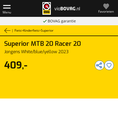
Favorieten
Menu
BOVAG garantie
|
Fiets
>
Kinderfiets
>
Superior
Superior
MTB 20 Racer 20
1
/
1
Jongens White/blue/yellow 2023
409,-