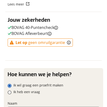
E-bike
Vraag mijn reservering aan
Lees meer
Elektrisch?
Niet elektrisch
viaBOVAG.nl verwerkt je persoonsgegevens om je aanvraag zo
Jouw zekerheden
goed mogelijk bij de aanbieder te brengen. Lees hier meer
over in onze
privacyverklaring
.
BOVAG 40-Puntencheck
BOVAG Afleverbeurt
Financieel
Let op
geen omruilgarantie
Prijs
€ 409,-
BTW/marge
BTW
Bijtellingspercentage
7 %
Nieuwprijs
€ 409,-
Hoe kunnen we je helpen?
Ik wil graag een proefrit maken
Garanties
Ik heb een vraag
BOVAG Garantie
Fabrieksgarantie van
toepassing
Naam
Fabrieksgarantie
Ja