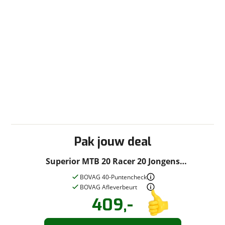
Pak jouw deal
Superior MTB 20 Racer 20 Jongens
White/blue/yellow 2023
BOVAG 40-Puntencheck
BOVAG Afleverbeurt
409,-
Vraag een
Stel een
vraag
proefrit
!
aan!