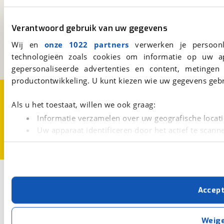
viaBOVAG.nl
Verantwoord gebruik van uw gegevens
Kosterijland
15
3981 AJ
Bunnik
Wij en
onze 1022 partners
verwerken je persoonl
Een initiatief van
technologieën zoals cookies om informatie op uw a
BOVAG
gepersonaliseerde advertenties en content, metingen
productontwikkeling. U kunt kiezen wie uw gegevens gebr
Over viaBOVAG.nl
Disclaimer- en Privacyverklaring
Cookievoorkeuren
Vacatures
Als u het toestaat, willen we ook graag:
Informatie verzamelen over uw geografische locati
Uw apparaat identificeren door het actief te scann
Lees meer over hoe uw persoonlijke gegevens worden ve
U kunt uw toestemming op elk moment wijzigen of intrekk
Met cookies en vergelijkbare technieken zorgen we voor 
Accep
cookies zorgen ervoor dat de website goed werkt. Ook g
verbeteren. We tonen je graag relevante advertenties e
buiten onze website volgt – uiteraard op anonie
Weig