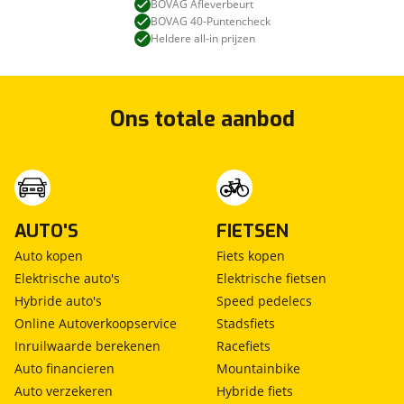
BOVAG Afleverbeurt
BOVAG 40-Puntencheck
Kan je ons nog meer vertellen? (optioneel)
viaBOVAG.nl verwerkt je persoonsgegevens
Heldere all-in prijzen
om je aanvraag zo goed mogelijk bij de
aanbieder te brengen. Lees hier meer over in
onze
privacyverklaring
.
Verstuur mijn vraag
Ons totale aanbod
viaBOVAG.nl verwerkt je persoonsgegevens
om je aanvraag zo goed mogelijk bij de
aanbieder te brengen. Lees hier meer over in
Stuur mijn bevinding door
onze
privacyverklaring
.
AUTO'S
FIETSEN
Auto kopen
Fiets kopen
Elektrische auto's
Elektrische fietsen
Hybride auto's
Speed pedelecs
Online Autoverkoopservice
Stadsfiets
Inruilwaarde berekenen
Racefiets
Auto financieren
Mountainbike
Auto verzekeren
Hybride fiets