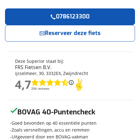
0786123300
Reserveer
nu!
Algemeen
Merk
Superior
Reserveer deze fiets
FRS Fietsen B.V.
neemt snel contact met je op.
Model
MTB 20 Racer 20
Modeljaar
2023
Jouw contactgegevens
Soort fiets
Kinderfiets
Deze Superior staat bij:
Naam
Frametype
Jongens
FRS Fietsen B.V.
ijsselmeer
,
30
,
3332EX
,
Zwijndrecht
Nieuw of occasion
Nieuw
4,7
4,7
E-mailadres
206 reviews
206 reviews
Techniek
Geen reviews gevonden
BOVAG 40-Puntencheck
Telefoonnummer (optioneel)
Fabriekskleur
White/blue/yellow
Goed bevonden op 40 essentiële punten
Zoals versnellingen, accu en remmen
Uitgevoerd door een BOVAG-vakman