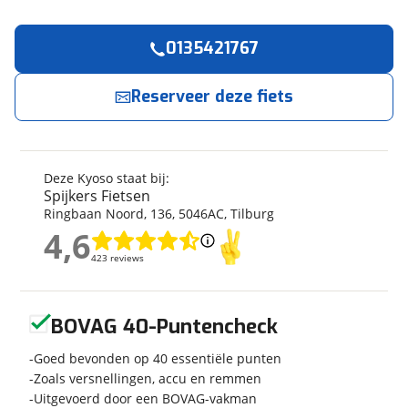
0135421767
Reserveer
nu!
Algemeen
Merk
Kyoso
Reserveer deze fiets
Spijkers Fietsen
neemt snel contact met je op.
Model
X-Rider
Modeljaar
2026
Jouw contactgegevens
Soort fiets
Kinderfiets
Deze Kyoso staat bij:
Naam
Frametype
Jongens
Spijkers Fietsen
Ringbaan Noord
,
136
,
5046AC
,
Tilburg
Nieuw of occasion
Nieuw
4,6
4,6
E-mailadres
423 reviews
423 reviews
Techniek
Geen reviews gevonden
BOVAG 40-Puntencheck
Telefoonnummer (optioneel)
Fabriekskleur
Donkerblauw/Aqua
Goed bevonden op 40 essentiële punten
Zoals versnellingen, accu en remmen
Uitgevoerd door een BOVAG-vakman