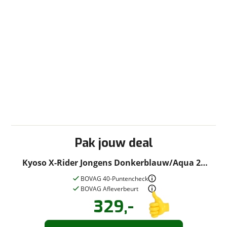
Pak jouw deal
Kyoso X-Rider Jongens Donkerblauw/Aqua 20
inch 2026
BOVAG 40-Puntencheck
BOVAG Afleverbeurt
329,-
Vraag een
Stel een
vraag
proefrit
!
aan!