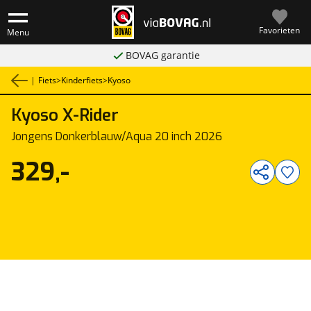
Favorieten
Menu
BOVAG garantie
|
Fiets
>
Kinderfiets
>
Kyoso
Kyoso
X-Rider
1
/
1
Jongens Donkerblauw/Aqua 20 inch 2026
329,-