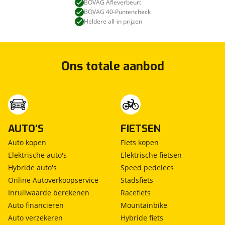
BOVAG Afleverbeurt
BOVAG 40-Puntencheck
Kan je ons nog meer vertellen? (optioneel)
viaBOVAG.nl verwerkt je persoonsgegevens
Heldere all-in prijzen
om je aanvraag zo goed mogelijk bij de
aanbieder te brengen. Lees hier meer over in
onze
privacyverklaring
.
Verstuur mijn vraag
Ons totale aanbod
viaBOVAG.nl verwerkt je persoonsgegevens
om je aanvraag zo goed mogelijk bij de
aanbieder te brengen. Lees hier meer over in
Stuur mijn bevinding door
onze
privacyverklaring
.
AUTO'S
FIETSEN
Auto kopen
Fiets kopen
Elektrische auto's
Elektrische fietsen
Hybride auto's
Speed pedelecs
Online Autoverkoopservice
Stadsfiets
Inruilwaarde berekenen
Racefiets
Auto financieren
Mountainbike
Auto verzekeren
Hybride fiets