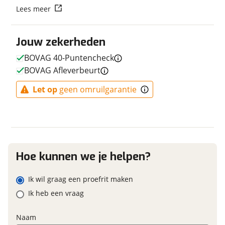
E-bike
Vraag mijn reservering aan
Lees meer
Elektrisch?
Niet elektrisch
viaBOVAG.nl verwerkt je persoonsgegevens om je aanvraag zo
Jouw zekerheden
goed mogelijk bij de aanbieder te brengen. Lees hier meer
over in onze
privacyverklaring
.
BOVAG 40-Puntencheck
BOVAG Afleverbeurt
Financieel
Let op
geen omruilgarantie
Prijs
€ 329,-
BTW/marge
BTW
Bijtellingspercentage
7 %
Nieuwprijs
€ 329,-
Hoe kunnen we je helpen?
Ik wil graag een proefrit maken
Garanties
Ik heb een vraag
BOVAG Garantie
Fabrieksgarantie van
toepassing
Naam
Fabrieksgarantie
Ja