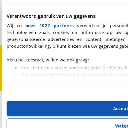
viaBOVAG.nl
Verantwoord gebruik van uw gegevens
Kosterijland
15
3981 AJ
Bunnik
Wij en
onze 1022 partners
verwerken je persoonl
Een initiatief van
technologieën zoals cookies om informatie op uw a
BOVAG
gepersonaliseerde advertenties en content, metingen
productontwikkeling. U kunt kiezen wie uw gegevens gebr
Over viaBOVAG.nl
Disclaimer- en Privacyverklaring
Cookievoorkeuren
Vacatures
Als u het toestaat, willen we ook graag:
Informatie verzamelen over uw geografische locati
Uw apparaat identificeren door het actief te scann
Lees meer over hoe uw persoonlijke gegevens worden ve
U kunt uw toestemming op elk moment wijzigen of intrekk
Met cookies en vergelijkbare technieken zorgen we voor 
Accep
cookies zorgen ervoor dat de website goed werkt. Ook g
verbeteren. We tonen je graag relevante advertenties e
buiten onze website volgt – uiteraard op anonie
Weig