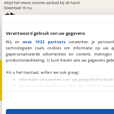
Altijd het meest recente aanbod bij de hand.
Download 'm nu.
viaBOVAG.nl
Verantwoord gebruik van uw gegevens
Kosterijland
15
3981 AJ
Bunnik
Wij en
onze 1022 partners
verwerken je persoonl
Een initiatief van
technologieën zoals cookies om informatie op uw a
BOVAG
gepersonaliseerde advertenties en content, metingen
productontwikkeling. U kunt kiezen wie uw gegevens gebr
Over viaBOVAG.nl
Disclaimer- en Privacyverklaring
Cookievoorkeuren
Vacatures
Als u het toestaat, willen we ook graag:
Informatie verzamelen over uw geografische locati
Uw apparaat identificeren door het actief te scann
Lees meer over hoe uw persoonlijke gegevens worden ve
U kunt uw toestemming op elk moment wijzigen of intrekk
Met cookies en vergelijkbare technieken zorgen we voor 