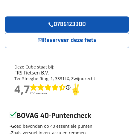
0786123300
Reserveer
nu!
Algemeen
Merk
Cube
Reserveer deze fiets
FRS Fietsen B.V.
neemt snel contact met je op.
Model
SUPREME HYBRID DELUXE
ONE 600
Jouw contactgegevens
INDIGOBLUE/SWITCH
Modeljaar
2026
Deze Cube staat bij:
Naam
FRS Fietsen B.V.
Soort fiets
Hybride fiets
Ter Steeghe Ring
,
1
,
3331LX
,
Zwijndrecht
Frametype
Lage instap
4,7
4,7
Wielmaat
28 inch
E-mailadres
206 reviews
206 reviews
Nieuw of occasion
Nieuw
Geen reviews gevonden
BOVAG 40-Puntencheck
Telefoonnummer (optioneel)
Goed bevonden op 40 essentiële punten
Techniek
Zoals versnellingen, accu en remmen