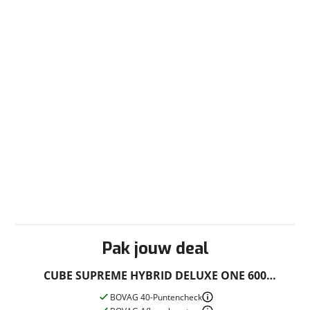
toepassing
Fabrieksgarantie
Ja
Pak jouw deal
CUBE SUPREME HYBRID DELUXE ONE 600
Nieuwe accu
INDIGOBLUE/SWITCH LAGEINSTAP
BOVAG 40-Puntencheck
Inbegrepen