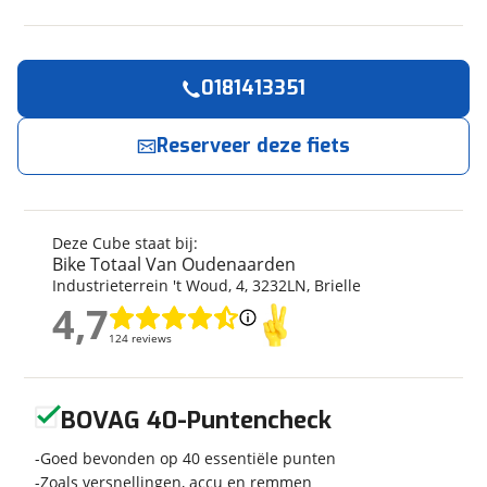
0181413351
Reserveer
nu!
Algemeen
Merk
Cube
Reserveer deze fiets
Bike Totaal Van Oudenaarden
neemt snel
contact met je op.
Model
NUMOVE 240 DISC
REDROSE/PEACH
Modeljaar
2026
Jouw contactgegevens
Deze Cube staat bij:
Soort fiets
Kinderfiets
Bike Totaal Van Oudenaarden
Naam
Frametype
Unisex
Industrieterrein 't Woud
,
4
,
3232LN
,
Brielle
Wielmaat
24 inch
4,7
4,7
Nieuw of occasion
Nieuw
124 reviews
124 reviews
E-mailadres
Geen reviews gevonden
BOVAG 40-Puntencheck
Techniek
Telefoonnummer (optioneel)
Goed bevonden op 40 essentiële punten
Transmissie
Derailleur
Zoals versnellingen, accu en remmen