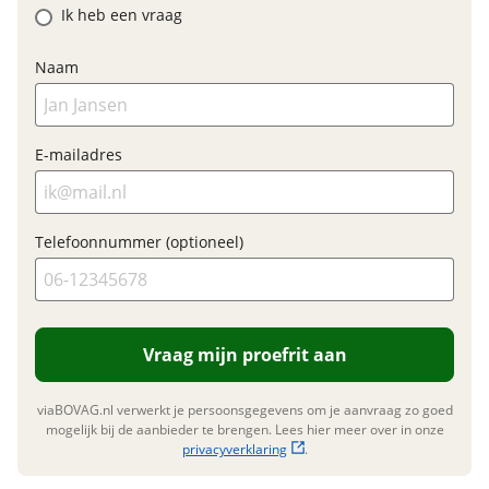
E-bike
Ik heb een vraag
Elektrisch?
Niet elektrisch
Naam
E-mailadres
Financieel
Prijs
€ 629,-
BTW/marge
BTW
Telefoonnummer (optioneel)
Bijtellingspercentage
7 %
Nieuwprijs
€ 629,-
Vraag mijn proefrit aan
Garanties
viaBOVAG.nl verwerkt je persoonsgegevens om je aanvraag zo goed
BOVAG Garantie
Fabrieksgarantie van
mogelijk bij de aanbieder te brengen. Lees hier meer over in onze
toepassing
privacyverklaring
.
Fabrieksgarantie
Ja