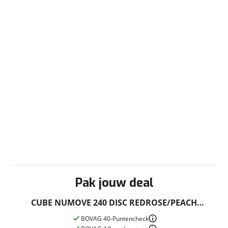
Pak jouw deal
CUBE NUMOVE 240 DISC REDROSE/PEACH
REDROSE/PEACH UNISIZE UNISIZE 2026
BOVAG 40-Puntencheck