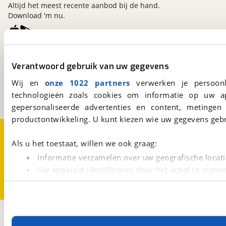
Altijd het meest recente aanbod bij de hand.
Download 'm nu.
viaBOVAG.nl
Verantwoord gebruik van uw gegevens
Kosterijland
15
3981 AJ
Bunnik
Wij en
onze 1022 partners
verwerken je persoonl
Een initiatief van
technologieën zoals cookies om informatie op uw a
BOVAG
gepersonaliseerde advertenties en content, metingen
productontwikkeling. U kunt kiezen wie uw gegevens gebr
Over viaBOVAG.nl
Disclaimer- en Privacyverklaring
Cookievoorkeuren
Vacatures
Als u het toestaat, willen we ook graag:
Informatie verzamelen over uw geografische locati
Uw apparaat identificeren door het actief te scann
Lees meer over hoe uw persoonlijke gegevens worden ve
U kunt uw toestemming op elk moment wijzigen of intrekk
Met cookies en vergelijkbare technieken zorgen we voor 