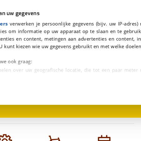
r
Kampeer
van uw gegevens
viaBOVAG.nl verwerkt je persoonsgegevens om je aanvraag zo goed mogelijk bij de aanbieder te brengen. Lees hi
ers
verwerken je persoonlijke gegevens (bijv. uw IP-adres)
ies om informatie op uw apparaat op te slaan en te gebruik
enties en content, metingen aan advertenties en content, in
U kunt kiezen wie uw gegevens gebruikt en met welke doelen
n we ook graag:
elen over uw geografische locatie, die tot een paar meter
1
/
1
entificeren door het actief te scannen op specifieke
 persoonlijke gegevens worden verwerkt en stel uw voo
unt uw toestemming op elk moment wijzigen of in
kbare technieken zorgen we voor een betere en meer persoon
en ervoor dat de website goed werkt. Ook gebruiken we anal