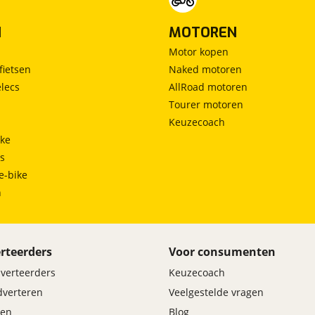
N
MOTOREN
Motor kopen
fietsen
Naked motoren
lecs
AllRoad motoren
Tourer motoren
Keuzecoach
ke
ts
e-bike
h
rteerders
Voor consumenten
dverteerders
Keuzecoach
adverteren
Veelgestelde vragen
en
Blog