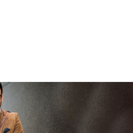
brenge
V
vertrouwd
viaBOVAG -
persoo
veilig en
goed
brenge
vertrouwd