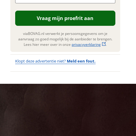
n. Lees hier meer over in onze
erstuur mijn vraag
privacyverklaring
.
Vraag mijn proefrit aan
viaBOVAG.nl verwerkt je
nsgegevens om je aanvraag zo
 mogelijk bij de aanbieder te
viaBOVAG.nl verwerkt je persoonsgegevens om je
n. Lees hier meer over in onze
aanvraag zo goed mogelijk bij de aanbieder te brengen.
privacyverklaring
.
Lees hier meer over in onze
privacyverklaring
.
Klopt deze advertentie niet?
Meld een fout.
Wat
Wat is jou
opgevallen?
vervelend
dat je een
Wat klopt er
fout hebt
niet?
ontdekt.
CORTINA U4
Kan je ons nog
Transport