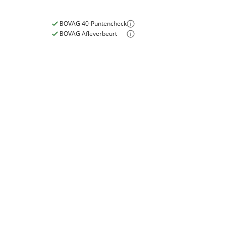
BOVAG 40-Puntencheck
BOVAG Afleverbeurt
E-bike
Elektrisch?
Niet elektrisch
Garanties
BOVAG Garantie
Fabrieksgarantie van
toepassing