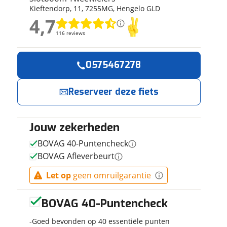
Kieftendorp
,
11
,
7255MG
,
Hengelo GLD
ruiken daarvoor
4,7
eme basis. Meer
4,7
lleen functionele
116 reviews
116 reviews
passen via de
Geen reviews gevonden
0575467278
Reserveer
Jouw contactgeg
nu!
Reserveer deze fiets
Naam
Ik heb
interesse in
Jouw zekerheden
E-mailadres
CORTINA U4
BOVAG 40-Puntencheck
Transport
BOVAG Afleverbeurt
mini Meisjes
Baked Clay
Slotboom
Let op
geen omruilgarantie
Telefoonnummer (opti
Matte 42cm
Tweewielers
2026
neemt snel
BOVAG 40-Puntencheck
contact met je
op.
Goed bevonden op 40 essentiële punten