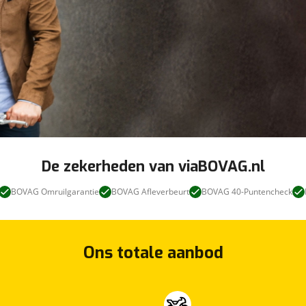
De zekerheden van viaBOVAG.nl
BOVAG Omruilgarantie
BOVAG Afleverbeurt
BOVAG 40-Puntencheck
Ons totale aanbod