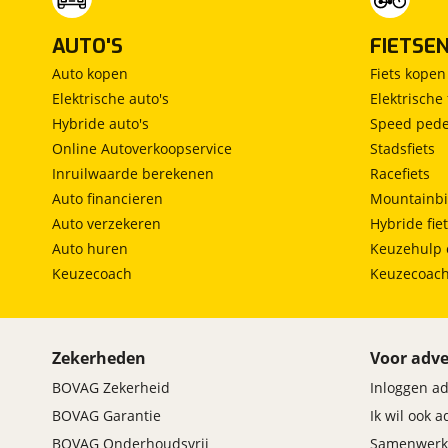
AUTO'S
FIETSE
Auto kopen
Fiets kopen
Elektrische auto's
Elektrische 
Hybride auto's
Speed pede
Online Autoverkoopservice
Stadsfiets
Inruilwaarde berekenen
Racefiets
Auto financieren
Mountainbi
Auto verzekeren
Hybride fie
Auto huren
Keuzehulp 
Keuzecoach
Keuzecoac
Zekerheden
Voor adve
BOVAG Zekerheid
Inloggen a
BOVAG Garantie
Ik wil ook 
BOVAG Onderhoudsvrij
Samenwerk