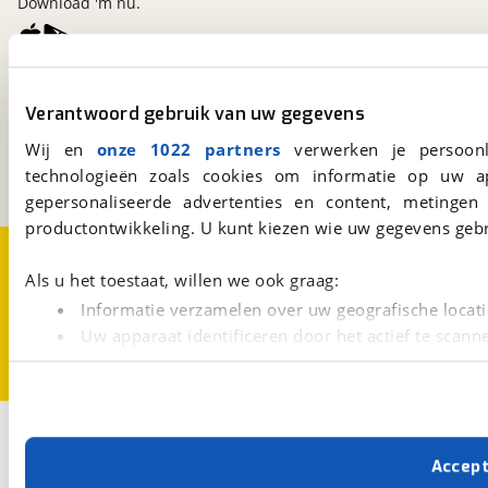
Download 'm nu.
viaBOVAG.nl
Verantwoord gebruik van uw gegevens
Kosterijland
15
3981 AJ
Bunnik
Wij en
onze 1022 partners
verwerken je persoonl
Een initiatief van
technologieën zoals cookies om informatie op uw a
BOVAG
gepersonaliseerde advertenties en content, metingen
productontwikkeling. U kunt kiezen wie uw gegevens gebr
Over viaBOVAG.nl
Disclaimer- en Privacyverklaring
Cookievoorkeuren
Vacatures
Als u het toestaat, willen we ook graag:
Informatie verzamelen over uw geografische locati
Uw apparaat identificeren door het actief te scann
Lees meer over hoe uw persoonlijke gegevens worden ve
U kunt uw toestemming op elk moment wijzigen of intrekk
Met cookies en vergelijkbare technieken zorgen we voor 
Accep
cookies zorgen ervoor dat de website goed werkt. Ook g