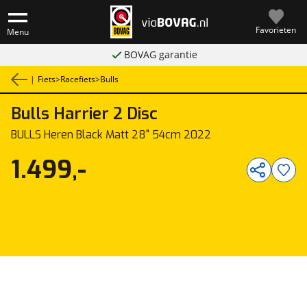
Favorieten
Menu
BOVAG garantie
|
Fiets
>
Racefiets
>
Bulls
Bulls
Harrier 2 Disc
1
/
1
BULLS Heren Black Matt 28" 54cm 2022
1.499,-