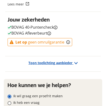
Vraag mijn reservering aan
Lees meer
Kleur
Sortie
Fabriekskleur
Black Matt
viaBOVAG.nl verwerkt je persoonsgegevens om je aanvraag zo
Jouw zekerheden
Model remsysteem voor
mechanische
goed mogelijk bij de aanbieder te brengen. Lees hier meer
Scheibenbremse
over in onze
privacyverklaring
.
BOVAG 40-Puntencheck
Model primair remsysteem
mechanische
BOVAG Afleverbeurt
achter
Scheibenbremse
Let op
geen omruilgarantie
E-bike
Toon toelichting aanbieder
Elektrisch?
Niet elektrisch
Hoe kunnen we je helpen?
Financieel
Ik wil graag een proefrit maken
Prijs
€ 1.499,-
Ik heb een vraag
BTW/marge
BTW