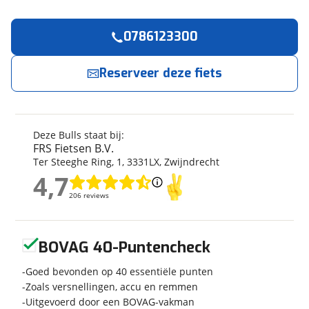
0786123300
Reserveer
nu!
Algemeen
Merk
Bulls
Reserveer deze fiets
FRS Fietsen B.V.
neemt snel contact met je op.
Model
Harrier 2 Disc
Modeljaar
2022
Jouw contactgegevens
Soort fiets
Racefiets
Deze Bulls staat bij:
Naam
Frametype
Heren
FRS Fietsen B.V.
Ter Steeghe Ring
,
1
,
3331LX
,
Zwijndrecht
Framehoogte
54 cm
4,7
Wielmaat
28 inch
4,7
E-mailadres
206 reviews
206 reviews
Nieuw of occasion
Nieuw
Geen reviews gevonden
BOVAG 40-Puntencheck
Telefoonnummer (optioneel)
Techniek
Goed bevonden op 40 essentiële punten
Zoals versnellingen, accu en remmen
Aantal versnellingen
20
Uitgevoerd door een BOVAG-vakman
Framemateriaal
Aluminium