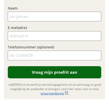
Bijtellingspercentage
7 %
Naam
Nieuwprijs
€ 1.499,-
E-mailadres
Garanties
BOVAG Garantie
Fabrieksgarantie van
toepassing
Telefoonnummer (optioneel)
Fabrieksgarantie
Ja
Vraag mijn proefrit aan
viaBOVAG.nl verwerkt je persoonsgegevens om je aanvraag zo goed
mogelijk bij de aanbieder te brengen. Lees hier meer over in onze
privacyverklaring
.