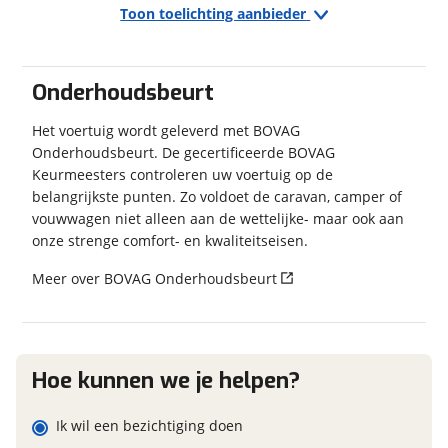
Toon toelichting aanbieder
Exterieur/Interieur
Buitenlamp
Merk, model en type
Garanties
Combicassettes
Onderhoudsbeurt
Dakluik
BOVAG Garantie
12 maanden
Dakluik groot
Het voertuig wordt geleverd met BOVAG
Eventuele bijzonderheden (optioneel)
Onderhoudsbeurt. De gecertificeerde BOVAG
Fietsenrek
Keurmeesters controleren uw voertuig op de
Hordeur
belangrijkste punten. Zo voldoet de caravan, camper of
Voortent Staat gebruikt
vouwwagen niet alleen aan de wettelijke- maar ook aan
onze strenge comfort- en kwaliteitseisen.
Keuken
Meer over BOVAG Onderhoudsbeurt
Foto's
Boiler Inhoud 5 lt
Gascomfoor Aantal pitten 3
Klik hier om foto's te uploaden
Koelkast Inhoud 90 lt
(optioneel)
Vriesvak
JPG, PNG (max 10 foto's)
Hoe kunnen we je helpen?
Sanitair
Jouw contactgegevens
Ik wil een bezichtiging doen
Cassettetoilet
Naam