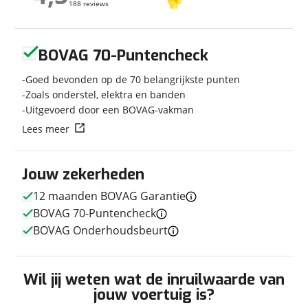
188 reviews
188 reviews
Carrosserievorm
Caravan
Soort voertuig
Caravan
Geen reviews gevonden
Nieuw of occasion
Occasion
BOVAG 70-Puntencheck
Goed bevonden op de 70 belangrijkste punten
Zoals onderstel, elektra en banden
Uitgevoerd door een BOVAG-vakman
Afmetingen en gewicht
Lees meer
Breedte
2,30 m
Lengte
6,57 m
Jouw zekerheden
Massa ledig voertuig
1.045 kg
12 maanden BOVAG Garantie
Maximaal toelaatbaar
1.300 kg
gewicht
BOVAG 70-Puntencheck
BOVAG Onderhoudsbeurt
In- en exterieur
Wil jij weten wat de inruilwaarde van
jouw voertuig is?
Keukenindeling
Middenkeuken