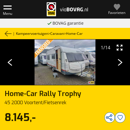
Favorieten
Menu
BOVAG garantie
|
Kampeervoertuigen
>
Caravan
>
Home-Car
1
/
14
Home-Car
Rally Trophy
45 2000 Voortent/Fietsenrek
8.145,-