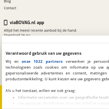
Blog
Contact
viaBOVAG.nl app
Altijd het meest recente aanbod bij de hand.
Download 'm nu.
Verantwoord gebruik van uw gegevens
viaBOVAG.nl
Kosterijland
15
Wij en
onze 1022 partners
verwerken je persoonl
3981 AJ
Bunnik
technologieën zoals cookies om informatie op uw a
Een initiatief van
gepersonaliseerde advertenties en content, metingen
BOVAG
productontwikkeling. U kunt kiezen wie uw gegevens gebr
Als u het toestaat, willen we ook graag:
Over viaBOVAG.nl
Disclaimer- en Privacyverklaring
Cookievoorkeuren
Vacatures
Informatie verzamelen over uw geografische locati
Uw apparaat identificeren door het actief te scann