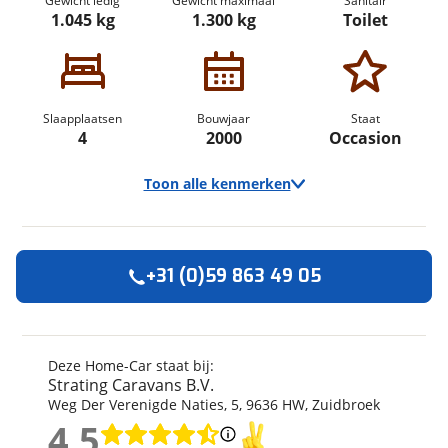
Gewicht ledig
Gewicht maximaal
Sanitair
1.045 kg
1.300 kg
Toilet
Slaapplaatsen
Bouwjaar
Staat
4
2000
Occasion
Toon alle kenmerken
+31 (0)59 863 49 05
Algemeen
Merk
Home-Car
Model
Rally Trophy
Deze Home-Car staat bij:
Strating Caravans B.V.
Uitvoering
45
Weg Der Verenigde Naties
,
5
,
9636 HW
,
Zuidbroek
Kenteken
WY91LF
4,5
Bouwjaar
2000
4,5