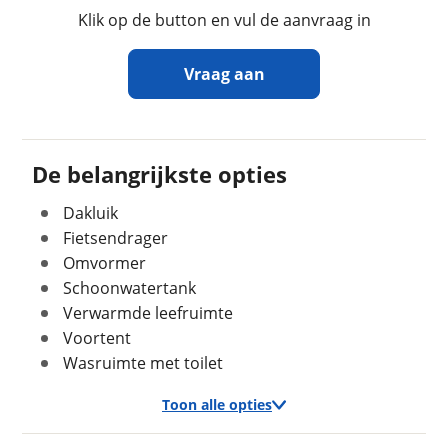
Sanitairindeling
Hoekopstelling
Klik op de button en vul de aanvraag in
Zitindeling
Standaardzit
Aantal slaapplaatsen
4
Vraag aan
Bedindeling
Fransbed
Ontvang gratis jouw
inruilwaarde
!
De belangrijkste opties
Geschiedenis
Dakluik
Strating Caravans B.V.
neemt snel contact met
Voertuig heeft
Nee
je op om jouw inruilwaarde te bepalen.
Fietsendrager
schadeverleden
Omvormer
Voormalig verhuurvoertuig
Nee
Jouw kampeervoertuig
Schoonwatertank
Verwarmde leefruimte
Kies je voertuig:
Voortent
Camper
Wasruimte met toilet
Caravan
Financieel
Vouwwagen
Prijs
€ 8.145,-
Toon alle opties
BTW/marge
Kenteken (optioneel)
BTW