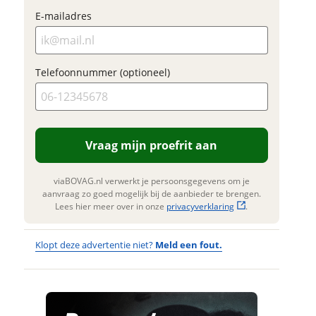
E-mailadres
Foto's
Jouw contactgegevens
Jouw vraag
Klik hi
Telefoonnummer (optioneel)
te upl
Vraag
(option
Naam
JPG, PN
foto's)
Vraag mijn proefrit aan
E-mailadres
Jouw contac
viaBOVAG.nl verwerkt je persoonsgegevens om je
Naam
aanvraag zo goed mogelijk bij de aanbieder te brengen.
Naam
Lees hier meer over in onze
privacyverklaring
.
Telefoonnummer (optioneel)
E-mailadres
Klopt deze advertentie niet?
Meld een fout.
E-mailadres
Vraag mijn proefrit
Wat
Wat is jou
Telefoonnum
aan
opgevallen?
vervelend
Telefoonnummer (optioneel)
(optioneel)