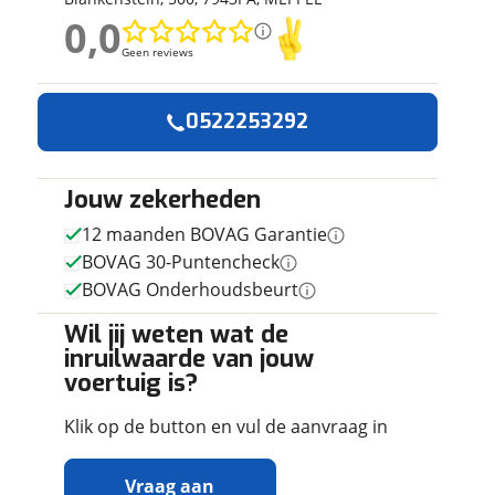
ruiken daarvoor
0,0
0,0
eme basis. Meer
Geen reviews
Geen reviews
lleen functionele
passen via de
Geen reviews gevonden
0522253292
Jouw zekerheden
12 maanden BOVAG Garantie
BOVAG 30-Puntencheck
BOVAG Onderhoudsbeurt
Wil jij weten wat de
inruilwaarde van jouw
voertuig is?
Klik op de button en vul de aanvraag in
Vraag aan