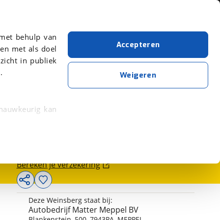
Over viaBOVAG.nl
er meer over in onze
 met behulp van
Accepteren
en met als doel
zicht in publiek
| Apple CarPlay/Android Auto
.
Weigeren
69.950,-
 nauwkeurig kan
 eigenschappen
Bereken je financiering
rkeuren in het
Bereken je verzekering
trekken in de
Deze Weinsberg staat bij:
lijke ervaring.
Autobedrijf Matter Meppel BV
ytische cookies
Blankenstein
,
500
,
7943PA
,
MEPPEL