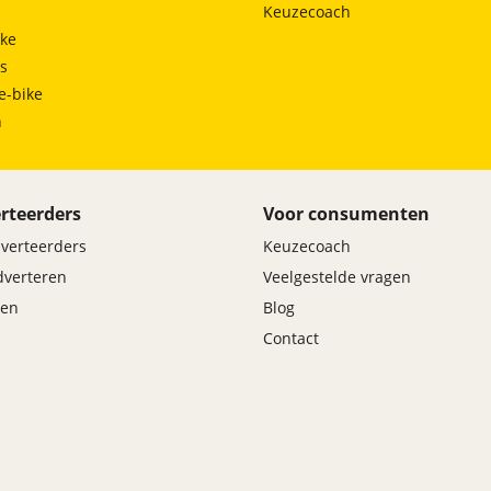
Keuzecoach
ke
ts
e-bike
h
rteerders
Voor consumenten
dverteerders
Keuzecoach
adverteren
Veelgestelde vragen
en
Blog
Contact