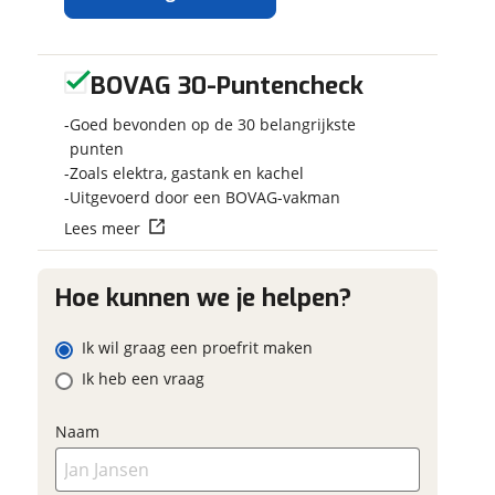
BOVAG 30-Puntencheck
Ontvang
Jouw kampee
gratis jouw
Kies je voertuig
Goed bevonden op de 30 belangrijkste
inruilwaarde
!
Camper
punten
Zoals elektra, gastank en kachel
Caravan
Jouw
inruilwaarde
Uitgevoerd door een BOVAG-vakman
Vouwwagen
wordt bepaald in
Lees meer
combinatie met
Kenteken
deze camper:
Weinsberg
Hoe kunnen we je helpen?
CaraBus 600 Bus
Camper 6 meter |
Schatting kilo
Ik wil graag een proefrit maken
165 pk | Bj. 2022 |
Autobedrijf Matter
Navigatie | Apple
Ik heb een vraag
Meppel BV
neemt
CarPlay/Android
snel contact met je op
Auto
Eventuele bij
om jouw inruilwaarde
Naam
te bepalen.
(optioneel)