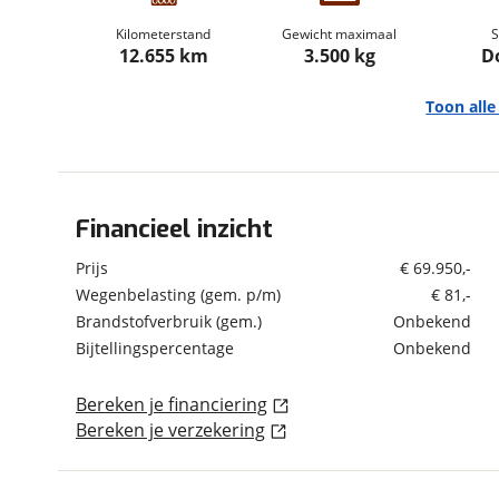
om de site continu te v
Kilometerstand
Gewicht maximaal
S
technologie die je gedr
12.655 km
3.500 kg
D
weten? Bekijk onze
disc
en beperkte analytis
Toon all
voorkeurenpagina
.
Financieel inzicht
Algemeen
Merk
Weinsberg
Prijs
€ 69.950,-
Model
CaraBus 600 Bus
Wegenbelasting (gem. p/m)
€ 81,-
Camper 6 meter | 165 pk
Brandstofverbruik (gem.)
Onbekend
| Bj. 2022 | Navigatie |
Bijtellingspercentage
Onbekend
Apple CarPlay/Android
Auto
Bereken je financiering
Uitvoering
CaraBus 600 Bus
Bereken je verzekering
Camper 6 meter | 165 pk
| Bj. 2022 | Navigatie |
Apple CarPlay/Android
Auto