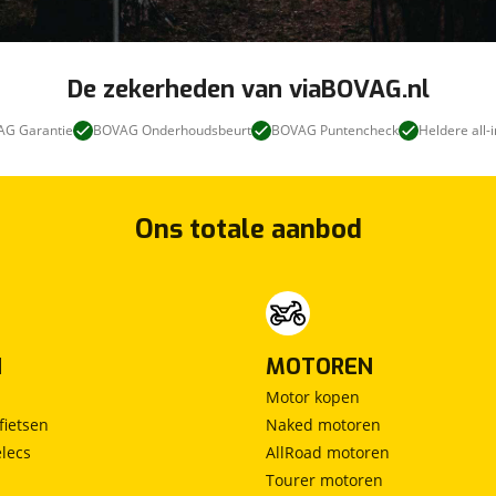
De zekerheden van viaBOVAG.nl
G Garantie
BOVAG Onderhoudsbeurt
BOVAG Puntencheck
Heldere all-i
Ons totale aanbod
leend.
N
MOTOREN
Motor kopen
fietsen
Naked motoren
lecs
AllRoad motoren
Tourer motoren