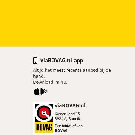
viaBOVAG.nl app
Altijd het meest recente aanbod bij de
hand.
Download 'm nu.
viaBOVAG.nl
Kosterijland
15
3981 AJ
Bunnik
Een initiatief van
BOVAG