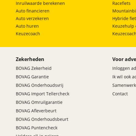
Inruilwaarde berekenen
Racefiets
Auto financieren
Mountainbi
Auto verzekeren
Hybride fie
Auto huren
Keuzehulp 
Keuzecoach
Keuzecoac
Zekerheden
Voor adve
BOVAG Zekerheid
Inloggen a
BOVAG Garantie
Ik wil ook 
BOVAG Onderhoudsvrij
Samenwerk
BOVAG Import Tellercheck
Contact
BOVAG Omruilgarantie
BOVAG Afleverbeurt
BOVAG Onderhoudsbeurt
BOVAG Puntencheck