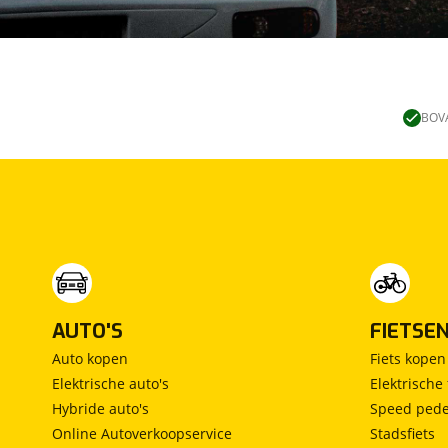
- Volle tank brandstof
- Vervangend vervoer bij Reparatie
- My Renault+ pas inclusief Renault Route Service
Tot ziens in onze showroom!
BOVA
Blankenstein 500
7943 PA MEPPEL
0522-253292
info@mattermeppel.nl
Aan deze pagina kunnen geen rechten worden ont
AUTO'S
FIETSE
Auto kopen
Fiets kopen
Elektrische auto's
Elektrische 
Hybride auto's
Speed pede
Online Autoverkoopservice
Stadsfiets