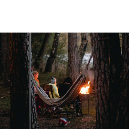
f <6mnd)
,-