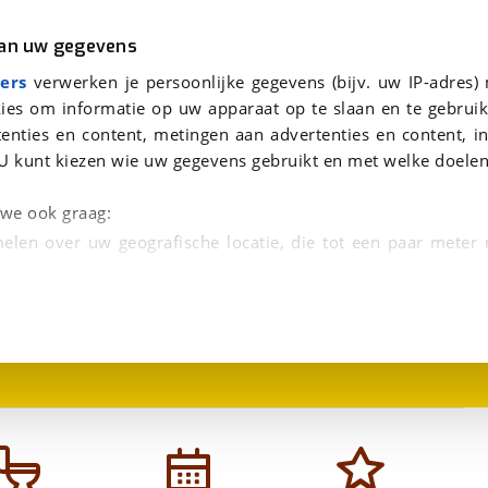
r
Kampeer
van uw gegevens
viaBOVAG.nl verwerkt je persoonsgegevens om je aanvraag zo goed mogelijk bij de aanbieder te brengen. Lees hi
Weinsberg CaraBus 600 Bus Camper 6 meter | 165 pk | Bj. 2022 | Navigatie | Apple CarPlay/Android Auto
ers
verwerken je persoonlijke gegevens (bijv. uw IP-adres)
ies om informatie op uw apparaat op te slaan en te gebruik
enties en content, metingen aan advertenties en content, in
 meter | 165 pk | Bj. 2022 | Navigatie 
U kunt kiezen wie uw gegevens gebruikt en met welke doelen
n we ook graag:
elen over uw geografische locatie, die tot een paar meter
1
/
34
entificeren door het actief te scannen op specifieke
 persoonlijke gegevens worden verwerkt en stel uw voo
unt uw toestemming op elk moment wijzigen of in
kbare technieken zorgen we voor een betere en meer persoon
en ervoor dat de website goed werkt. Ook gebruiken we anal