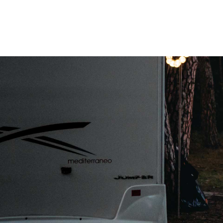
- Minimaal ¼ tank brandstof
BOVAG 12 Maand Garantie: €995,-
- 12 maanden BOVAG Garantie
- Tenaamstelling auto
- Professioneel gepoetst
- NAP kilometercheck
- Vrijwaring van de inruilauto
- Onderhoudsbeurt volgens schema (<10.000km o
- Minimaal ¼ tank brandstof
12 Maanden Renault TOP Occasion Garantie: €1295
- 12 maanden Renault TOP Occasion garantie
- Tenaamstelling auto
- Professioneel gepoetst
- NAP kilometercheck
- Vrijwaring van de inruilauto
- Onderhoudsbeurt volgens schema