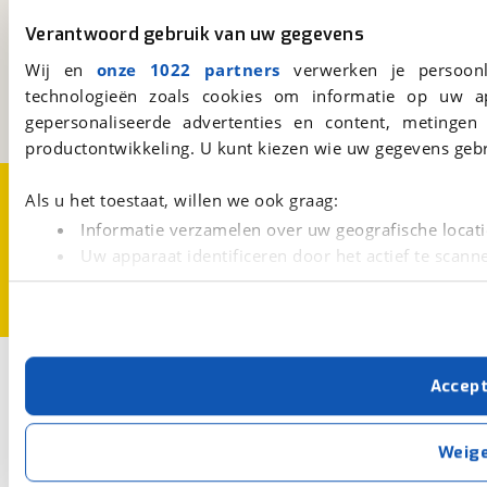
viaBOVAG.nl
Verantwoord gebruik van uw gegevens
Kosterijland
15
Wij en
onze 1022 partners
verwerken je persoonl
3981 AJ
Bunnik
technologieën zoals cookies om informatie op uw a
Een initiatief van
BOVAG
gepersonaliseerde advertenties en content, metingen
productontwikkeling. U kunt kiezen wie uw gegevens gebr
Over viaBOVAG.nl
Disclaimer- en Privacyverklaring
Als u het toestaat, willen we ook graag:
Cookievoorkeuren
Vacatures
Informatie verzamelen over uw geografische locati
Uw apparaat identificeren door het actief te scann
Lees meer over hoe uw persoonlijke gegevens worden ve
U kunt uw toestemming op elk moment wijzigen of intrekk
Met cookies en vergelijkbare technieken zorgen we voor 
Accep
cookies zorgen ervoor dat de website goed werkt. Ook g
verbeteren. We tonen je graag relevante advertenties e
buiten onze website volgt – uiteraard op anonie
Weig
privacyverklaring
. Als je weigert, plaatsen we alleen f