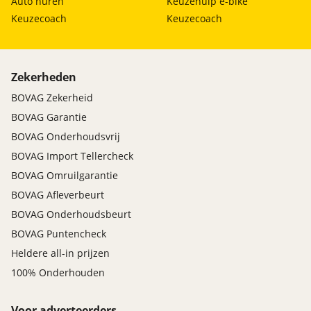
Auto huren
Keuzehulp e-bike
7871 TC Klijndijk
Keuzecoach
Keuzecoach
0591-512251
info@autokoops.nl
Zekerheden
www.autokoops.nl
BOVAG Zekerheid
BOVAG Garantie
BOVAG Onderhoudsvrij
BOVAG Import Tellercheck
Koops BOVAG Camper
BOVAG Omruilgarantie
Prijs
:
BOVAG Afleverbeurt
€ 0,-
BOVAG Onderhoudsbeurt
Omschrijving
:
BOVAG Puntencheck
- vloeistof-controle - Volledige technische controle -
Heldere all-in prijzen
poetsen - Tank 1/4 vol incl. op campers vanaf
40.000,-. Dit afleverpakket bevat: BOVAG garantie (12
100% Onderhouden
maanden); BOVAG 40-Puntencheck; Nieuwe APK
Voor adverteerders