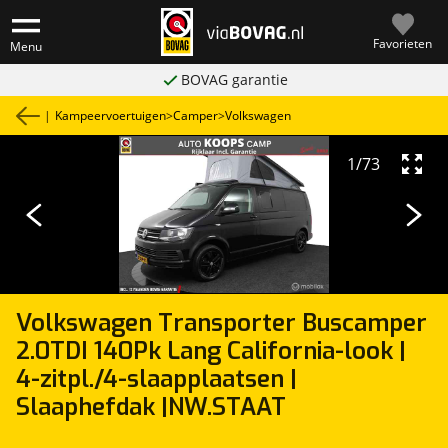
Favorieten
Menu
BOVAG garantie
|
Kampeervoertuigen
>
Camper
>
Volkswagen
1
/
73
Volkswagen
Transporter Buscamper
2.0TDI 140Pk Lang California-look |
4-zitpl./4-slaapplaatsen |
Slaaphefdak |NW.STAAT