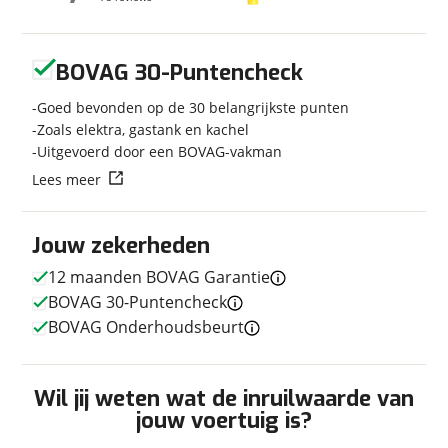
Uitvoering
Transporter Buscamper
2.0TDI 140Pk Lang
California-look | 4-zitpl./4-
Geen reviews gevonden
slaapplaatsen |
BOVAG 30-Puntencheck
Slaaphefdak |NW.STAAT
Goed bevonden op de 30 belangrijkste punten
Kenteken
X324VJ
Zoals elektra, gastank en kachel
Kilometerstand
143.243 km
Uitgevoerd door een BOVAG-vakman
Bouwjaar
10-2015
Lees meer
Leeftijd
10 jaar en 10 maanden
Carrosserievorm
Busmodel
Jouw zekerheden
Soort voertuig
Camper
Nieuw of occasion
Occasion
12 maanden BOVAG Garantie
BOVAG 30-Puntencheck
BOVAG Onderhoudsbeurt
Techniek
Wil jij weten wat de inruilwaarde van
Transmissie
Handgeschakeld
jouw voertuig is?
Aantal versnellingen
5