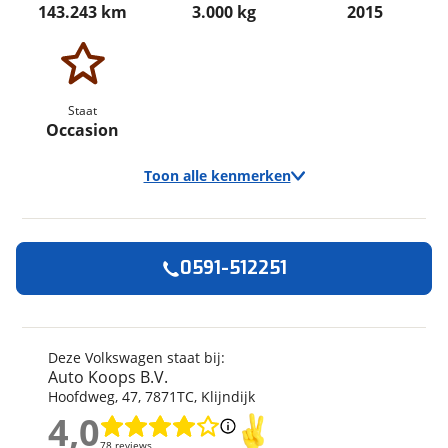
143.243 km
3.000 kg
2015
Staat
Occasion
Toon alle kenmerken
0591-512251
Algemeen
Merk
Volkswagen
Model
Transporter Buscamper
Deze Volkswagen staat bij:
2.0TDI 140Pk Lang
Auto Koops B.V.
California-look | 4-zitpl./4-
Hoofdweg
,
47
,
7871TC
,
Klijndijk
slaapplaatsen |
4,0
Slaaphefdak |NW.STAAT
4,0
78 reviews
78 reviews