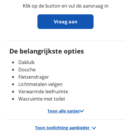
Klik op de button en vul de aanvraag in
Lengte
5,99 m
Massa ledig voertuig
2.850 kg
Vraag aan
Maximaal toelaatbaar
3.500 kg
gewicht
Ontvang gratis jouw
inruilwaarde
!
De belangrijkste opties
In- en exterieur
Dakluik
Camperhuren.nl
neemt snel contact met je op
Stahoogte
290 cm
om jouw inruilwaarde te bepalen.
Douche
Keukenindeling
Middenkeuken
Fietsendrager
Sanitairindeling
Achteropstelling
Jouw kampeervoertuig
Lichtmetalen velgen
Zitindeling
Halve treinzit
Verwarmde leefruimte
Kies je voertuig:
Aantal slaapplaatsen
2
Wasruimte met toilet
Camper
Bedindeling
Fransbed
Caravan
Toon alle opties
Kleur
Wit
Vouwwagen
Kenteken
Toon toelichting aanbieder
Exterieur/Interieur