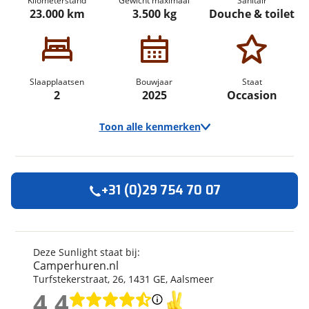
Kilometerstand
Gewicht maximaal
Sanitair
23.000 km
3.500 kg
Douche & toilet
Slaapplaatsen
Bouwjaar
Staat
2
2025
Occasion
Toon alle kenmerken
+31 (0)29 754 70 07
Algemeen
Merk
Sunlight
Automerk camper
Fiat
Deze Sunlight staat bij:
Camperhuren.nl
Model
T 58
Turfstekerstraat
,
26
,
1431 GE
,
Aalsmeer
Kenteken
KDG67X
4,4
Kilometerstand
23.000 km
4,4