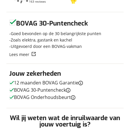
163 reviews
163 reviews
Bouwjaar
2025
Modeljaar
2025
Geen reviews gevonden
Carrosserievorm
Overig
BOVAG 30-Puntencheck
Soort voertuig
Camper
Goed bevonden op de 30 belangrijkste punten
Nieuw of occasion
Occasion
Zoals elektra, gastank en kachel
Uitgevoerd door een BOVAG-vakman
Lees meer
Techniek
Jouw zekerheden
Transmissie
Automaat
12 maanden BOVAG Garantie
Vermogen
140pk
BOVAG 30-Puntencheck
BOVAG Onderhoudsbeurt
Afmetingen en gewicht
Wil jij weten wat de inruilwaarde van
Hoogte
2,95 m
jouw voertuig is?
Breedte
2,33 m