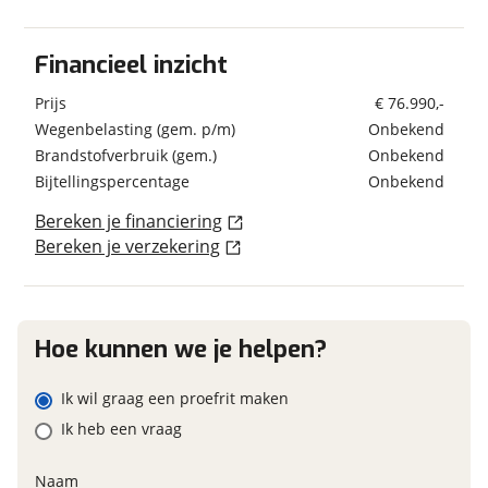
Bagageruimte
Verbruik en milieu
Financieel inzicht
Bestuurdersdeur
Schatting kilometerstand
Brandstof
Diesel
Buitenlamp
Prijs
€ 76.990,-
Dakluik
Wegenbelasting (gem. p/m)
Onbekend
Dakluik groot
Brandstofverbruik (gem.)
Onbekend
Eventuele bijzonderheden (optioneel)
Dakluik heki
Geschiedenis
Bijtellingspercentage
Onbekend
Fietsenrek
Garage
Voertuig heeft
Bereken je financiering
Nee
schadeverleden
Garage achter
Bereken je verzekering
Voormalig verhuurvoertuig
Hagelbestendig dak
Ja
Hordeur
Foto's
Huishoudaccu
Klik hier om foto's te uploaden
Hoe kunnen we je helpen?
(optioneel)
Keuken
Financieel
JPG, PNG (max 10 foto's)
Ik wil graag een proefrit maken
Boiler
Prijs
€ 76.990,-
Ik heb een vraag
Koelkast
Inclusief BPM
Jouw contactgegevens
Ja
BTW/marge
BTW
Naam
Naam
Onderstel/cabine