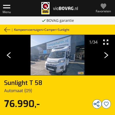
Favorieten
Menu
BOVAG garantie
|
Kampeervoertuigen
>
Camper
>
Sunlight
1
/
34
Sunlight
T 58
Automaat (09)
76.990,-