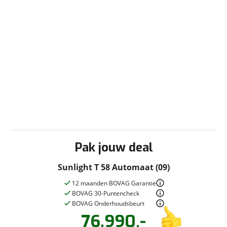
Cassettetoilet
Douche
Toilet/Wasruimte
Verwarming
Centrale verwarming
Kachel
Ringverwarming
Pak jouw deal
Sunlight T 58 Automaat (09)
12 maanden BOVAG Garantie
BOVAG 30-Puntencheck
BOVAG Onderhoudsbeurt
76.990,-
Vraag een
Stel een
vraag
proefrit
!