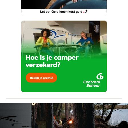
Vraag mijn proefrit aan
Telefoonnummer (optioneel)
Kan je ons nog meer vertellen? (optioneel)
viaBOVAG.nl verwerkt je persoonsgegevens
om je aanvraag zo goed mogelijk bij de
aanbieder te brengen. Lees hier meer over in
onze
privacyverklaring
.
Verstuur mijn vraag
viaBOVAG.nl verwerkt je persoonsgegevens
om je aanvraag zo goed mogelijk bij de
aanbieder te brengen. Lees hier meer over in
Stuur mijn bevinding door
onze
privacyverklaring
.