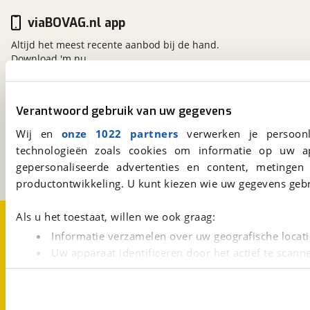
viaBOVAG.nl app
Altijd het meest recente aanbod bij de hand.
Download 'm nu.
Verantwoord gebruik van uw gegevens
viaBOVAG.nl
Kosterijland
15
Wij en
onze 1022 partners
verwerken je persoonl
3981 AJ
Bunnik
technologieën zoals cookies om informatie op uw a
Een initiatief van
gepersonaliseerde advertenties en content, metingen
BOVAG
productontwikkeling. U kunt kiezen wie uw gegevens gebr
Over viaBOVAG.nl
Disclaimer- en Privacyverklaring
Als u het toestaat, willen we ook graag:
Cookievoorkeuren
Vacatures
Informatie verzamelen over uw geografische locati
Uw apparaat identificeren door het actief te scann
Lees meer over hoe uw persoonlijke gegevens worden ve
U kunt uw toestemming op elk moment wijzigen of intrekk