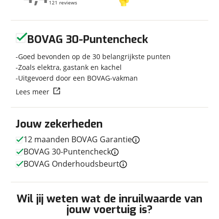
121 reviews
121 reviews
Bouwjaar
2026
Modeljaar
2027
Geen reviews gevonden
Carrosserievorm
Half-integraal
BOVAG 30-Puntencheck
Soort voertuig
Camper
Goed bevonden op de 30 belangrijkste punten
Nieuw of occasion
Nieuw
Zoals elektra, gastank en kachel
Uitgevoerd door een BOVAG-vakman
Lees meer
Techniek
Jouw zekerheden
Transmissie
Automaat
12 maanden BOVAG Garantie
Vermogen
140pk
BOVAG 30-Puntencheck
BOVAG Onderhoudsbeurt
Afmetingen en gewicht
Wil jij weten wat de inruilwaarde van
Hoogte
2,79 m
jouw voertuig is?
Breedte
2,05 m