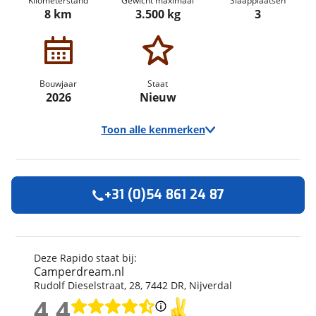
Kilometerstand
Gewicht maximaal
Slaapplaatsen
8 km
3.500 kg
3
Bouwjaar
Staat
2026
Nieuw
Toon alle kenmerken
+31 (0)54 861 24 87
Algemeen
Merk
Rapido
Automerk camper
Fiat
Deze Rapido staat bij:
Camperdream.nl
Model
C
Rudolf Dieselstraat
,
28
,
7442 DR
,
Nijverdal
Uitvoering
66 Optimum Line
4,4
Kilometerstand
8 km
4,4