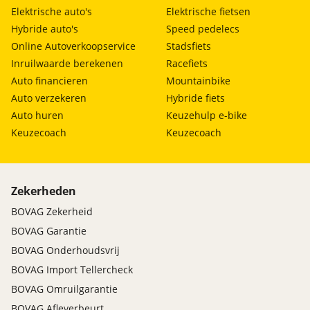
Elektrische auto's
Elektrische fietsen
Hybride auto's
Speed pedelecs
Online Autoverkoopservice
Stadsfiets
Inruilwaarde berekenen
Racefiets
Auto financieren
Mountainbike
Auto verzekeren
Hybride fiets
Auto huren
Keuzehulp e-bike
Keuzecoach
Keuzecoach
Zekerheden
BOVAG Zekerheid
BOVAG Garantie
BOVAG Onderhoudsvrij
BOVAG Import Tellercheck
BOVAG Omruilgarantie
BOVAG Afleverbeurt