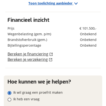
Toon toelichting aanbieder
Exterieur/Interieur
Buitenlamp
Schatting kilometerstand
Financieel inzicht
Combicassettes
Geschiedenis
Dakluik groot
Prijs
€ 101.500,-
Voertuig heeft
Nee
Elektrische opstap
schadeverleden
Wegenbelasting (gem. p/m)
Eventuele bijzonderheden (optioneel)
Onbekend
Garage
Voormalig verhuurvoertuig
Nee
Brandstofverbruik (gem.)
Onbekend
Garage achter
Bijtellingspercentage
Onbekend
Ge&iuml;soleerd glas
Hagelbestendig dak
Bereken je financiering
Hordeur
Bereken je verzekering
Financieel
Huishoudaccu
Foto's
Leeslampjes
Prijs
€ 101.500,-
Klik hier om foto's te uploaden
Luifel Type cassetteluifel
Inclusief BPM
Ja
(optioneel)
Hoe kunnen we je helpen?
Panoramadak
BTW/marge
BTW
JPG, PNG (max 10 foto's)
Raamhor
Ik wil graag een proefrit maken
Verduistering cabine
Jouw contactgegevens
Zonwerend glas
Ik heb een vraag
Naam