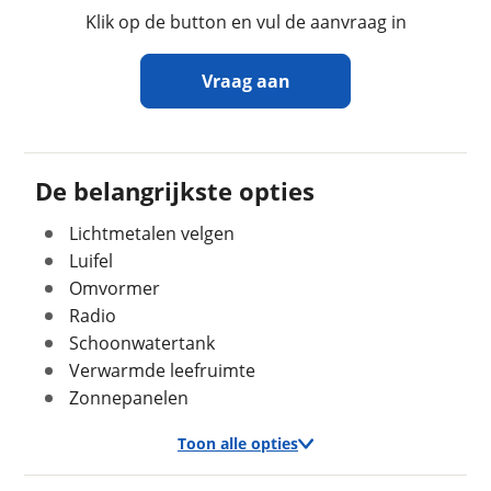
Klik op de button en vul de aanvraag in
Lengte
6,99 m
Maximaal toelaatbaar
3.500 kg
gewicht
Vraag aan
Ontvang gratis jouw
In- en exterieur
inruilwaarde
!
De belangrijkste opties
Keukenindeling
Middenkeuken
Lichtmetalen velgen
Camperdream.nl
neemt snel contact met je op
Aantal slaapplaatsen
3
om jouw inruilwaarde te bepalen.
Luifel
Bedindeling
Twee aparte bedden
Omvormer
Wandsoort
Glad
Jouw kampeervoertuig
Radio
Kleur
Wit
Schoonwatertank
Kies je voertuig:
Verwarmde leefruimte
Camper
Zonnepanelen
Caravan
Vouwwagen
Verbruik en milieu
Toon alle opties
Kenteken
Brandstof
Diesel