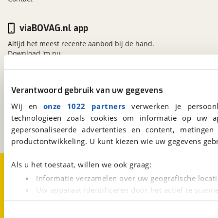
viaBOVAG.nl app
Altijd het meest recente aanbod bij de hand.
Download 'm nu.
Verantwoord gebruik van uw gegevens
viaBOVAG.nl
Kosterijland
15
Wij en
onze 1022 partners
verwerken je persoonl
3981 AJ
Bunnik
technologieën zoals cookies om informatie op uw a
Een initiatief van
gepersonaliseerde advertenties en content, metingen
BOVAG
productontwikkeling. U kunt kiezen wie uw gegevens gebr
Over viaBOVAG.nl
Disclaimer- en Privacyverklaring
Als u het toestaat, willen we ook graag:
Cookievoorkeuren
Vacatures
Informatie verzamelen over uw geografische locati
Uw apparaat identificeren door het actief te scann
Lees meer over hoe uw persoonlijke gegevens worden ve
U kunt uw toestemming op elk moment wijzigen of intrekk