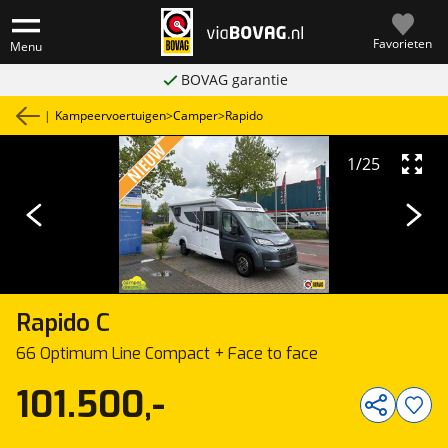
Favorieten
Menu
BOVAG garantie
|
Kampeervoertuigen
>
Camper
>
Rapido
1
/
25
Rapido
C
66 Optimum Line Compact + Face to face
101.500,-