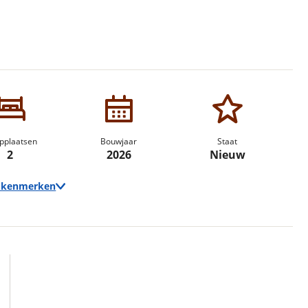
erbeteren. We tonen je graag relevante advertenties en geb
ag op en buiten onze website volgt – uiteraard op anoni
laimer en privacyverklaring
. Als je weigert, plaatsen we a
che cookies. Je voorkeuren kun je later altijd aan
pplaatsen
Bouwjaar
Staat
2
2026
Nieuw
e kenmerken
Techniek
Transmissie
Automaat
Vermogen
140pk