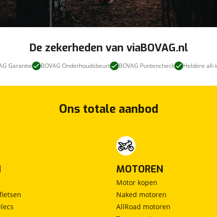
De zekerheden van viaBOVAG.nl
G Garantie
BOVAG Onderhoudsbeurt
BOVAG Puntencheck
Heldere all-i
Ons totale aanbod
N
MOTOREN
Motor kopen
fietsen
Naked motoren
lecs
AllRoad motoren