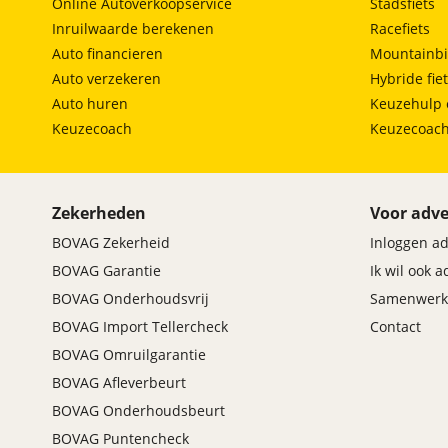
Online Autoverkoopservice
Stadsfiets
Inruilwaarde berekenen
Racefiets
Auto financieren
Mountainbi
Auto verzekeren
Hybride fie
Auto huren
Keuzehulp 
Keuzecoach
Keuzecoac
Zekerheden
Voor adve
BOVAG Zekerheid
Inloggen a
BOVAG Garantie
Ik wil ook 
BOVAG Onderhoudsvrij
Samenwerk
BOVAG Import Tellercheck
Contact
BOVAG Omruilgarantie
BOVAG Afleverbeurt
BOVAG Onderhoudsbeurt
BOVAG Puntencheck