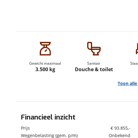
om de site continu te v
technologie die je gedr
weten? Bekijk onze
disc
en beperkte analytis
voorkeurenpagina
.
Gewicht maximaal
Sanitair
Slaa
3.500 kg
Douche & toilet
Toon all
Financieel inzicht
Algemeen
Merk
Knaus
Prijs
€ 93.855,-
Automerk camper
Fiat
Wegenbelasting (gem. p/m)
Onbekend