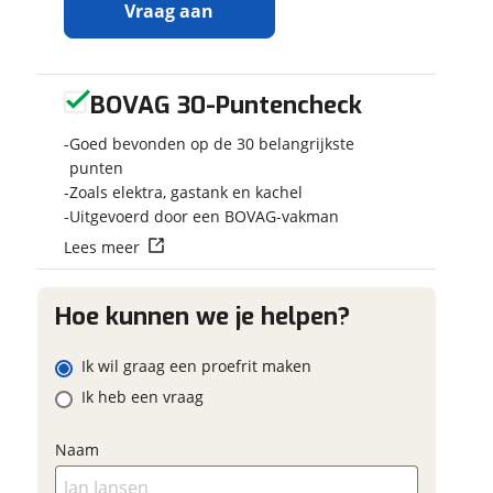
Vraag aan
BOVAG 30-Puntencheck
Ontvang
Jouw kampee
gratis jouw
Kies je voertuig
Goed bevonden op de 30 belangrijkste
inruilwaarde
!
Camper
punten
Zoals elektra, gastank en kachel
Caravan
Jouw
inruilwaarde
Uitgevoerd door een BOVAG-vakman
Vouwwagen
wordt bepaald in
Lees meer
combinatie met
Kenteken
deze camper:
Knaus Boxlife 600
Hoe kunnen we je helpen?
ME Platinum
Selection
Schatting kilo
Ik wil graag een proefrit maken
Swart Campers
Ik heb een vraag
neemt snel contact met
je op om jouw
Eventuele bij
inruilwaarde te
Naam
bepalen.
(optioneel)