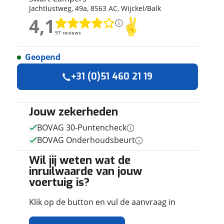
Jachtlustweg
,
49
a
,
8563 AC
,
Wijckel/Balk
ruiken daarvoor
4,1
eme basis. Meer
4,1
lleen functionele
97 reviews
97 reviews
passen via de
Geopend
Geen reviews gevonden
+31 (0)51 460 21 19
Jouw zekerheden
BOVAG 30-Puntencheck
BOVAG Onderhoudsbeurt
Wil jij weten wat de
inruilwaarde van jouw
voertuig is?
Klik op de button en vul de aanvraag in