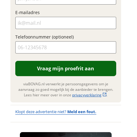
E-mailadres
Foto's
Klik hi
Telefoonnummer (optioneel)
te upl
(option
JPG, PN
foto's)
Vraag mijn proefrit aan
 contactgegevens
w vraag
Jouw contac
viaBOVAG.nl verwerkt je persoonsgegevens om je
Naam
aanvraag zo goed mogelijk bij de aanbieder te brengen.
Lees hier meer over in onze
privacyverklaring
.
adres
E-mailadres
Klopt deze advertentie niet?
Meld een fout.
m
onnummer (optioneel)
Wat
Wat is jou
Telefoonnum