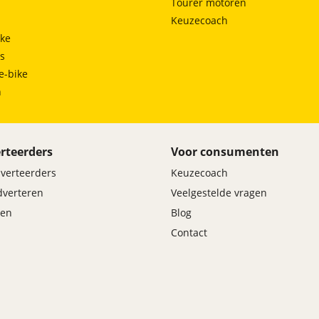
Tourer motoren
Keuzecoach
ke
ts
e-bike
h
rteerders
Voor consumenten
dverteerders
Keuzecoach
adverteren
Veelgestelde vragen
en
Blog
Contact