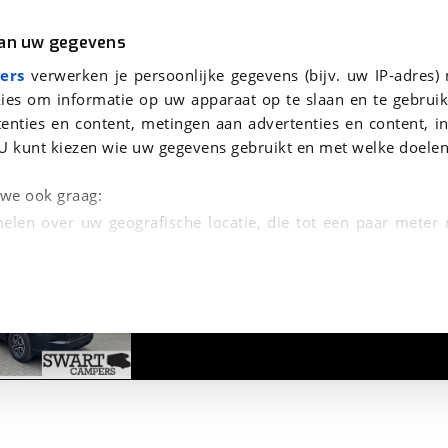
r
Kampeer
van uw gegevens
aag te beantwoorden.
viaBOVAG.nl verwerkt je persoonsgegevens om je aanvraag zo goed mogelijk bij de aanbieder te brengen. Lees hi
ers
verwerken je persoonlijke gegevens (bijv. uw IP-adres)
ies om informatie op uw apparaat op te slaan en te gebruik
enties en content, metingen aan advertenties en content, in
U kunt kiezen wie uw gegevens gebruikt en met welke doelen
n we ook graag:
elen over uw geografische locatie, die tot een paar meter
1
/
24
entificeren door het actief te scannen op specifieke
 persoonlijke gegevens worden verwerkt en stel uw voo
unt uw toestemming op elk moment wijzigen of in
kbare technieken zorgen we voor een betere en meer persoon
en ervoor dat de website goed werkt. Ook gebruiken we anal