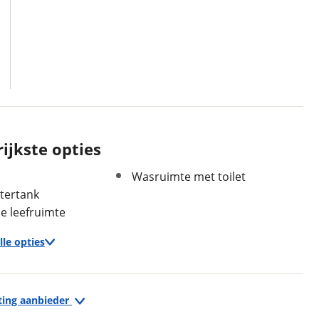
ijkste opties
Wasruimte met toilet
tertank
 leefruimte
In- en exterieur
Stahoogte
190 cm
lle opties
Keukenindeling
Middenkeuken
Sanitairindeling
Middenopstelling
Keuken
Zitindeling
Standaardzit
ting aanbieder
Boiler Inhoud 10 lt
Aantal slaapplaatsen
2