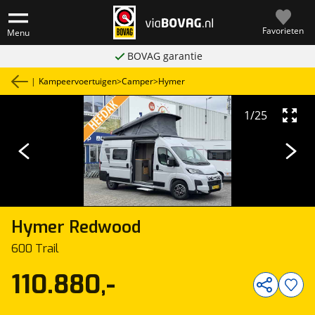
Favorieten
Menu
BOVAG garantie
|
Kampeervoertuigen
>
Camper
>
Hymer
1
/
25
Hymer
Redwood
600 Trail
110.880,-