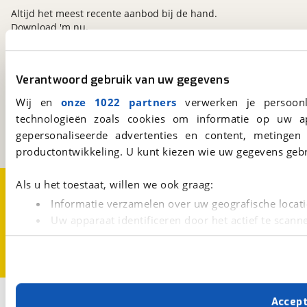
Altijd het meest recente aanbod bij de hand.
Download 'm nu.
Verantwoord gebruik van uw gegevens
viaBOVAG.nl
Kosterijland
15
Wij en
onze 1022 partners
verwerken je persoonl
3981 AJ
Bunnik
technologieën zoals cookies om informatie op uw a
Een initiatief van
gepersonaliseerde advertenties en content, metingen
BOVAG
productontwikkeling. U kunt kiezen wie uw gegevens gebr
Over viaBOVAG.nl
Disclaimer- en Privacyverklaring
Als u het toestaat, willen we ook graag:
Cookievoorkeuren
Vacatures
Informatie verzamelen over uw geografische locati
Uw apparaat identificeren door het actief te scann
Lees meer over hoe uw persoonlijke gegevens worden ve
U kunt uw toestemming op elk moment wijzigen of intrekk
Met cookies en vergelijkbare technieken zorgen we voor 
Accep
cookies zorgen ervoor dat de website goed werkt. Ook g