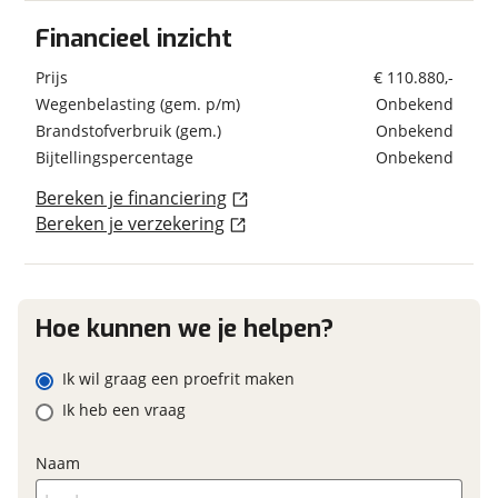
Combicassettes
Financieel inzicht
Dakluik groot
Schatting kilometerstand
Elektrische opstap
Prijs
€ 110.880,-
Hefdak
Geschiedenis
Wegenbelasting (gem. p/m)
Onbekend
Hordeur
Brandstofverbruik (gem.)
Onbekend
Eventuele bijzonderheden (optioneel)
Voertuig heeft
Nee
Huishoudaccu Aantal 1
schadeverleden
Bijtellingspercentage
Onbekend
Luifel Type cassetteluifel
Voormalig verhuurvoertuig
Nee
Verduistering cabine
Bereken je financiering
Bereken je verzekering
Keuken
Boiler
Foto's
Financieel
Gascomfoor Aantal pitten 2
Klik hier om foto's te uploaden
Hoe kunnen we je helpen?
Prijs
€ 110.880,-
Koelkast
(optioneel)
Inclusief BPM
Ja
Ladekast
JPG, PNG (max 10 foto's)
Ik wil graag een proefrit maken
Uitschuifbaar werkblad
BTW/marge
BTW
Ik heb een vraag
Vriesvak
Jouw contactgegevens
Naam
Naam
Onderstel/cabine