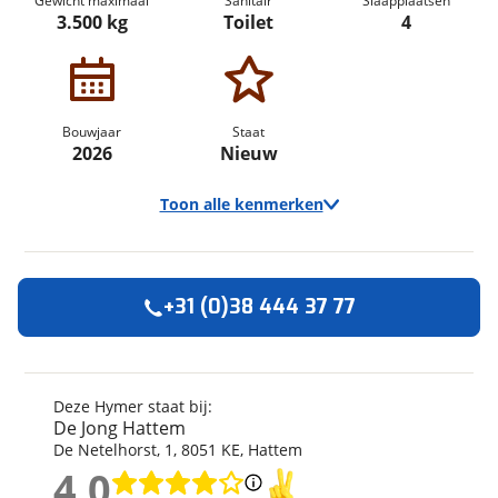
Gewicht maximaal
Sanitair
Slaapplaatsen
3.500 kg
Toilet
4
Bouwjaar
Staat
2026
Nieuw
Toon alle kenmerken
+31 (0)38 444 37 77
Algemeen
Merk
Hymer
Automerk camper
Fiat
Deze Hymer staat bij:
De Jong Hattem
Model
Redwood
De Netelhorst
,
1
,
8051 KE
,
Hattem
Uitvoering
600
4,0
Bouwjaar
2026
4,0