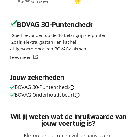
731 reviews
731 reviews
Modeljaar
2027
Carrosserievorm
Busmodel
Geen reviews gevonden
Soort voertuig
Camper
BOVAG 30-Puntencheck
Nieuw of occasion
Nieuw
Goed bevonden op de 30 belangrijkste punten
Zoals elektra, gastank en kachel
Uitgevoerd door een BOVAG-vakman
Lees meer
Techniek
Transmissie
Automaat
Jouw zekerheden
Vermogen
140pk
BOVAG 30-Puntencheck
BOVAG Onderhoudsbeurt
Afmetingen en gewicht
Wil jij weten wat de inruilwaarde van
Breedte
2,08 m
jouw voertuig is?
Lengte
5,99 m
Klik op de button en vul de aanvraag in
Maximaal toelaatbaar
3.500 kg