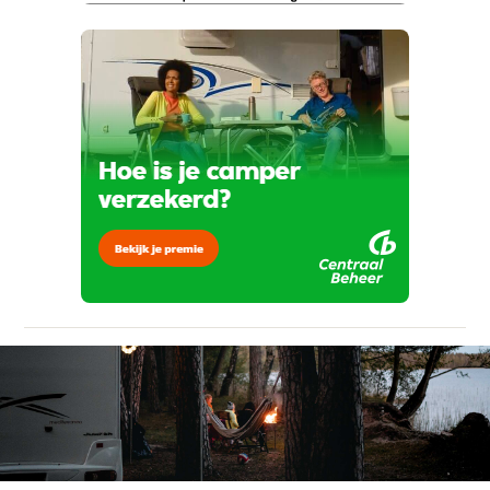
Kan je ons nog meer vertellen? (optioneel)
viaBOVAG.nl verwerkt je persoonsgegevens
om je aanvraag zo goed mogelijk bij de
aanbieder te brengen. Lees hier meer over in
onze
privacyverklaring
.
Verstuur mijn vraag
viaBOVAG.nl verwerkt je persoonsgegevens
om je aanvraag zo goed mogelijk bij de
aanbieder te brengen. Lees hier meer over in
Stuur mijn bevinding door
onze
privacyverklaring
.