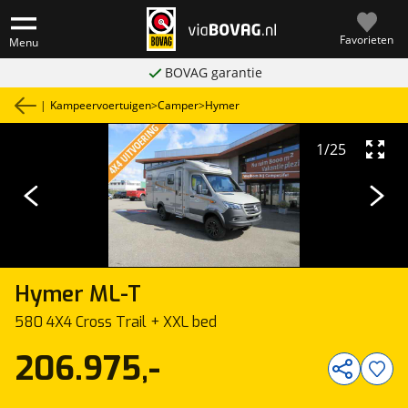
Favorieten
Menu
BOVAG garantie
|
Kampeervoertuigen
>
Camper
>
Hymer
1
/
25
Hymer
ML-T
580 4X4 Cross Trail + XXL bed
206.975,-