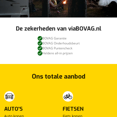
De zekerheden van viaBOVAG.nl
BOVAG Garantie
BOVAG Onderhoudsbeurt
BOVAG Puntencheck
Heldere all-in prijzen
Ons totale aanbod
AUTO'S
FIETSEN
Auto kopen
Fiets kopen