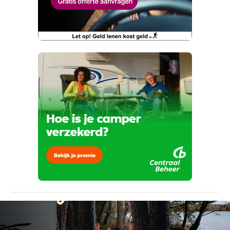
Wat klopt er niet?
Buiten gas aansluiting
Inverter van 12v naar 230v
Vraag mijn proefrit aan
Telefoonnummer (optioneel)
Licht sensor
Kan je ons nog meer vertellen? (optioneel)
Reservewiel
viaBOVAG.nl verwerkt je persoonsgegevens
Serviceluik
om je aanvraag zo goed mogelijk bij de
aanbieder te brengen. Lees hier meer over in
Vierwielaandrijving
onze
privacyverklaring
.
Verstuur mijn vraag
Zonnepaneel Aantal 2
Verwarming
viaBOVAG.nl verwerkt je persoonsgegevens
om je aanvraag zo goed mogelijk bij de
Combi incl. E-element verw./boiler
aanbieder te brengen. Lees hier meer over in
Stuur mijn bevinding door
onze
privacyverklaring
.
Diesel Combi kachel/boiler
Ringverwarming