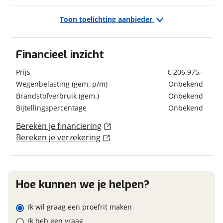
Toon toelichting aanbieder
Exterieur/Interieur
Schatting kilometerstand
Buitenlamp
Verbruik en milieu
Financieel inzicht
Combicassettes
Brandstof
Diesel
Dakluik
Eventuele bijzonderheden (optioneel)
Prijs
€ 206.975,-
Dakluik groot
Wegenbelasting (gem. p/m)
Onbekend
Elektrische opstap
Brandstofverbruik (gem.)
Onbekend
Extra brede toegangsdeur
Bijtellingspercentage
Onbekend
Geschiedenis
Garage
Ge&iuml;soleerd glas
Bereken je financiering
Voertuig heeft
Nee
Hagelbestendig dak
schadeverleden
Bereken je verzekering
Foto's
Hordeur
Voormalig verhuurvoertuig
Nee
Klik hier om foto's te uploaden
Huishoudaccu Aantal 3
(optioneel)
Indirecte verlichting
JPG, PNG (max 10 foto's)
Hoe kunnen we je helpen?
Inleg ramen
Ladder
Financieel
Jouw contactgegevens
Ik wil graag een proefrit maken
Leeslampjes
Prijs
€ 206.975,-
Naam
Luifel Merk Thule
Ik heb een vraag