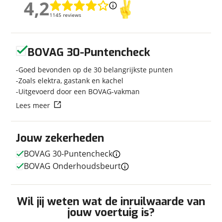
4,2
4,2
Modeljaar
2026
1145 reviews
1145 reviews
Carrosserievorm
Half-integraal
Soort voertuig
Camper
Geen reviews gevonden
Nieuw of occasion
Nieuw
BOVAG 30-Puntencheck
Goed bevonden op de 30 belangrijkste punten
Zoals elektra, gastank en kachel
Uitgevoerd door een BOVAG-vakman
Techniek
Lees meer
Transmissie
Automaat
Vermogen
190pk
Jouw zekerheden
BOVAG 30-Puntencheck
BOVAG Onderhoudsbeurt
Afmetingen en gewicht
Hoogte
3,05 m
Wil jij weten wat de inruilwaarde van
Breedte
2,22 m
jouw voertuig is?
Lengte
7,13 m