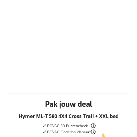
Centr. deurvergr. afstandsb.
Climate control
Cruisecontrol
DAB-radio
Elektr. bedienbare ramen
Elektr. bedienbare spiegels
ESP
Leren stuur
Lichtmetalen velgen
Multifunctioneel stuur
Regen sensor
Rijstrookassistentie
Start en stop
Startonderbreker
Pak jouw deal
Stoel(en) draaibaar Aantal stoelen 2
Stoelverwarming
Hymer ML-T 580 4X4 Cross Trail + XXL bed
Stuurbekrachtiging
BOVAG 30-Puntencheck
Verhoogde voorveren
BOVAG Onderhoudsbeurt