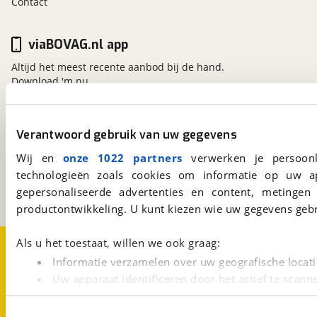
Contact
viaBOVAG.nl app
Altijd het meest recente aanbod bij de hand.
Download 'm nu.
Verantwoord gebruik van uw gegevens
viaBOVAG.nl
Kosterijland
15
Wij en
onze 1022 partners
verwerken je persoonl
3981 AJ
Bunnik
technologieën zoals cookies om informatie op uw a
Een initiatief van
gepersonaliseerde advertenties en content, metingen
BOVAG
productontwikkeling. U kunt kiezen wie uw gegevens gebr
Over viaBOVAG.nl
Disclaimer- en Privacyverklaring
Als u het toestaat, willen we ook graag:
Cookievoorkeuren
Vacatures
Informatie verzamelen over uw geografische locati
Uw apparaat identificeren door het actief te scann
Lees meer over hoe uw persoonlijke gegevens worden ve
U kunt uw toestemming op elk moment wijzigen of intrekk