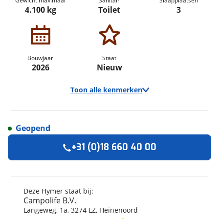
Gewicht maximaal
Sanitair
Slaapplaatsen
4.100 kg
Toilet
3
Bouwjaar
Staat
2026
Nieuw
Toon alle kenmerken
Geopend
Algemeen
+31 (0)18 660 40 00
Merk
Hymer
Automerk camper
Mercedes-Benz
Model
ML-T
Deze Hymer staat bij:
Campolife B.V.
Uitvoering
580 4X4
Langeweg
,
1
a
,
3274 LZ
,
Heinenoord
Bouwjaar
2026