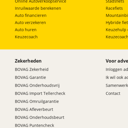
Online Autoverkoopservice
Stadsfiets
Inruilwaarde berekenen
Racefiets
Auto financieren
Mountainbi
Auto verzekeren
Hybride fie
Auto huren
Keuzehulp 
Keuzecoach
Keuzecoac
Zekerheden
Voor adve
BOVAG Zekerheid
Inloggen a
BOVAG Garantie
Ik wil ook 
BOVAG Onderhoudsvrij
Samenwerk
BOVAG Import Tellercheck
Contact
BOVAG Omruilgarantie
BOVAG Afleverbeurt
BOVAG Onderhoudsbeurt
BOVAG Puntencheck