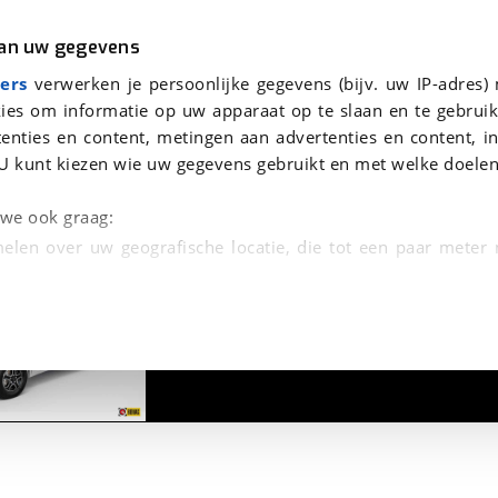
r
Kampeer
van uw gegevens
viaBOVAG.nl verwerkt je persoonsgegevens om je aanvraag zo goed mogelijk bij de aanbieder te brengen. Lees hi
ers
verwerken je persoonlijke gegevens (bijv. uw IP-adres)
ies om informatie op uw apparaat op te slaan en te gebruik
enties en content, metingen aan advertenties en content, in
U kunt kiezen wie uw gegevens gebruikt en met welke doelen
n we ook graag:
elen over uw geografische locatie, die tot een paar meter
1
/
23
entificeren door het actief te scannen op specifieke
 persoonlijke gegevens worden verwerkt en stel uw voo
unt uw toestemming op elk moment wijzigen of in
kbare technieken zorgen we voor een betere en meer persoon
en ervoor dat de website goed werkt. Ook gebruiken we anal