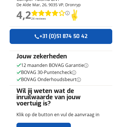
De Alde Mar
,
26
,
9035 VP
,
Dronryp
ruiken daarvoor
4,2
eme basis. Meer
4,2
lleen functionele
24 reviews
24 reviews
passen via de
Geen reviews gevonden
+31 (0)51 874 50 42
Jouw zekerheden
12 maanden BOVAG Garantie
BOVAG 30-Puntencheck
BOVAG Onderhoudsbeurt
Wil jij weten wat de
inruilwaarde van jouw
voertuig is?
Klik op de button en vul de aanvraag in