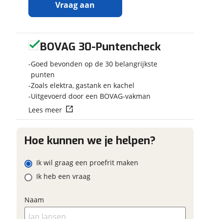
Vraag aan
BOVAG 30-Puntencheck
Ontvang
Jouw kampee
gratis jouw
Kies je voertuig
Goed bevonden op de 30 belangrijkste
inruilwaarde
!
Camper
punten
Zoals elektra, gastank en kachel
Caravan
Jouw
inruilwaarde
Uitgevoerd door een BOVAG-vakman
Vouwwagen
wordt bepaald in
Lees meer
combinatie met
Kenteken
deze camper:
Etrusco CV 640 SB
Hoe kunnen we je helpen?
Automaat.
Lengtebed
Schatting kilo
Ik wil graag een proefrit maken
Camper Talsma
Ik heb een vraag
B.V.
neemt snel
contact met je op om
Eventuele bij
jouw inruilwaarde te
Naam
bepalen.
(optioneel)