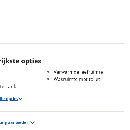
ijkste opties
Verwarmde leefruimte
Wasruimte met toilet
tertank
In- en exterieur
Keukenindeling
Middenkeuken
lle opties
Sanitairindeling
Middenopstelling
Zitindeling
Standaardzit
Keuken
Aantal slaapplaatsen
2
ting aanbieder
Boiler
Bedindeling
Twee aparte bedden