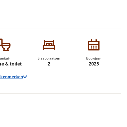
erbeteren. We tonen je graag relevante advertenties en geb
ag op en buiten onze website volgt – uiteraard op anoni
laimer en privacyverklaring
. Als je weigert, plaatsen we a
che cookies. Je voorkeuren kun je later altijd aan
anitair
Slaapplaatsen
Bouwjaar
e & toilet
2
2025
e kenmerken
Techniek
Transmissie
Automaat
Vermogen
140pk