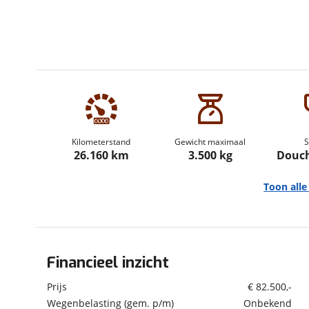
om de site continu te v
technologie die je gedr
weten? Bekijk onze
disc
en beperkte analytis
voorkeurenpagina
.
Kilometerstand
Gewicht maximaal
S
26.160 km
3.500 kg
Douch
Toon all
Financieel inzicht
Algemeen
Merk
Etrusco
Prijs
€ 82.500,-
Automerk camper
Fiat
Wegenbelasting (gem. p/m)
Onbekend