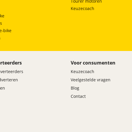
Tourer motoren
Keuzecoach
ke
ts
e-bike
h
rteerders
Voor consumenten
dverteerders
Keuzecoach
adverteren
Veelgestelde vragen
en
Blog
Contact