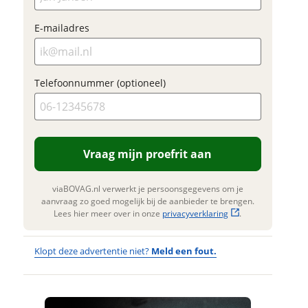
E-mailadres
Foto's
Klik hi
Telefoonnummer (optioneel)
te upl
(option
JPG, PN
foto's)
Vraag mijn proefrit aan
 contactgegevens
w vraag
Jouw contac
viaBOVAG.nl verwerkt je persoonsgegevens om je
Naam
aanvraag zo goed mogelijk bij de aanbieder te brengen.
Lees hier meer over in onze
privacyverklaring
.
ladres
E-mailadres
Klopt deze advertentie niet?
Meld een fout.
m
oonnummer (optioneel)
Wat
Wat is jou
Telefoonnum