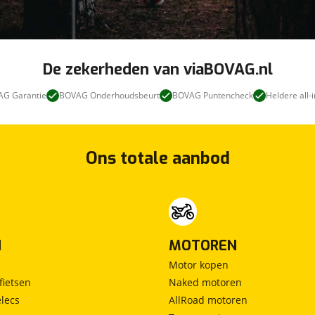
De zekerheden van viaBOVAG.nl
G Garantie
BOVAG Onderhoudsbeurt
BOVAG Puntencheck
Heldere all-i
Ons totale aanbod
N
MOTOREN
Motor kopen
fietsen
Naked motoren
lecs
AllRoad motoren