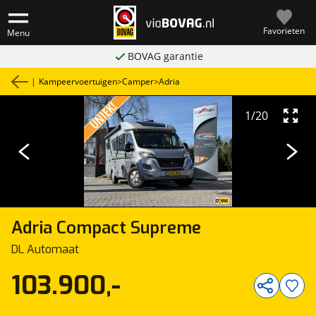
Favorieten
Menu
BOVAG garantie
|
Kampeervoertuigen
>
Camper
>
Adria
1
/
20
Adria
Compact Supreme
DL Automaat
103.900,-