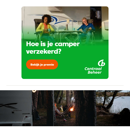
Kan je ons nog meer vertellen? (optioneel)
viaBOVAG.nl verwerkt je persoonsgegevens
om je aanvraag zo goed mogelijk bij de
aanbieder te brengen. Lees hier meer over in
onze
privacyverklaring
.
Verstuur mijn vraag
viaBOVAG.nl verwerkt je persoonsgegevens
om je aanvraag zo goed mogelijk bij de
aanbieder te brengen. Lees hier meer over in
Stuur mijn bevinding door
onze
privacyverklaring
.