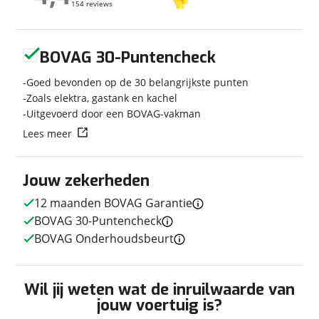
154 reviews
154 reviews
Kilometerstand
1.612 km
Bouwjaar
2024
Geen reviews gevonden
Modeljaar
2024
BOVAG 30-Puntencheck
Carrosserievorm
Half-integraal
Goed bevonden op de 30 belangrijkste punten
Soort voertuig
Camper
Zoals elektra, gastank en kachel
Nieuw of occasion
Occasion
Uitgevoerd door een BOVAG-vakman
Lees meer
Jouw zekerheden
Techniek
12 maanden BOVAG Garantie
Transmissie
Automaat
BOVAG 30-Puntencheck
Vermogen
140pk
BOVAG Onderhoudsbeurt
Wil jij weten wat de inruilwaarde van
Afmetingen en gewicht
jouw voertuig is?
Hoogte
2,75 m