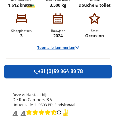
Kilometerstand
Gewicht maximaal
Sanitair
1.612 km
3.500 kg
Douche & toilet
Slaapplaatsen
Bouwjaar
Staat
3
2024
Occasion
Toon alle kenmerken
+31 (0)59 964 89 78
Algemeen
Merk
Adria
Automerk camper
Fiat
Deze Adria staat bij:
De Roo Campers B.V.
Model
Compact Supreme
Unikenkade
,
1
,
9503 PD
,
Stadskanaal
Uitvoering
DL
4,4
Kenteken
Z442NP
4,4