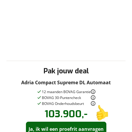
Pak jouw deal
Adria Compact Supreme DL Automaat
12 maanden BOVAG Garantie
BOVAG 30-Puntencheck
BOVAG Onderhoudsbeurt
103.900,-
Vraag een
Stel een
vraag
proefrit
!
aan!
Ja, ik wil een proefrit aanvragen
De Roo Campers B.V.
neemt snel