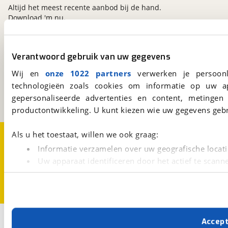
Altijd het meest recente aanbod bij de hand.
Download 'm nu.
Verantwoord gebruik van uw gegevens
viaBOVAG.nl
Kosterijland
15
Wij en
onze 1022 partners
verwerken je persoonl
3981 AJ
Bunnik
technologieën zoals cookies om informatie op uw a
Een initiatief van
gepersonaliseerde advertenties en content, metingen
BOVAG
productontwikkeling. U kunt kiezen wie uw gegevens gebr
Over viaBOVAG.nl
Disclaimer- en Privacyverklaring
Als u het toestaat, willen we ook graag:
Cookievoorkeuren
Vacatures
Informatie verzamelen over uw geografische locati
Uw apparaat identificeren door het actief te scann
Lees meer over hoe uw persoonlijke gegevens worden ve
U kunt uw toestemming op elk moment wijzigen of intrekk
Met cookies en vergelijkbare technieken zorgen we voor 
Accep
cookies zorgen ervoor dat de website goed werkt. Ook g