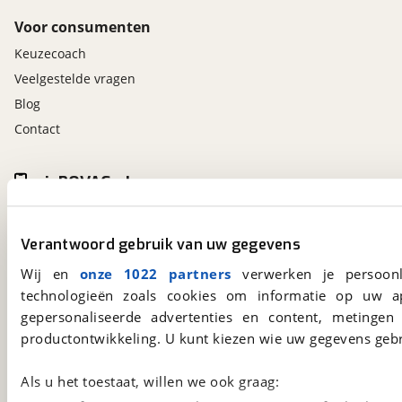
Voor consumenten
Keuzecoach
Veelgestelde vragen
Blog
Contact
viaBOVAG.nl app
Altijd het meest recente aanbod bij de hand.
Download 'm nu.
Verantwoord gebruik van uw gegevens
Wij en
onze 1022 partners
verwerken je persoonl
technologieën zoals cookies om informatie op uw a
viaBOVAG.nl
gepersonaliseerde advertenties en content, metingen
Kosterijland
15
productontwikkeling. U kunt kiezen wie uw gegevens gebr
3981 AJ
Bunnik
Een initiatief van
BOVAG
Als u het toestaat, willen we ook graag: