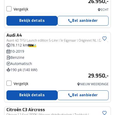
26.950,-
Vergelijk
ECHT
Bekijk details
Bel aanbieder
Audi
A4
Avant 40 TFSI Launch edition S-Line | 1e Eigenaar | Origineel NL | Dealer Onderhouden | Stoelverwarming | LED Koplampen | Cruise Control | Climate Control | 18'' Lichtmetalen Velgen | Black Optic |
78.112 km
10-2019
Benzine
Automatisch
190 pk (140 kW)
29.950,-
Vergelijk
NIEUW WEERDINGE
Bekijk details
Bel aanbieder
Citroën
C3 Aircross