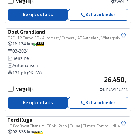
Vergelijk
ZWOLLE
Bekijk details
Bel aanbieder
Opel
Grandland
OPEL 1.2 Turbo GS / Automaat / Camera / AGR-stoelen / Winterpakket / Adaptive Cruise
16.124 km
03-2024
Benzine
Automatisch
131 pk (96 kW)
26.450,-
Vergelijk
NIEUWLEUSEN
Bekijk details
Bel aanbieder
Ford
Kuga
1.5 EcoBoost Titanium 150pk | Pano | Cruise | Climate Control | NL auto |
92.828 km