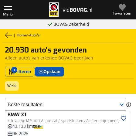
Favorieten
Menu
BOVAG Zekerheid
|
Home
>
Auto's
20.930 auto's gevonden
Alleen auto’s van erkende BOVAG bedrijven
1
Filteren
Opslaan
Wit
Sorteer resultaten
BMW
X1
xDrive25e M Sport Automaat / Sportstoelen / Achteruitrijcamera / Stoelverwarming
43.133 km
06-2025