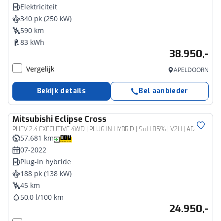
Elektriciteit
340 pk (250 kW)
590 km
83 kWh
38.950,-
Vergelijk
APELDOORN
Bekijk details
Bel aanbieder
Mitsubishi
Eclipse Cross
PHEV 2.4 EXECUTIVE 4WD | PLUG IN HYBRID | SoH 85% | V2H | ADAPTIEF CRUISE | TREKHAAK 1500 KG | DODEHOEK ASSISTENT | 360 CAMERA | FABRIEKSGARANTIE TOT 14-07-2030* | NP € 48.616,- | ALL IN RIJKLAARPRIJS
57.681 km
07-2022
Plug-in hybride
188 pk (138 kW)
45 km
50,0 l/100 km
24.950,-