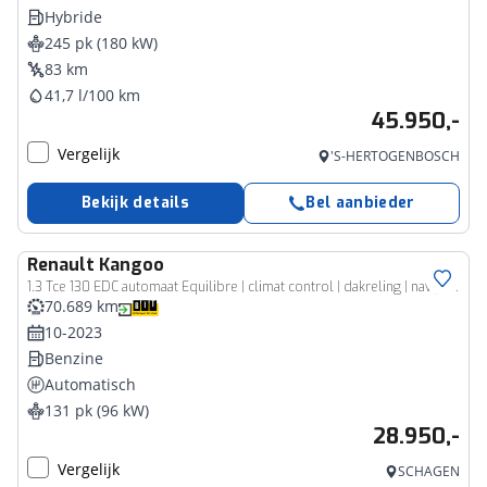
Hybride
245 pk (180 kW)
83 km
41,7 l/100 km
45.950,-
Vergelijk
'S-HERTOGENBOSCH
Bekijk details
Bel aanbieder
Renault
Kangoo
1.3 Tce 130 EDC automaat Equilibre | climat control | dakreling | navigatie | tijdelijk gratis Top Afleverpakket twv Eur 695
70.689 km
10-2023
Benzine
Automatisch
131 pk (96 kW)
28.950,-
Vergelijk
SCHAGEN