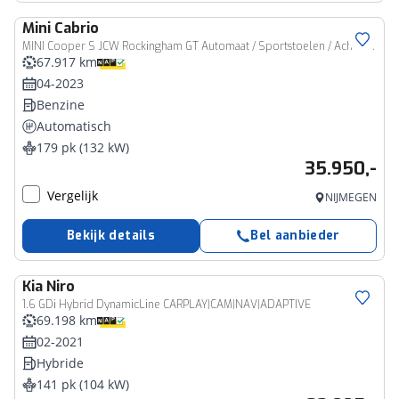
Mini
Cabrio
MINI Cooper S JCW Rockingham GT Automaat / Sportstoelen / Achteruitrijcamera / LED / Stoelverwarming / Comfort Access / Stuurverwarming
67.917 km
04-2023
Benzine
Automatisch
179 pk (132 kW)
35.950,-
Vergelijk
NIJMEGEN
Bekijk details
Bel aanbieder
Kia
Niro
1.6 GDi Hybrid DynamicLine CARPLAY|CAM|NAV|ADAPTIVE
69.198 km
02-2021
Hybride
141 pk (104 kW)