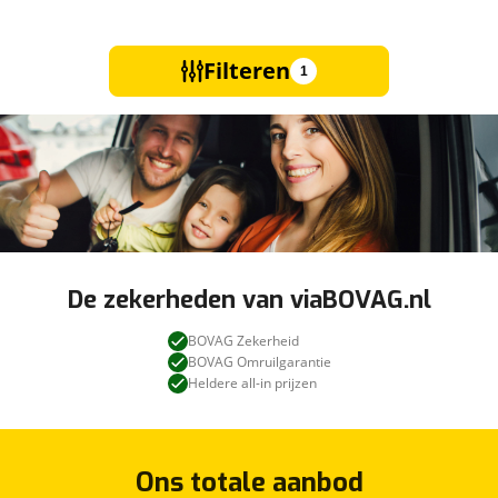
Filteren
1
De zekerheden van viaBOVAG.nl
BOVAG Zekerheid
BOVAG Omruilgarantie
Heldere all-in prijzen
Ons totale aanbod