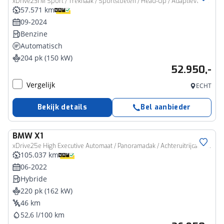
xDrive23i M Sport / Trekhaak / Sportstoelen / Head-Up / Adaptieve LED / M Adaptief onderstel / Parking Assistant Plus / Comfort Access
57.571 km
09-2024
Benzine
Automatisch
204 pk (150 kW)
52.950,-
Vergelijk
ECHT
Bekijk details
Bel aanbieder
BMW
X1
xDrive25e High Executive Automaat / Panoramadak / Achteruitrijcamera / Comfort Access / LED / Head-Up / Stoelverwarming
105.037 km
06-2022
Hybride
220 pk (162 kW)
46 km
52,6 l/100 km