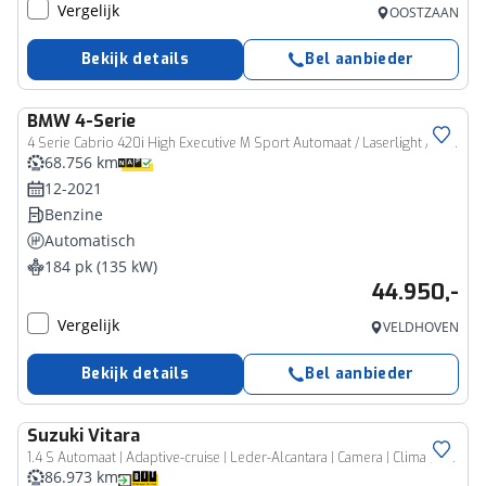
Vergelijk
OOSTZAAN
Bekijk details
Bel aanbieder
BMW
4-Serie
4 Serie Cabrio 420i High Executive M Sport Automaat / Laserlight / Achteruitrijcamera / Air Collar / Head-Up / M Sportonderstel / Live Cockpit Professional / Stuurverwarming
68.756 km
12-2021
Benzine
Automatisch
184 pk (135 kW)
44.950,-
Vergelijk
VELDHOVEN
Bekijk details
Bel aanbieder
Suzuki
Vitara
1.4 S Automaat | Adaptive-cruise | Leder-Alcantara | Camera | Clima | Navigatie | Parkeersensoren V+A | Apple Carplay & Android Auto | Keyless | Stoelverwarming
86.973 km