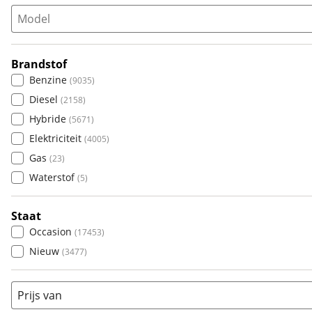
Model
Populair
Audi
(
541
)
Brandstof
BMW
(
724
)
Benzine
(
9035
)
Citroën
(
733
)
Diesel
(
2158
)
Fiat
(
546
)
Hybride
(
5671
)
Ford
(
1302
)
Elektriciteit
(
4005
)
Hyundai
(
888
)
Gas
(
23
)
Kia
(
1659
)
Waterstof
(
5
)
Mazda
(
406
)
Mercedes-Benz
(
1491
)
Staat
Mini
(
293
)
Occasion
(
17453
)
Nissan
(
715
)
Nieuw
(
3477
)
Opel
(
1097
)
Peugeot
(
1353
)
Prijs van
Renault
(
1459
)