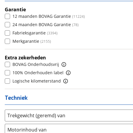
GMC
7
(
0
)
(
2077
)
5
(
14652
)
Goupil
8+
(
2
)
Garantie
(
2551
)
6
(
87
)
12 maanden BOVAG Garantie
(
11224
)
Honda
(
114
)
7
(
353
)
24 maanden BOVAG Garantie
(
78
)
Hongqi
(
4
)
8
(
35
)
Fabrieksgarantie
(
3394
)
Hummer
(
0
)
9
(
78
)
Merkgarantie
(
2155
)
Hyundai
(
888
)
10+
(
2
)
Ineos
(
0
)
Extra zekerheden
Infiniti
(
0
)
BOVAG Onderhoudsvrij
Isuzu
(
1
)
100% Onderhouden label
Iveco
(
22
)
Logische kilometerstand
JAC
(
1
)
Jaecoo
(
48
)
Techniek
Jaguar
(
8
)
Jeep
(
137
)
Trekgewicht (geremd) van
KGM
(
3
)
Kia
(
1659
)
Motorinhoud van