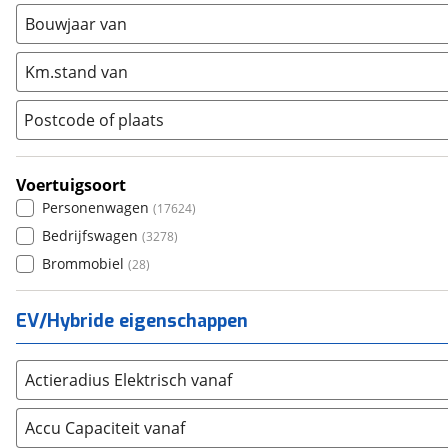
Seat
(
375
)
Bouwjaar van
SKODA
(
369
)
Suzuki
(
363
)
Km.stand van
Toyota
(
1740
)
Postcode of plaats
Volkswagen
(
2031
)
Volvo
(
611
)
Alle merken
Voertuigsoort
Abarth
(
5
)
Personenwagen
(
17624
)
Aiways
(
5
)
Bedrijfswagen
(
3278
)
Aixam
(
19
)
Brommobiel
(
28
)
Alfa Romeo
(
53
)
Alpina
(
0
)
EV/Hybride eigenschappen
Alpine
(
21
)
Aston Martin
(
1
)
Actieradius Elektrisch vanaf
Audi
(
541
)
Austin
(
0
)
Accu Capaciteit vanaf