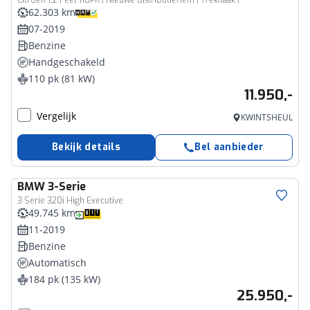
Citroen 1.2 Feel 110PK | Nieuwe distributieriem | Trekhaak |
62.303 km
07-2019
Benzine
Handgeschakeld
110 pk (81 kW)
11.950,-
Vergelijk
KWINTSHEUL
Bekijk details
Bel aanbieder
BMW
3-Serie
3 Serie 320i High Executive
49.745 km
11-2019
Benzine
Automatisch
184 pk (135 kW)
25.950,-