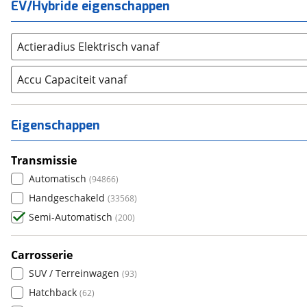
EV/Hybride eigenschappen
Aiways
(
0
)
Aixam
(
0
)
Actieradius Elektrisch vanaf
Alfa Romeo
(
5
)
Alpina
(
0
)
Accu Capaciteit vanaf
Alpine
(
0
)
Aston Martin
(
0
)
Eigenschappen
Audi
(
11
)
Austin
(
0
)
Transmissie
Auto Union
(
0
)
Automatisch
(
94866
)
Benimar
(
0
)
Handgeschakeld
(
33568
)
Bentley
(
0
)
Semi-Automatisch
(
200
)
BMW
(
3
)
Bold
(
0
)
Carrosserie
BYD
(
0
)
SUV / Terreinwagen
(
93
)
Cadillac
(
0
)
Hatchback
(
62
)
Casalini
(
0
)