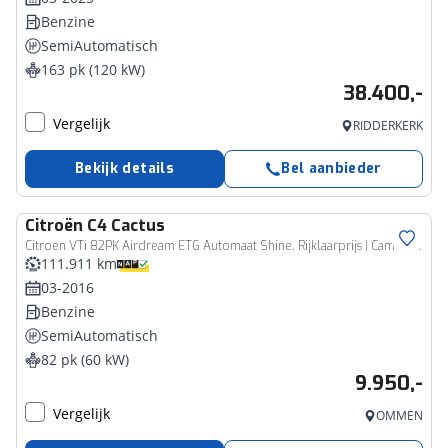
Benzine
SemiAutomatisch
163 pk (120 kW)
38.400,-
Vergelijk
RIDDERKERK
Bekijk details
Bel aanbieder
Citroën
C4 Cactus
Citroen VTi 82PK Airdream ETG Automaat Shine, Rijklaarprijs | Camera | Navigatie | Lichtmetalen wielen
111.911 km
03-2016
Benzine
SemiAutomatisch
82 pk (60 kW)
9.950,-
Vergelijk
OMMEN