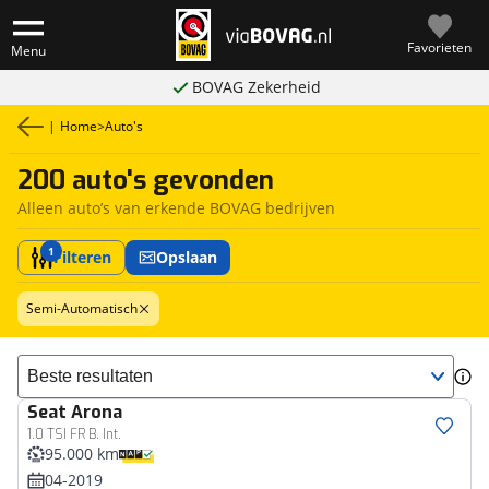
Favorieten
Menu
BOVAG Zekerheid
|
Home
>
Auto's
200 auto's gevonden
Alleen auto’s van erkende BOVAG bedrijven
1
Filteren
Opslaan
Semi-Automatisch
Sorteer resultaten
Seat
Arona
1.0 TSI FR B. Int.
95.000 km
04-2019