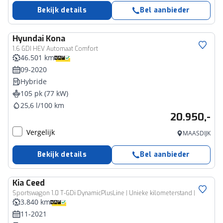
Bekijk details
Bel aanbieder
Hyundai
Kona
1.6 GDI HEV Automaat Comfort
46.501 km
09-2020
Hybride
105 pk (77 kW)
25,6 l/100 km
20.950,-
Vergelijk
MAASDIJK
Bekijk details
Bel aanbieder
Kia
Ceed
Sportswagon 1.0 T-GDi DynamicPlusLine | Unieke kilometerstand |
3.840 km
11-2021