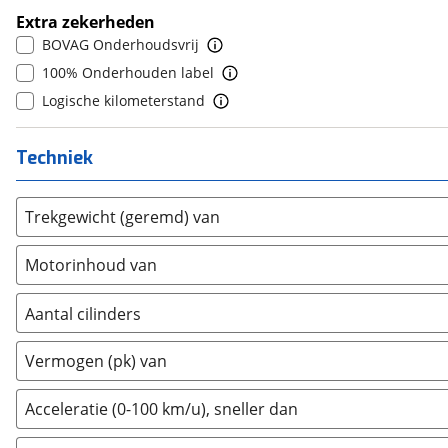
Infiniti
(
0
)
Extra zekerheden
Isuzu
(
0
)
BOVAG Onderhoudsvrij
Iveco
(
0
)
100% Onderhouden label
JAC
(
0
)
Logische kilometerstand
Jaecoo
(
0
)
Jaguar
(
0
)
Techniek
Jeep
(
3
)
KGM
(
0
)
Trekgewicht (geremd) van
Kia
(
17
)
Motorinhoud van
Lamborghini
(
0
)
Lancia
(
2
)
Aantal cilinders
Land Rover
(
0
)
2
(
1
)
Leaf
(
0
)
Vermogen (pk) van
3
(
77
)
Leapmotor
(
0
)
4
(
102
)
Levc
(
0
)
Acceleratie (0-100 km/u), sneller dan
5
(
0
)
Lexus
(
0
)