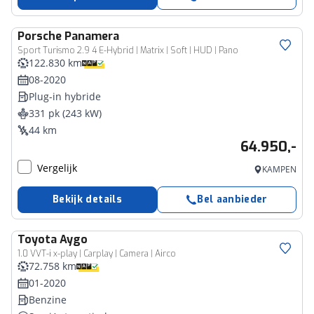
Porsche
Panamera
Sport Turismo 2.9 4 E-Hybrid | Matrix | Soft | HUD | Pano
122.830 km
08-2020
Plug-in hybride
331 pk (243 kW)
44 km
64.950,-
Vergelijk
KAMPEN
Bekijk details
Bel aanbieder
Toyota
Aygo
1.0 VVT-i x-play | Carplay | Camera | Airco
72.758 km
01-2020
Benzine