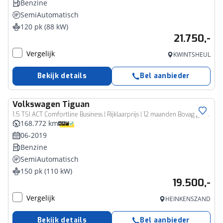
Benzine
SemiAutomatisch
120 pk (88 kW)
21.750,-
Vergelijk
KWINTSHEUL
Bekijk details
Bel aanbieder
Volkswagen
Tiguan
1.5 TSI ACT Comfortline Business | Rijklaarprijs | 12 maanden Bovag garantie
168.772 km
06-2019
Benzine
SemiAutomatisch
150 pk (110 kW)
19.500,-
Vergelijk
HEINKENSZAND
Bekijk details
Bel aanbieder