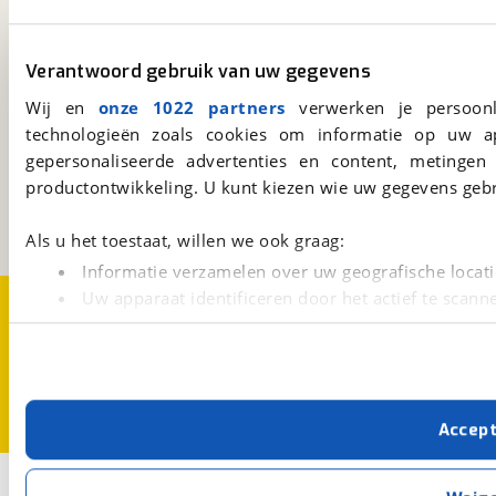
Altijd het meest recente aanbod bij de hand.
Download 'm nu.
Verantwoord gebruik van uw gegevens
Wij en
onze 1022 partners
verwerken je persoonl
viaBOVAG.nl
technologieën zoals cookies om informatie op uw a
gepersonaliseerde advertenties en content, metingen
Kosterijland
15
3981 AJ
Bunnik
productontwikkeling. U kunt kiezen wie uw gegevens gebr
Een initiatief van
BOVAG
Als u het toestaat, willen we ook graag:
Informatie verzamelen over uw geografische locati
Uw apparaat identificeren door het actief te scann
Over viaBOVAG.nl
Disclaimer- en Privacyverklaring
Cookievoorkeuren
Vacatures
Lees meer over hoe uw persoonlijke gegevens worden ve
U kunt uw toestemming op elk moment wijzigen of intrekk
Met cookies en vergelijkbare technieken zorgen we voor 
Accep
cookies zorgen ervoor dat de website goed werkt. Ook g
verbeteren. We tonen je graag relevante advertenties e
1
buiten onze website volgt – uiteraard op anonie
Opslaan