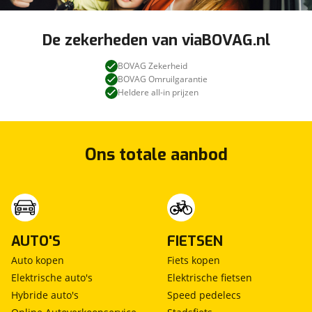
De zekerheden van viaBOVAG.nl
BOVAG Zekerheid
BOVAG Omruilgarantie
Heldere all-in prijzen
Ons totale aanbod
AUTO'S
FIETSEN
Auto kopen
Fiets kopen
Elektrische auto's
Elektrische fietsen
Hybride auto's
Speed pedelecs