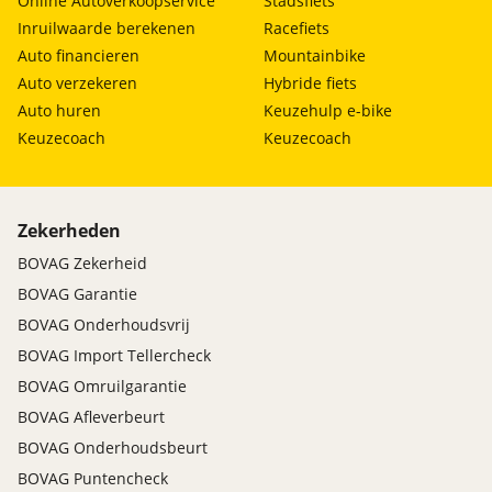
Online Autoverkoopservice
Stadsfiets
Inruilwaarde berekenen
Racefiets
Auto financieren
Mountainbike
Auto verzekeren
Hybride fiets
Auto huren
Keuzehulp e-bike
Keuzecoach
Keuzecoach
Zekerheden
BOVAG Zekerheid
BOVAG Garantie
BOVAG Onderhoudsvrij
BOVAG Import Tellercheck
BOVAG Omruilgarantie
BOVAG Afleverbeurt
BOVAG Onderhoudsbeurt
BOVAG Puntencheck