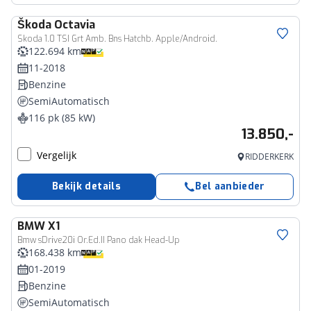
Škoda
Octavia
Skoda 1.0 TSI Grt Amb. Bns Hatchb. Apple/Android.
122.694 km
11-2018
Benzine
SemiAutomatisch
116 pk (85 kW)
13.850,-
Vergelijk
RIDDERKERK
Bekijk details
Bel aanbieder
BMW
X1
Bmw sDrive20i Or.Ed.II Pano dak Head-Up
168.438 km
01-2019
Benzine
SemiAutomatisch