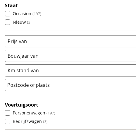
Staat
Kia
(
17
)
Occasion
(
197
)
Mazda
(
0
)
Nieuw
(
3
)
Mercedes-Benz
(
35
)
Mini
(
3
)
Prijs van
Nissan
(
2
)
Opel
(
5
)
Bouwjaar van
Peugeot
(
13
)
Renault
(
4
)
Km.stand van
Seat
(
5
)
SKODA
(
11
)
Postcode of plaats
Suzuki
(
1
)
Toyota
(
9
)
Voertuigsoort
Volkswagen
(
20
)
Personenwagen
(
197
)
Volvo
(
9
)
Bedrijfswagen
(
3
)
Alle merken
Abarth
(
0
)