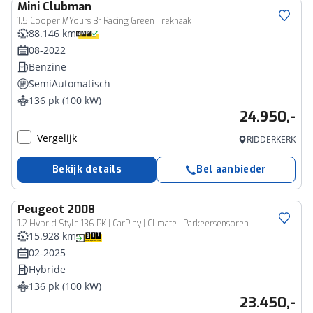
Mini
Clubman
1.5 Cooper MYours Br Racing Green Trekhaak
88.146 km
08-2022
Benzine
SemiAutomatisch
136 pk (100 kW)
24.950,-
Vergelijk
RIDDERKERK
Bekijk details
Bel aanbieder
Peugeot
2008
1.2 Hybrid Style 136 PK | CarPlay | Climate | Parkeersensoren |
15.928 km
02-2025
Hybride
136 pk (100 kW)
23.450,-