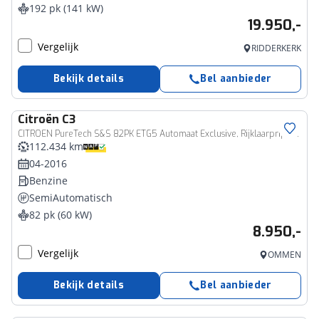
192 pk (141 kW)
19.950,-
Vergelijk
RIDDERKERK
Bekijk details
Bel aanbieder
Citroën
C3
CITROEN PureTech S&S 82PK ETG5 Automaat Exclusive, Rijklaarprijs | Climate Control | Apple Carplay AndroidAuto| Trekhaak | USB
112.434 km
04-2016
Benzine
SemiAutomatisch
82 pk (60 kW)
8.950,-
Vergelijk
OMMEN
Bekijk details
Bel aanbieder