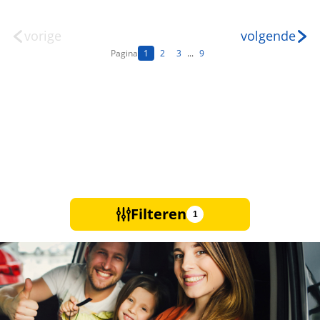
vorige
volgende
Pagina
1
2
3
...
9
Filteren
1