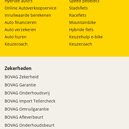
Hybride auto's
Speed pedelecs
Online Autoverkoopservice
Stadsfiets
Inruilwaarde berekenen
Racefiets
Auto financieren
Mountainbike
Auto verzekeren
Hybride fiets
Auto huren
Keuzehulp e-bike
Keuzecoach
Keuzecoach
Zekerheden
BOVAG Zekerheid
BOVAG Garantie
BOVAG Onderhoudsvrij
BOVAG Import Tellercheck
BOVAG Omruilgarantie
BOVAG Afleverbeurt
BOVAG Onderhoudsbeurt