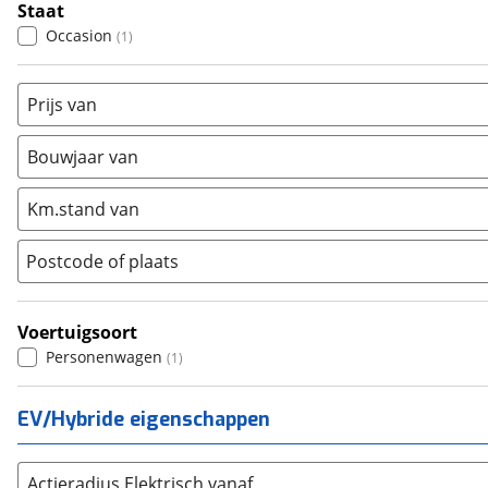
Staat
Ford
(
8574
)
Occasion
(
1
)
Hyundai
(
3687
)
Kia
(
8623
)
Prijs van
Mazda
(
2850
)
Mercedes-Benz
(
8112
)
Bouwjaar van
Mini
(
2368
)
Km.stand van
Nissan
(
2868
)
Opel
(
6207
)
Postcode of plaats
Peugeot
(
7284
)
Renault
(
7990
)
Voertuigsoort
Seat
(
2343
)
Personenwagen
(
1
)
SKODA
(
3286
)
Suzuki
(
2717
)
EV/Hybride eigenschappen
Toyota
(
8560
)
Volkswagen
(
11359
)
Actieradius Elektrisch vanaf
Volvo
(
5867
)