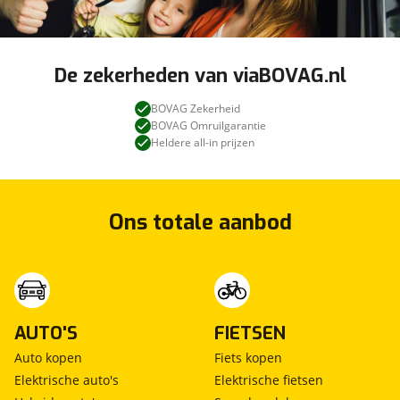
De zekerheden van viaBOVAG.nl
BOVAG Zekerheid
BOVAG Omruilgarantie
Heldere all-in prijzen
Ons totale aanbod
AUTO'S
FIETSEN
Auto kopen
Fiets kopen
Elektrische auto's
Elektrische fietsen