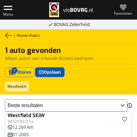
Favorieten
Menu
BOVAG Zekerheid
|
Home
>
Auto's
1 auto gevonden
Alleen auto’s van erkende BOVAG bedrijven
1
Filteren
Opslaan
Westfield
Sorteer resultaten
Westfield
SEiW
WESTFIELD Se
12.269 km
01-2005