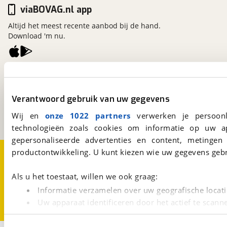
viaBOVAG.nl app
Altijd het meest recente aanbod bij de hand.
Download 'm nu.
viaBOVAG.nl
Kosterijland
15
3981 AJ
Bunnik
Verantwoord gebruik van uw gegevens
Een initiatief van
Wij en
onze 1022 partners
verwerken je persoonl
BOVAG
technologieën zoals cookies om informatie op uw a
gepersonaliseerde advertenties en content, metingen
Over viaBOVAG.nl
Disclaimer- en Privacyverklaring
productontwikkeling. U kunt kiezen wie uw gegevens gebr
Cookievoorkeuren
Vacatures
Als u het toestaat, willen we ook graag:
Informatie verzamelen over uw geografische locati
Uw apparaat identificeren door het actief te scann
Lees meer over hoe uw persoonlijke gegevens worden ve