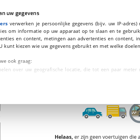
r
Kampeer
van uw gegevens
ers
verwerken je persoonlijke gegevens (bijv. uw IP-adres)
ies om informatie op uw apparaat op te slaan en te gebruik
enties en content, metingen aan advertenties en content, in
en
U kunt kiezen wie uw gegevens gebruikt en met welke doelen
n we ook graag:
elen over uw geografische locatie, die tot een paar meter
entificeren door het actief te scannen op specifieke
 persoonlijke gegevens worden verwerkt en stel uw voo
unt uw toestemming op elk moment wijzigen of in
kbare technieken zorgen we voor een betere en meer persoon
Helaas,
er zijn geen voertuigen die
en ervoor dat de website goed werkt. Ook gebruiken we anal