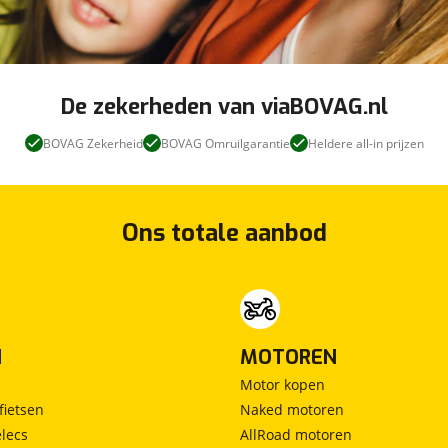
De zekerheden van viaBOVAG.nl
BOVAG Zekerheid
BOVAG Omruilgarantie
Heldere all-in prijzen
Ons totale aanbod
N
MOTOREN
Motor kopen
fietsen
Naked motoren
lecs
AllRoad motoren