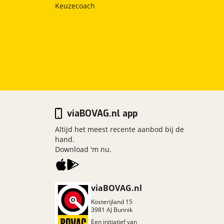
Keuzecoach
viaBOVAG.nl app
Altijd het meest recente aanbod bij de
hand.
Download 'm nu.
viaBOVAG.nl
Kosterijland
15
3981 AJ
Bunnik
Een initiatief van