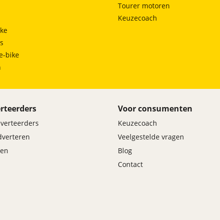
Tourer motoren
Keuzecoach
ke
ts
e-bike
h
rteerders
Voor consumenten
dverteerders
Keuzecoach
adverteren
Veelgestelde vragen
en
Blog
Contact