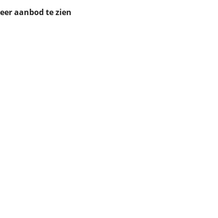
ruiken daarvoor
meer aanbod te zien
eme basis. Meer
lleen functionele
passen via de