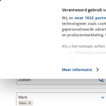
Auto
Fiets
Moto
Verantwoord gebruik 
Wij en
onze 1022 partn
<
Terug
|
Home
>
Auto's
technologieën zoals cook
gepersonaliseerde advert
We hebben 0 auto's voor je gevond
en productontwikkeling. 
Alleen auto’s van erkende BOVAG bedrijven
Als u het toestaat, wille
Informatie verzam
zijn
Uw apparaat id
Basisgegevens
Meer informatie
(fingerprinting)
Lees meer over hoe uw
Zoeken
detailgedeelte
in. U k
Cookieverklaring.
Merk
Met cookies en vergelij
Volvo
Functionele cookies zorg