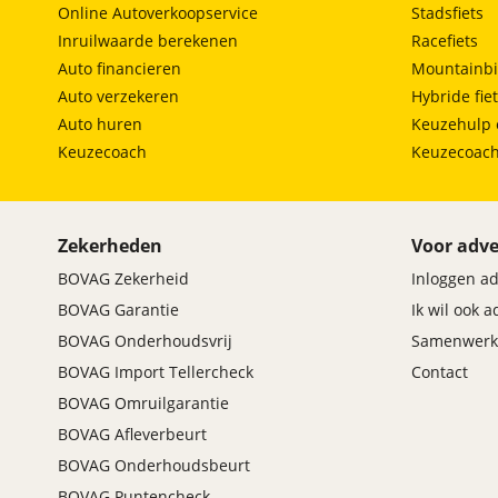
Online Autoverkoopservice
Stadsfiets
Maxus
(
0
)
Inruilwaarde berekenen
Racefiets
Maybach
(
0
)
Auto financieren
Mountainbi
Mazda
(
706
)
Auto verzekeren
Hybride fie
McLaren
(
0
)
Auto huren
Keuzehulp 
Mega
(
0
)
Keuzecoach
Keuzecoac
Mercedes-Benz
(
2465
)
MG
(
323
)
Microcar
(
0
)
Zekerheden
Voor adve
Microlino
(
0
)
BOVAG Zekerheid
Inloggen a
Mini
(
195
)
BOVAG Garantie
Ik wil ook 
Mitsubishi
(
817
)
BOVAG Onderhoudsvrij
Samenwerk
Mobilize
(
0
)
BOVAG Import Tellercheck
Contact
Morgan
(
0
)
BOVAG Omruilgarantie
Morris
(
0
)
BOVAG Afleverbeurt
Motion
(
0
)
BOVAG Onderhoudsbeurt
Musso
(
0
)
BOVAG Puntencheck