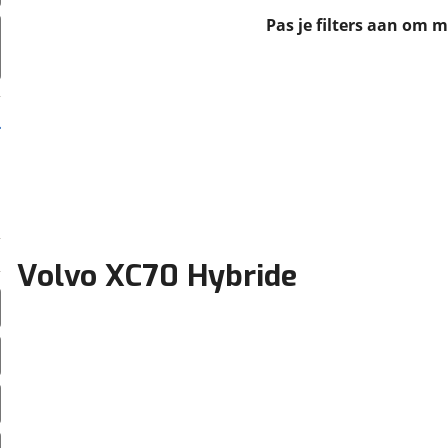
erbeteren. We tonen je graag relevante advertenties en geb
Pas je filters aan om 
ag op en buiten onze website volgt – uiteraard op anoni
laimer en privacyverklaring
. Als je weigert, plaatsen we a
che cookies. Je voorkeuren kun je later altijd aan
Volvo XC70 Hybride