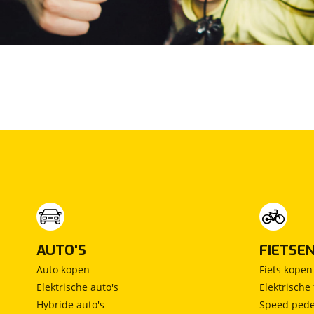
Lancia
(
17
)
Land Rover
(
818
)
Leaf
(
0
)
Leapmotor
(
94
)
Levc
(
3
)
Lexus
(
514
)
Ligier
(
0
)
Lincoln
(
1
)
LINKTOUR
(
0
)
Lotus
(
0
)
Lynk & Co
(
973
)
Lynk & Co DTM Shadow Edition
(
1
)
LYNKenCO
(
1
)
AUTO'S
FIETSE
MAN
(
0
)
Auto kopen
Fiets kopen
Maserati
(
1
)
Elektrische auto's
Elektrische 
Max Mobiel
Hybride auto's
Speed pede
(
0
)