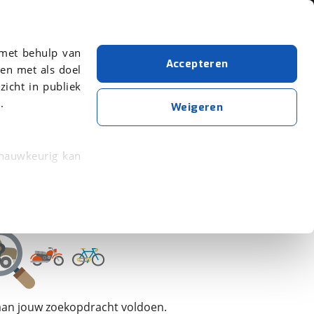
Over viaBOVAG.nl
 met behulp van
Accepteren
en met als doel
zicht in publiek
.
Volvo
Hybride
XC70
Weigeren
Wis alle filters
Zoekopdracht opslaan
 nauwkeurig kan
 eigenschappen
rkeuren in het
trekken in de
lijke ervaring.
 aan jouw zoekopdracht voldoen.
ytische cookies