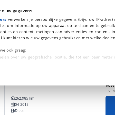
r
Kampeer
van uw gegevens
ers
verwerken je persoonlijke gegevens (bijv. uw IP-adres)
ies om informatie op uw apparaat op te slaan en te gebruik
enties en content, metingen aan advertenties en content, in
U kunt kiezen wie uw gegevens gebruikt en met welke doelen
n we ook graag:
elen over uw geografische locatie, die tot een paar meter
entificeren door het actief te scannen op specifieke
 persoonlijke gegevens worden verwerkt en stel uw voo
Volv
Bedrijfswagen
unt uw toestemming op elk moment wijzigen of in
momen
262.985 km
04-2015
kbare technieken zorgen we voor een betere en meer persoon
Diesel
en ervoor dat de website goed werkt. Ook gebruiken we anal