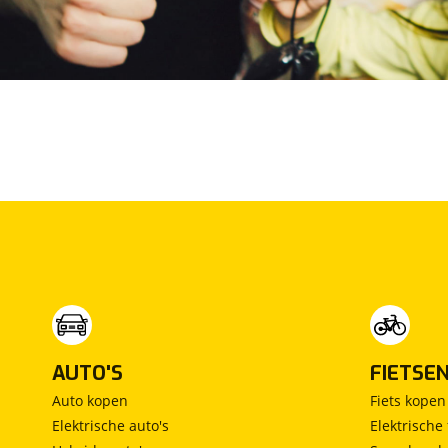
Max Mobiel
(
0
)
Maxus
(
100
)
Maybach
(
0
)
Mazda
(
0
)
McLaren
(
0
)
Mega
(
0
)
Mercedes-Benz
(
2013
)
MG
(
0
)
Microcar
(
0
)
Microlino
(
0
)
Mini
(
0
)
Mitsubishi
(
2
)
Mobilize
(
0
)
AUTO'S
FIETSE
Morgan
(
0
)
Auto kopen
Fiets kopen
Morris
(
0
)
Elektrische auto's
Elektrische 
Motion
(
0
)