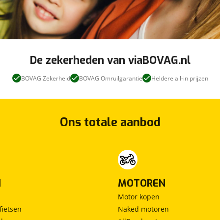
De zekerheden van viaBOVAG.nl
BOVAG Zekerheid
BOVAG Omruilgarantie
Heldere all-in prijzen
Ons totale aanbod
N
MOTOREN
Motor kopen
fietsen
Naked motoren