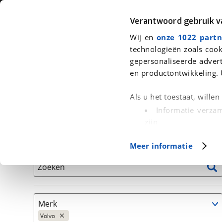
Auto
Fiets
Moto
Verantwoord gebruik 
Wij en
onze 1022 partn
<
Terug
|
Home
>
Auto's
technologieën zoals cook
gepersonaliseerde advert
We hebben 1 auto voor je gevonden
en productontwikkeling. 
Alleen auto’s van erkende BOVAG bedrijven
Als u het toestaat, wille
Informatie verzam
zijn
Uw apparaat id
Basisgegevens
Meer informatie
(fingerprinting)
Lees meer over hoe uw
Zoeken
detailgedeelte
in. U k
Cookieverklaring.
Merk
Met cookies en vergelij
Volvo
Functionele cookies zorg