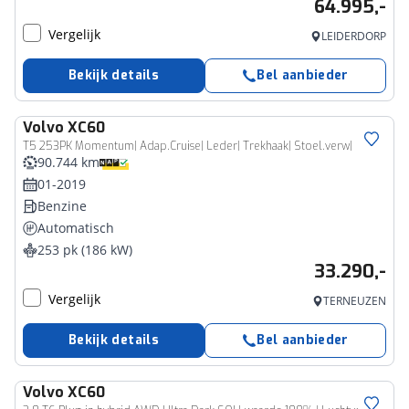
64.995,-
Vergelijk
LEIDERDORP
Bekijk details
Bel aanbieder
Volvo
XC60
T5 253PK Momentum| Adap.Cruise| Leder| Trekhaak| Stoel.verw|
90.744 km
01-2019
Benzine
Automatisch
253 pk (186 kW)
33.290,-
Vergelijk
TERNEUZEN
Bekijk details
Bel aanbieder
Volvo
XC60