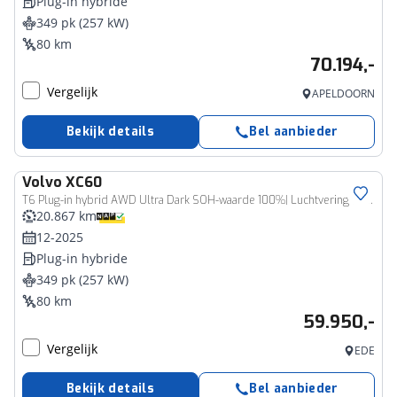
Plug-in hybride
349 pk (257 kW)
80 km
70.194,-
Vergelijk
APELDOORN
Bekijk details
Bel aanbieder
Volvo
XC60
T6 Plug-in hybrid AWD Ultra Dark SOH-waarde 100%| Luchtvering | Head-Up Display | Semi-Electrische Wegklapbare Trekhaak | Harman Kardon Premium audio |
20.867 km
12-2025
Plug-in hybride
349 pk (257 kW)
80 km
59.950,-
Vergelijk
EDE
Bekijk details
Bel aanbieder