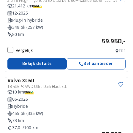
2.0 T6 Plug-in hybrid AWD Ultra Dark SOH-waarde 100% | Luchtvering | Head-up Display | Visual Park Assist incl. 360° Camera | Panoramisch Schuif-/Kanteldak | Harman/Kardon | Trekhaak | All-Season Banden | Keyless | BLIS | Elektrische Achterklep Met Sensorsturing | Adaptieve Cruise Control | Pilot Assist | Elektrisch Verstelbare Stoelen Met Geheugen | Stoelverwarming Voor- en Achter | Stuurverwarming | Lederen Dashboard |
21.412 km
12-2025
Plug-in hybride
349 pk (257 kW)
80 km
59.950,-
Vergelijk
EDE
Bekijk details
Bel aanbieder
Volvo
XC60
T8 406PK AWD Ultra Dark Black Ed.
10 km
06-2026
Hybride
455 pk (335 kW)
73 km
37,0 l/100 km