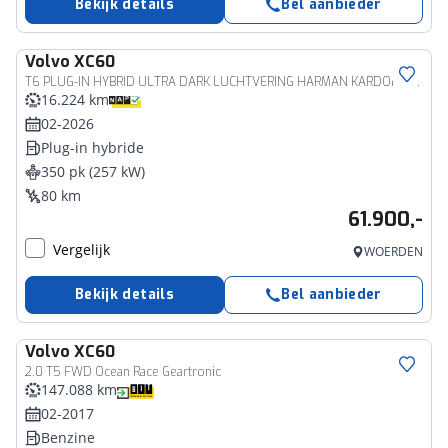
Bekijk details
Bel aanbieder
Volvo
XC60
T6 PLUG-IN HYBRID ULTRA DARK LUCHTVERING HARMAN KARDON SCHUIFDAK TREKHAAK
16.224 km
02-2026
Plug-in hybride
350 pk (257 kW)
80 km
61.900,-
Vergelijk
WOERDEN
Bekijk details
Bel aanbieder
Volvo
XC60
2.0 T5 FWD Ocean Race Geartronic
147.088 km
02-2017
Benzine