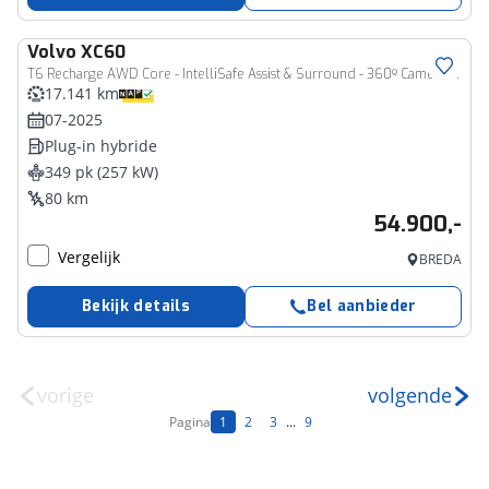
Volvo
XC60
T6 Recharge AWD Core - IntelliSafe Assist & Surround - 360º Camera - Harman/Kardon audio - Verwarmde voorstoelen, stuur & achterbank - Parkeersensoren voor & achter - Draadloze tel. lader - 18' LMV
17.141 km
07-2025
Plug-in hybride
349 pk (257 kW)
80 km
54.900,-
Vergelijk
BREDA
Bekijk details
Bel aanbieder
vorige
volgende
Pagina
1
2
3
...
9