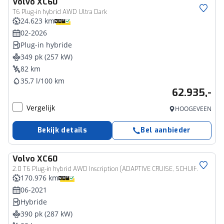
Volvo
XC60
T6 Plug-in hybrid AWD Ultra Dark
24.623 km
02-2026
Plug-in hybride
349 pk (257 kW)
82 km
35,7 l/100 km
62.935,-
Vergelijk
HOOGEVEEN
Bekijk details
Bel aanbieder
Volvo
XC60
2.0 T6 Plug-in hybrid AWD Inscription [ADAPTIVE CRUISE, SCHUIFKANTELDAK, APPLE CARPLAY, ANDROID, MEMORY SEATS, STOELVERWARMING, VOL LEDER, LED, PDC ACHTER, CLIMATE, DRAADLOZE OPLADER, ELEKTRISCHE ACHTERKLEP, KEYLESS ENTRY, DIGITA
170.976 km
06-2021
Hybride
390 pk (287 kW)