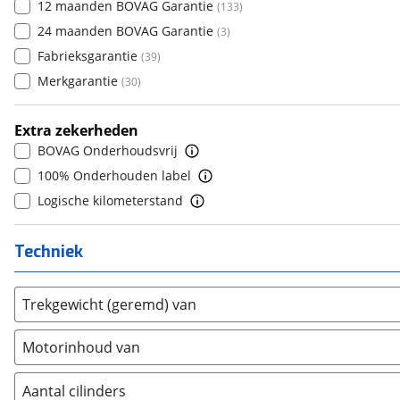
12 maanden BOVAG Garantie
(
133
)
Ferrari
7
(
1
)
(
0
)
24 maanden BOVAG Garantie
(
3
)
Fiat
8
(
320
)
(
0
)
Fabrieksgarantie
(
39
)
Ford
9
(
1341
)
(
0
)
Merkgarantie
(
30
)
Ford USA
10+
(
1
)
(
0
)
Geely
(
8
)
Extra zekerheden
Genesis
(
1
)
BOVAG Onderhoudsvrij
GMC
(
0
)
100% Onderhouden label
Goupil
(
0
)
Logische kilometerstand
Honda
(
85
)
Hongqi
(
0
)
Techniek
Hyundai
(
405
)
Ineos
(
2
)
Trekgewicht (geremd) van
Infiniti
(
0
)
Isuzu
(
0
)
Motorinhoud van
Iveco
(
2
)
JAC
Aantal cilinders
(
0
)