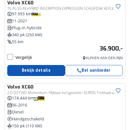
Volvo
XC60
T6 PLUG-IN HYBRID INSCRIPTION EXPRESSION SCHUIFDAK KEYLESS FULL-LED TREKHAAK
97.993 km
11-2021
Plug-in hybride
340 pk (250 kW)
55 km
36.900,-
Vergelijk
ALPHEN AAN DEN RIJN
Bekijk details
Bel aanbieder
Volvo
XC60
2.0 D3 FWD Momentum | Rijklaar incl garantie | EURO6 Trekhaak afneembaar Nieuwe koppeling Navigatie
174.444 km
06-2016
Diesel
Handgeschakeld
150 pk (110 kW)