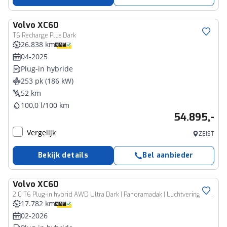
Volvo
XC60
T6 Recharge Plus Dark
26.838 km
04-2025
Plug-in hybride
253 pk (186 kW)
52 km
100,0 l/100 km
54.895,-
Vergelijk
ZEIST
Bekijk details
Bel aanbieder
Volvo
XC60
2.0 T6 Plug-in hybrid AWD Ultra Dark | Panoramadak | Luchtvering | Camera | Harman Kardon Audio | Elektrische stoelen met geheugen | Stoel en stuurwielverwarming | Trekhaak | Elektrische Achterklep | Parkeersensoren
17.782 km
02-2026