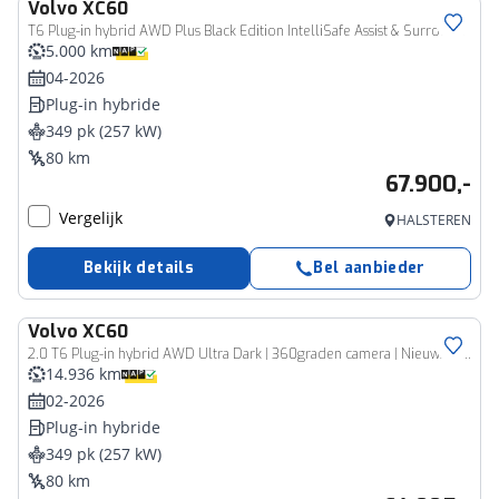
Volvo
XC60
T6 Plug-in hybrid AWD Plus Black Edition IntelliSafe Assist & Surround - Panorama/schuifdak - Harman/Kardon audio - Head up display - Parkeercamera achter - Verwarmde voorstoelen, stuur & achterbank - Parkeersensoren voor & achter - Elektr. bedienb. voorstoelen met geheugen - Draadloze tel. lader - Extra getint glas - 21' LMV
5.000 km
04-2026
Plug-in hybride
349 pk (257 kW)
80 km
67.900,-
Vergelijk
HALSTEREN
Bekijk details
Bel aanbieder
Volvo
XC60
2.0 T6 Plug-in hybrid AWD Ultra Dark | 360graden camera | Nieuwste model | Groot Middendisplay | Trekhaak inklapbaar | All Season banden |
14.936 km
02-2026
Plug-in hybride
349 pk (257 kW)
80 km