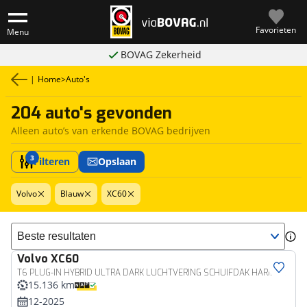
Favorieten
Menu
BOVAG Zekerheid
|
Home
>
Auto's
204 auto's gevonden
Alleen auto’s van erkende BOVAG bedrijven
3
Filteren
Opslaan
Volvo
Blauw
XC60
Sorteer resultaten
Volvo
XC60
T6 PLUG-IN HYBRID ULTRA DARK LUCHTVERING SCHUIFDAK HARMAN KARDON
15.136 km
12-2025