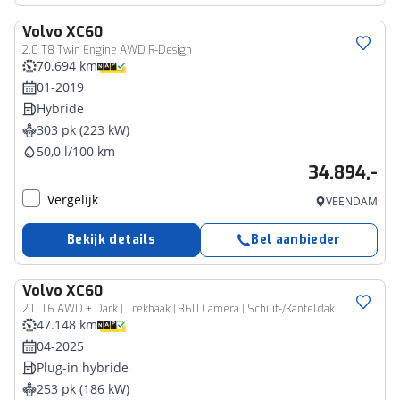
Volvo
XC60
2.0 T8 Twin Engine AWD R-Design
70.694 km
01-2019
Hybride
303 pk (223 kW)
50,0 l/100 km
34.894,-
Vergelijk
VEENDAM
Bekijk details
Bel aanbieder
Volvo
XC60
2.0 T6 AWD + Dark | Trekhaak | 360 Camera | Schuif-/Kanteldak
47.148 km
04-2025
Plug-in hybride
253 pk (186 kW)