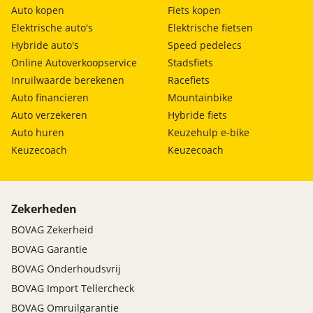
Auto kopen
Fiets kopen
Elektrische auto's
Elektrische fietsen
Hybride auto's
Speed pedelecs
Online Autoverkoopservice
Stadsfiets
Inruilwaarde berekenen
Racefiets
Auto financieren
Mountainbike
Auto verzekeren
Hybride fiets
Auto huren
Keuzehulp e-bike
Keuzecoach
Keuzecoach
Zekerheden
BOVAG Zekerheid
BOVAG Garantie
BOVAG Onderhoudsvrij
BOVAG Import Tellercheck
BOVAG Omruilgarantie