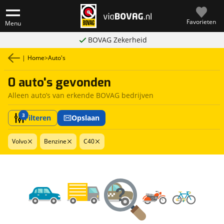
Favorieten
Menu
BOVAG Zekerheid
|
Home
>
Auto's
0 auto's gevonden
Alleen auto’s van erkende BOVAG bedrijven
3
Filteren
Opslaan
Volvo
Benzine
C40