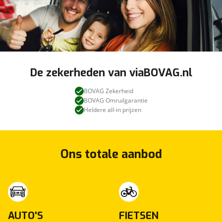
De zekerheden van viaBOVAG.nl
BOVAG Zekerheid
BOVAG Omruilgarantie
Heldere all-in prijzen
Ons totale aanbod
AUTO'S
FIETSEN