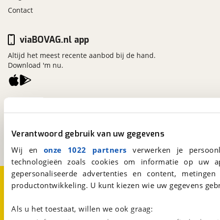
Contact
viaBOVAG.nl app
Altijd het meest recente aanbod bij de hand.
Download 'm nu.
viaBOVAG.nl
Kosterijland
15
3981 AJ
Bunnik
Verantwoord gebruik van uw gegevens
Een initiatief van
BOVAG
Wij en
onze 1022 partners
verwerken je persoonl
technologieën zoals cookies om informatie op uw a
gepersonaliseerde advertenties en content, metingen
Over viaBOVAG.nl
Disclaimer- en Privacyverklaring
productontwikkeling. U kunt kiezen wie uw gegevens gebr
Cookievoorkeuren
Vacatures
Als u het toestaat, willen we ook graag: