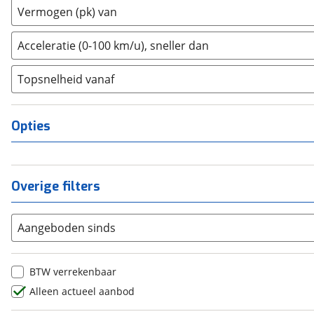
2
(
0
)
Vermogen (pk) van
Dongfeng
(
0
)
3
(
0
)
Donkervoort
(
1
)
4
(
0
)
Acceleratie (0-100 km/u), sneller dan
DS
(
168
)
5
(
0
)
Estrima
(
0
)
Topsnelheid vanaf
6
(
0
)
Etalian
(
0
)
8
(
0
)
Farizon
(
0
)
10+
(
0
)
Opties
Ferrari
(
13
)
Fiat
(
1248
)
Ford
(
4032
)
Overige filters
Ford USA
(
2
)
Geely
(
0
)
Aangeboden sinds
Genesis
(
0
)
GMC
(
1
)
Goupil
(
0
)
BTW verrekenbaar
Honda
(
189
)
Alleen actueel aanbod
Hongqi
(
0
)