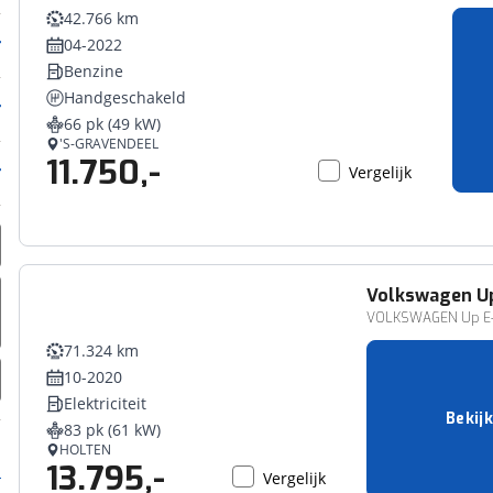
42.766 km
04-2022
Benzine
Handgeschakeld
66 pk (49 kW)
'S-GRAVENDEEL
11.750,-
Vergelijk
Volkswagen
U
VOLKSWAGEN Up E-U
71.324 km
10-2020
Elektriciteit
Bekijk
83 pk (61 kW)
HOLTEN
13.795,-
Vergelijk