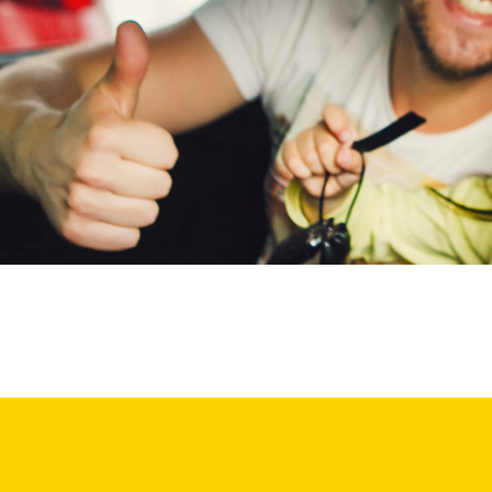
Maxus
(
2
)
Maybach
(
0
)
Mazda
(
2657
)
McLaren
(
0
)
Mega
(
0
)
Mercedes-Benz
(
5722
)
MG
(
698
)
Microcar
(
0
)
Microlino
(
0
)
Mini
(
1344
)
Mitsubishi
(
1347
)
Mobilize
(
0
)
Morgan
(
0
)
Morris
(
0
)
Motion
(
0
)
Musso
(
1
)