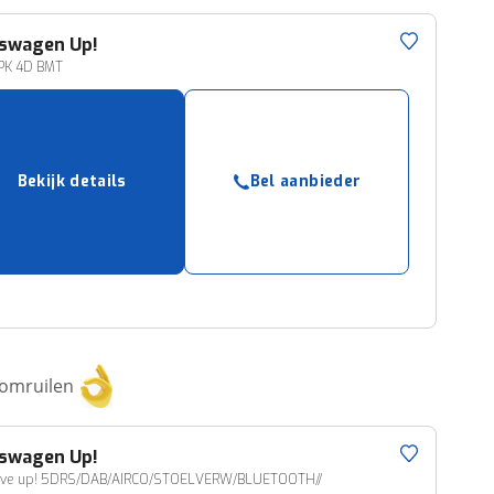
kswagen
Up!
0PK 4D BMT
Bekijk details
Bel aanbieder
 omruilen
kswagen
Up!
ove up! 5DRS/DAB/AIRCO/STOELVERW/BLUETOOTH//