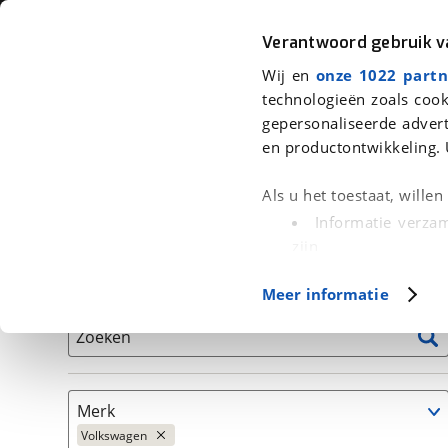
Auto
Fiets
Moto
Verantwoord gebruik 
Wij en
onze 1022 partn
<
Terug
|
Home
>
Auto's
technologieën zoals cook
gepersonaliseerde advert
We hebben 5 auto's voor je gevond
en productontwikkeling. 
Alleen auto’s van erkende BOVAG bedrijven
Als u het toestaat, wille
Informatie verzam
zijn
Uw apparaat id
Basisgegevens
Meer informatie
(fingerprinting)
Lees meer over hoe uw
Zoeken
detailgedeelte
in. U k
Cookieverklaring.
Merk
Met cookies en vergelij
Volkswagen
Functionele cookies zorg