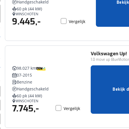
Handgeschakeld
Bekijk
erbeteren. We tonen je graag relevante advertenties en geb
60 pk (44 kW)
ag op en buiten onze website volgt – uiteraard op anoni
WINSCHOTEN
9.445,-
laimer en privacyverklaring
. Als je weigert, plaatsen we a
Vergelijk
che cookies. Je voorkeuren kun je later altijd aan
Volkswagen
Up!
1.0 move up BlueMotion 
98.027 km
07-2015
Benzine
Handgeschakeld
Bekijk d
60 pk (44 kW)
WINSCHOTEN
7.745,-
Vergelijk