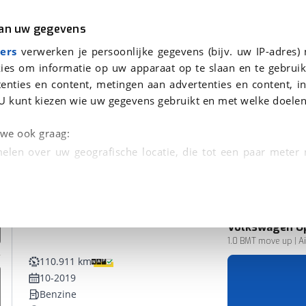
r
Kampeer
van uw gegevens
ers
verwerken je persoonlijke gegevens (bijv. uw IP-adres)
ies om informatie op uw apparaat op te slaan en te gebruik
enties en content, metingen aan advertenties en content, in
en
U kunt kiezen wie uw gegevens gebruikt en met welke doelen
n we ook graag:
elen over uw geografische locatie, die tot een paar meter
entificeren door het actief te scannen op specifieke
 persoonlijke gegevens worden verwerkt en stel uw voo
Volkswagen
U
unt uw toestemming op elk moment wijzigen of in
1.0 BMT move up | Air
110.911 km
10-2019
kbare technieken zorgen we voor een betere en meer persoon
Benzine
en ervoor dat de website goed werkt. Ook gebruiken we anal