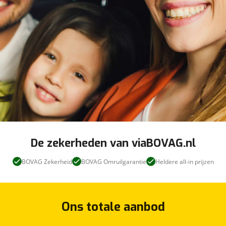
De zekerheden van viaBOVAG.nl
BOVAG Zekerheid
BOVAG Omruilgarantie
Heldere all-in prijzen
Ons totale aanbod