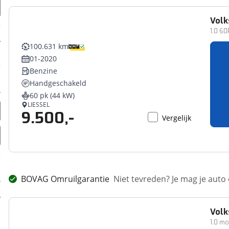
Vol
1.0 6
100.631 km
01-2020
Benzine
Handgeschakeld
60 pk (44 kW)
LIESSEL
9.500,-
Vergelijk
BOVAG Omruilgarantie
Niet tevreden? Je mag je auto
Vol
1.0 m