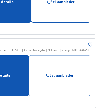
 details
Bel aanbieder
ruiken daarvoor
eme basis. Meer
lleen functionele
passen via de
met 98.027km | Airco | Navigatie | Ndl auto | Zuinig | RIJKLAARPRIJ
etails
Bel aanbieder