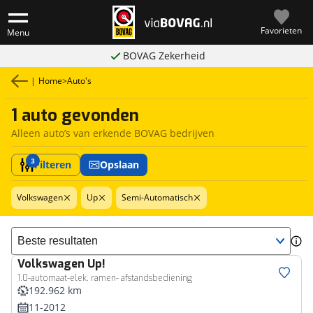
Favorieten
Menu
BOVAG Zekerheid
|
Home
>
Auto's
1 auto gevonden
Alleen auto’s van erkende BOVAG bedrijven
3
Filteren
Opslaan
Volkswagen
Up
Semi-Automatisch
Sorteer resultaten
Volkswagen
Up!
1.0-automaat-elek. ramen- afstandsbediening
192.962 km
11-2012