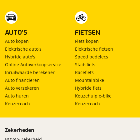
AUTO'S
FIETSEN
Auto kopen
Fiets kopen
Elektrische auto's
Elektrische fietsen
Hybride auto's
Speed pedelecs
Online Autoverkoopservice
Stadsfiets
Inruilwaarde berekenen
Racefiets
Auto financieren
Mountainbike
Auto verzekeren
Hybride fiets
Auto huren
Keuzehulp e-bike
Keuzecoach
Keuzecoach
Zekerheden
BOVAG Zekerheid