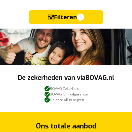
Filteren
3
De zekerheden van viaBOVAG.nl
BOVAG Zekerheid
BOVAG Omruilgarantie
Heldere all-in prijzen
Ons totale aanbod