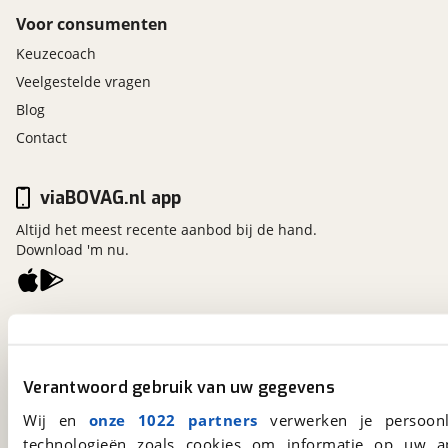
Voor consumenten
Keuzecoach
Veelgestelde vragen
Blog
Contact
viaBOVAG.nl app
Altijd het meest recente aanbod bij de hand.
Download 'm nu.
viaBOVAG.nl
Kosterijland
15
3981 AJ
Bunnik
Verantwoord gebruik van uw gegevens
Een initiatief van
BOVAG
Wij en
onze 1022 partners
verwerken je persoonl
technologieën zoals cookies om informatie op uw a