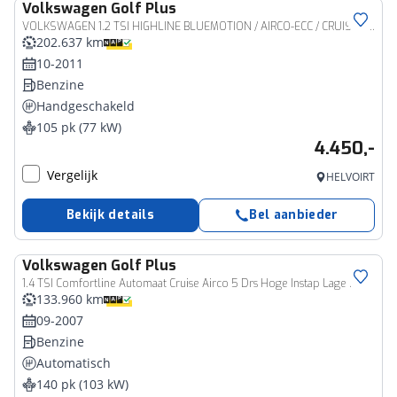
Volkswagen
Golf Plus
VOLKSWAGEN 1.2 TSI HIGHLINE BLUEMOTION / AIRCO-ECC / CRUISE CTR. / TREKHAAK / ELEK. RAMEN / 16&#39;&#39; LM-VELGEN
202.637 km
10-2011
Benzine
Handgeschakeld
105 pk (77 kW)
4.450,-
Vergelijk
HELVOIRT
Bekijk details
Bel aanbieder
Volkswagen
Golf Plus
1.4 TSI Comfortline Automaat Cruise Airco 5 Drs Hoge Instap Lage KMs
133.960 km
09-2007
Benzine
Automatisch
140 pk (103 kW)