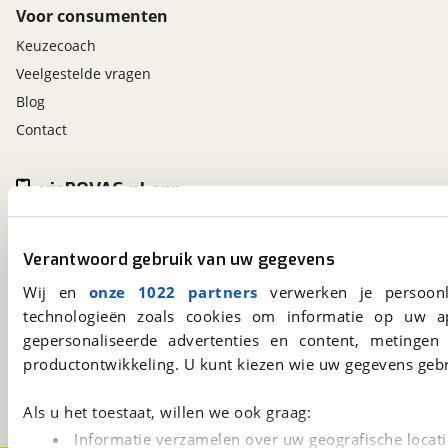
Voor consumenten
Keuzecoach
Veelgestelde vragen
Blog
Contact
viaBOVAG.nl app
Altijd het meest recente aanbod bij de hand.
Download 'm nu.
Verantwoord gebruik van uw gegevens
Wij en
onze 1022 partners
verwerken je persoonl
technologieën zoals cookies om informatie op uw a
viaBOVAG.nl
gepersonaliseerde advertenties en content, metingen
Kosterijland
15
productontwikkeling. U kunt kiezen wie uw gegevens gebr
3981 AJ
Bunnik
Een initiatief van
BOVAG
Als u het toestaat, willen we ook graag:
Informatie verzamelen over uw geografische locati