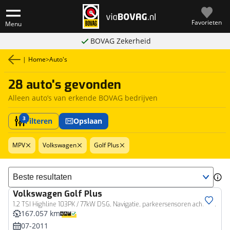
Favorieten
Menu
BOVAG Zekerheid
|
Home
>
Auto's
28 auto's gevonden
Alleen auto’s van erkende BOVAG bedrijven
3
Filteren
Opslaan
MPV
Volkswagen
Golf Plus
Sorteer resultaten
Volkswagen
Golf Plus
1.2 TSI Highline 103PK / 77kW DSG, Navigatie, parkeersensoren achter, cruise control, trekhaak, lichtsensor, multifunctioneel lederen stuurwiel, automatische airco, radio, elektrisch verstel- en verwarmbare buitenspiegels etc.
167.057 km
07-2011