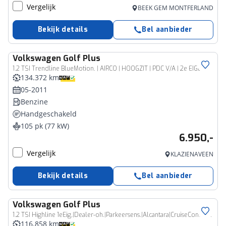
Vergelijk
BEEK GEM MONTFERLAND
Bekijk details
Bel aanbieder
Volkswagen
Golf Plus
1.2 TSI Trendline BlueMotion. | AIRCO | HOOGZIT | PDC V/A | 2e EIGENAAR |
134.372 km
05-2011
Benzine
Handgeschakeld
105 pk (77 kW)
6.950,-
Vergelijk
KLAZIENAVEEN
Bekijk details
Bel aanbieder
Volkswagen
Golf Plus
1.2 TSI Highline 1eEig.|Dealer-oh.|Parkeersens.|Alcantara|CruiseControl|Klimaatreg.
116.858 km