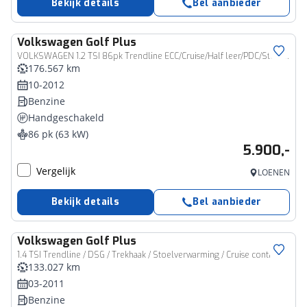
Bekijk details
Bel aanbieder
Volkswagen
Golf Plus
VOLKSWAGEN 1.2 TSI 86pk Trendline ECC/Cruise/Half leer/PDC/Stoelverw/Trekhaak
176.567 km
10-2012
Benzine
Handgeschakeld
86 pk (63 kW)
5.900,-
Vergelijk
LOENEN
Bekijk details
Bel aanbieder
Volkswagen
Golf Plus
1.4 TSI Trendline / DSG / Trekhaak / Stoelverwarming / Cruise control
133.027 km
03-2011
Benzine