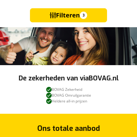
Filteren
3
De zekerheden van viaBOVAG.nl
BOVAG Zekerheid
BOVAG Omruilgarantie
Heldere all-in prijzen
Ons totale aanbod