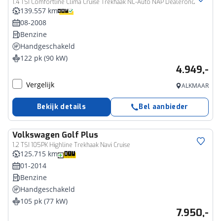
1.4 TSI Comfortline Clima Cruise Trekhaak NL-Auto NAP Dealeronderhouden!
139.557 km
08-2008
Benzine
Handgeschakeld
122 pk (90 kW)
4.949,-
Vergelijk
ALKMAAR
Bekijk details
Bel aanbieder
Volkswagen
Golf Plus
1.2 TSI 105PK Highline Trekhaak Navi Cruise
125.715 km
01-2014
Benzine
Handgeschakeld
105 pk (77 kW)
7.950,-