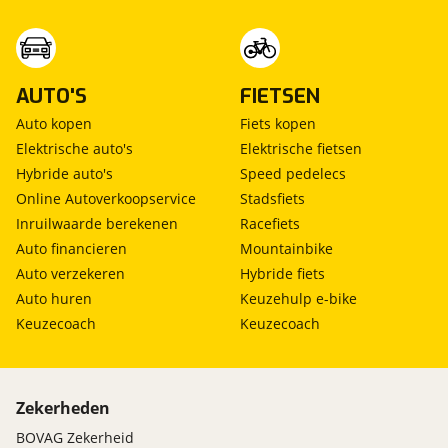
AUTO'S
FIETSEN
Auto kopen
Fiets kopen
Elektrische auto's
Elektrische fietsen
Hybride auto's
Speed pedelecs
Online Autoverkoopservice
Stadsfiets
Inruilwaarde berekenen
Racefiets
Auto financieren
Mountainbike
Auto verzekeren
Hybride fiets
Auto huren
Keuzehulp e-bike
Keuzecoach
Keuzecoach
Zekerheden
BOVAG Zekerheid