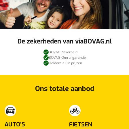
De zekerheden van viaBOVAG.nl
BOVAG Zekerheid
BOVAG Omruilgarantie
Heldere all-in prijzen
Ons totale aanbod
AUTO'S
FIETSEN