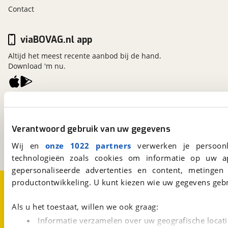
Contact
viaBOVAG.nl app
Altijd het meest recente aanbod bij de hand.
Download 'm nu.
viaBOVAG.nl
Kosterijland
15
3981 AJ
Bunnik
Verantwoord gebruik van uw gegevens
Een initiatief van
Wij en
onze 1022 partners
verwerken je persoonl
BOVAG
technologieën zoals cookies om informatie op uw a
gepersonaliseerde advertenties en content, metingen
Over viaBOVAG.nl
Disclaimer- en Privacyverklaring
productontwikkeling. U kunt kiezen wie uw gegevens gebr
Cookievoorkeuren
Vacatures
Als u het toestaat, willen we ook graag:
Informatie verzamelen over uw geografische locati