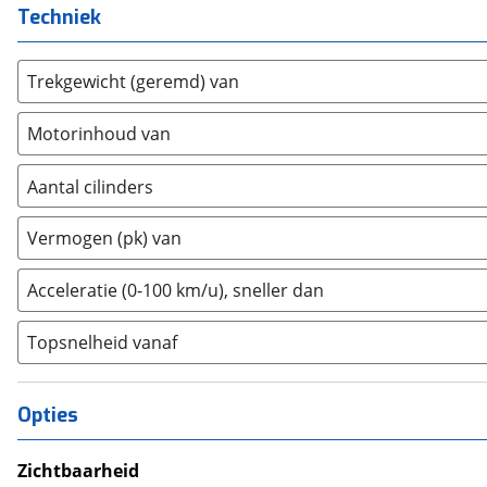
Techniek
Dongfeng
(
90
)
Donkervoort
(
1
)
DS
Trekgewicht (geremd) van
(
488
)
Estrima
(
2
)
Motorinhoud van
Etalian
(
0
)
Farizon
(
3
)
Aantal cilinders
Ferrari
(
15
)
2
(
0
)
Fiat
(
2474
)
Vermogen (pk) van
3
(
0
)
Ford
(
8574
)
4
(
0
)
Acceleratie (0-100 km/u), sneller dan
Ford USA
(
3
)
5
(
0
)
Geely
(
125
)
Topsnelheid vanaf
6
(
0
)
Genesis
(
18
)
8
(
0
)
GMC
(
4
)
10+
(
0
)
Opties
Goupil
(
2
)
Honda
(
573
)
Zichtbaarheid
Hongqi
(
13
)