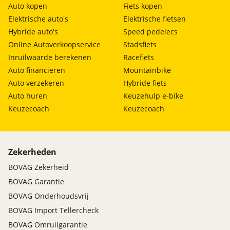
Auto kopen
Fiets kopen
Elektrische auto's
Elektrische fietsen
Hybride auto's
Speed pedelecs
Online Autoverkoopservice
Stadsfiets
Inruilwaarde berekenen
Racefiets
Auto financieren
Mountainbike
Auto verzekeren
Hybride fiets
Auto huren
Keuzehulp e-bike
Keuzecoach
Keuzecoach
Zekerheden
BOVAG Zekerheid
BOVAG Garantie
BOVAG Onderhoudsvrij
BOVAG Import Tellercheck
BOVAG Omruilgarantie