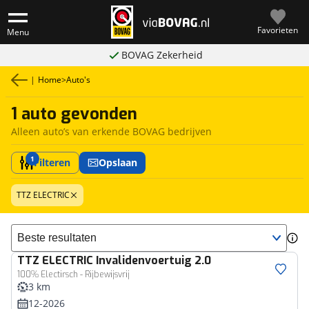
Favorieten
Menu
BOVAG Zekerheid
|
Home
>
Auto's
1 auto gevonden
Alleen auto’s van erkende BOVAG bedrijven
1
Filteren
Opslaan
TTZ ELECTRIC
Sorteer resultaten
TTZ ELECTRIC
Invalidenvoertuig 2.0
100% Electirsch - Rijbewijsvrij
3 km
12-2026