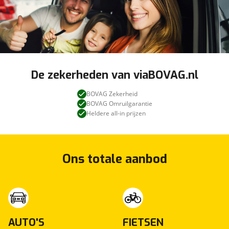
De zekerheden van viaBOVAG.nl
BOVAG Zekerheid
BOVAG Omruilgarantie
Heldere all-in prijzen
Ons totale aanbod
AUTO'S
FIETSEN