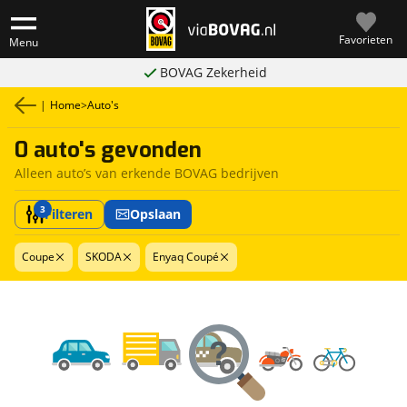
Favorieten
Menu
BOVAG Zekerheid
|
Home
>
Auto's
0 auto's gevonden
Alleen auto’s van erkende BOVAG bedrijven
3
Filteren
Opslaan
Coupe
SKODA
Enyaq Coupé