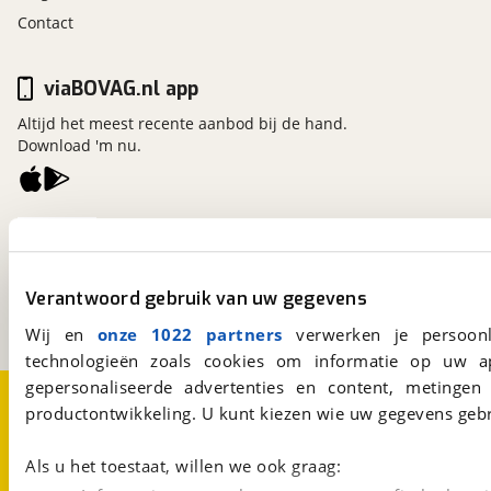
Contact
viaBOVAG.nl app
Altijd het meest recente aanbod bij de hand.
Download 'm nu.
viaBOVAG.nl
Kosterijland
15
3981 AJ
Bunnik
Verantwoord gebruik van uw gegevens
Een initiatief van
BOVAG
Wij en
onze 1022 partners
verwerken je persoonl
technologieën zoals cookies om informatie op uw a
gepersonaliseerde advertenties en content, metingen
Over viaBOVAG.nl
Disclaimer- en Privacyverklaring
productontwikkeling. U kunt kiezen wie uw gegevens gebr
Cookievoorkeuren
Vacatures
Als u het toestaat, willen we ook graag: