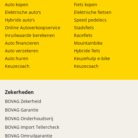
Auto kopen
Fiets kopen
Elektrische auto's
Elektrische fietsen
Hybride auto's
Speed pedelecs
Online Autoverkoopservice
Stadsfiets
Inruilwaarde berekenen
Racefiets
Auto financieren
Mountainbike
Auto verzekeren
Hybride fiets
Auto huren
Keuzehulp e-bike
Keuzecoach
Keuzecoach
Zekerheden
BOVAG Zekerheid
BOVAG Garantie
BOVAG Onderhoudsvrij
BOVAG Import Tellercheck
BOVAG Omruilgarantie