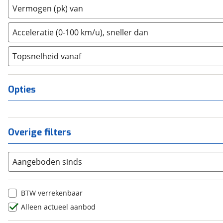
2
(
0
)
Vermogen (pk) van
Dongfeng
(
0
)
3
(
0
)
Donkervoort
(
0
)
4
(
0
)
Acceleratie (0-100 km/u), sneller dan
DS
(
0
)
5
(
0
)
Estrima
(
0
)
Topsnelheid vanaf
6
(
0
)
Etalian
(
0
)
8
(
0
)
Farizon
(
0
)
10+
(
0
)
Opties
Ferrari
(
11
)
Fiat
(
1
)
Ford
(
17
)
Overige filters
Ford USA
(
1
)
Geely
(
0
)
Aangeboden sinds
Genesis
(
0
)
GMC
(
0
)
Goupil
(
0
)
BTW verrekenbaar
Honda
(
17
)
Alleen actueel aanbod
Hongqi
(
0
)