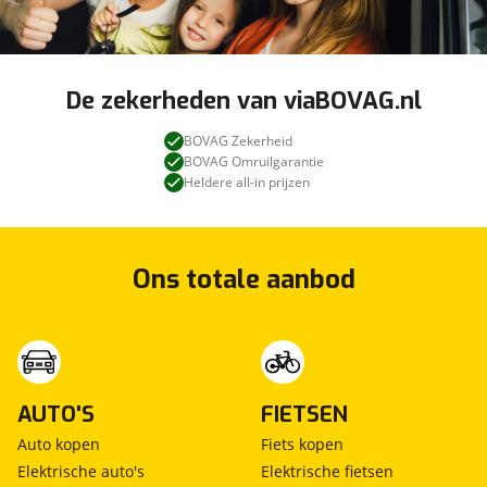
De zekerheden van viaBOVAG.nl
BOVAG Zekerheid
BOVAG Omruilgarantie
Heldere all-in prijzen
Ons totale aanbod
AUTO'S
FIETSEN
Auto kopen
Fiets kopen
Elektrische auto's
Elektrische fietsen