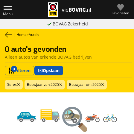
Favorieten
Menu
BOVAG Zekerheid
|
Home
>
Auto's
0 auto's gevonden
Alleen auto’s van erkende BOVAG bedrijven
3
Filteren
Opslaan
Seres
Bouwjaar van 2025
Bouwjaar t/m 2025