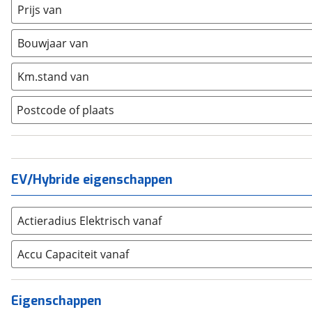
Fiat
(
316
)
Prijs van
Ford
(
1085
)
Bouwjaar van
Hyundai
(
600
)
Kia
(
1566
)
Km.stand van
Mazda
(
296
)
Mercedes-Benz
(
1036
)
Postcode of plaats
Mini
(
254
)
Nissan
(
330
)
Opel
(
1095
)
EV/Hybride eigenschappen
Peugeot
(
1461
)
Renault
(
1158
)
Seat
(
175
)
Actieradius Elektrisch vanaf
SKODA
(
349
)
Accu Capaciteit vanaf
Suzuki
(
439
)
Toyota
(
1881
)
Volkswagen
(
1428
)
Eigenschappen