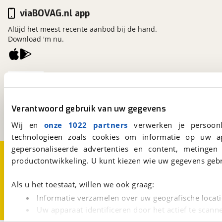
viaBOVAG.nl app
Altijd het meest recente aanbod bij de hand.
Download 'm nu.
viaBOVAG.nl
Kosterijland
15
3981 AJ
Bunnik
Verantwoord gebruik van uw gegevens
Een initiatief van
BOVAG
Wij en
onze 1022 partners
verwerken je persoonl
technologieën zoals cookies om informatie op uw a
gepersonaliseerde advertenties en content, metingen
Over viaBOVAG.nl
Disclaimer- en Privacyverklaring
productontwikkeling. U kunt kiezen wie uw gegevens gebr
Cookievoorkeuren
Vacatures
Als u het toestaat, willen we ook graag:
Informatie verzamelen over uw geografische locati
Uw apparaat identificeren door het actief te scann