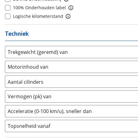
8
(
0
)
Cadillac
(
3
)
100% Onderhouden label
9
(
0
)
Casalini
(
0
)
Logische kilometerstand
10+
(
0
)
Changan
(
0
)
Chatenet
(
0
)
Techniek
Chevrolet
(
7
)
Chrysler
(
0
)
Trekgewicht (geremd) van
Citroën
(
591
)
Motorinhoud van
Cupra
(
252
)
Dacia
(
164
)
Aantal cilinders
Daewoo
(
0
)
2
(
0
)
Daihatsu
(
0
)
Vermogen (pk) van
3
(
0
)
Daimler
(
0
)
4
(
0
)
DFSK
(
3
)
Acceleratie (0-100 km/u), sneller dan
5
(
0
)
Dodge
(
2
)
Topsnelheid vanaf
6
(
0
)
Dongfeng
(
44
)
8
(
0
)
Donkervoort
(
0
)