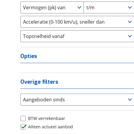
2
(
0
)
Daihatsu
(
0
)
Vermogen (pk) van
t/m
3
(
0
)
Daimler
(
0
)
4
(
0
)
DFSK
(
0
)
Acceleratie (0-100 km/u), sneller dan
5
(
0
)
Dodge
(
6
)
Topsnelheid vanaf
6
(
0
)
Dongfeng
(
0
)
8
(
0
)
Donkervoort
(
0
)
10+
(
0
)
DS
(
82
)
Opties
Estrima
(
0
)
Etalian
(
0
)
Farizon
(
0
)
Overige filters
Ferrari
(
2
)
Fiat
(
204
)
Aangeboden sinds
Ford
(
797
)
Ford USA
(
0
)
BTW verrekenbaar
Geely
(
0
)
Alleen actueel aanbod
Genesis
(
3
)