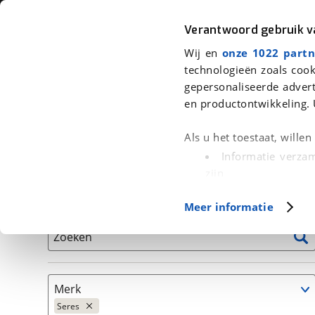
Auto
Fiets
Moto
Verantwoord gebruik 
Wij en
onze 1022 partn
<
Terug
|
Home
>
Auto's
technologieën zoals cook
gepersonaliseerde advert
We hebben 0 auto's voor je gevond
en productontwikkeling. 
Alleen auto’s van erkende BOVAG bedrijven
Als u het toestaat, wille
Informatie verzam
zijn
Uw apparaat id
Basisgegevens
Meer informatie
(fingerprinting)
Lees meer over hoe uw
Zoeken
detailgedeelte
in. U k
Cookieverklaring.
Merk
Met cookies en vergelij
Seres
Functionele cookies zorg