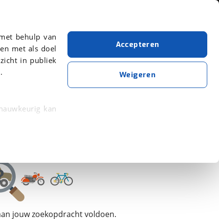
Over viaBOVAG.nl
 met behulp van
Accepteren
en met als doel
zicht in publiek
.
Seres
Bouwjaar van 2022
Bouwjaar t/m 2022
Weigeren
Wis alle filters
Zoekopdracht opslaan
 nauwkeurig kan
 eigenschappen
rkeuren in het
trekken in de
lijke ervaring.
 aan jouw zoekopdracht voldoen.
ytische cookies