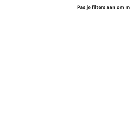
erbeteren. We tonen je graag relevante advertenties en geb
Pas je filters aan om 
ag op en buiten onze website volgt – uiteraard op anoni
laimer en privacyverklaring
. Als je weigert, plaatsen we a
che cookies. Je voorkeuren kun je later altijd aan