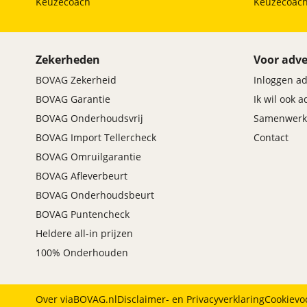
Keuzecoach
Keuzecoac
Max Mobiel
(
0
)
Maxus
(
2
)
Maybach
(
0
)
Zekerheden
Voor adve
Mazda
(
245
)
BOVAG Zekerheid
Inloggen a
McLaren
(
0
)
BOVAG Garantie
Ik wil ook 
Mega
(
0
)
BOVAG Onderhoudsvrij
Samenwerk
Mercedes-Benz
(
723
)
BOVAG Import Tellercheck
Contact
MG
(
80
)
BOVAG Omruilgarantie
Microcar
(
4
)
BOVAG Afleverbeurt
Microlino
(
0
)
BOVAG Onderhoudsbeurt
Mini
(
274
)
BOVAG Puntencheck
Mitsubishi
(
73
)
Heldere all-in prijzen
Mobilize
(
0
)
100% Onderhouden
Morgan
(
0
)
Morris
(
0
)
Motion
(
0
)
Over viaBOVAG.nl
Disclaimer- en Privacyverklaring
Cookievo