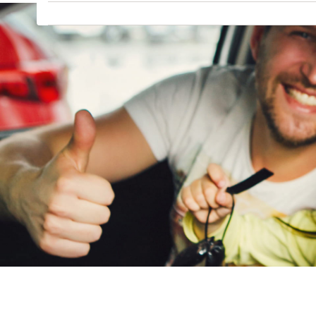
GMC
(
1
)
Goupil
(
0
)
Honda
(
49
)
Hongqi
(
0
)
Hummer
(
0
)
Hyundai
(
367
)
Ineos
(
0
)
Infiniti
(
0
)
Isuzu
(
0
)
Iveco
(
5
)
JAC
(
1
)
Jaecoo
(
0
)
Jaguar
(
10
)
Jeep
(
82
)
KGM
(
0
)
Kia
(
757
)