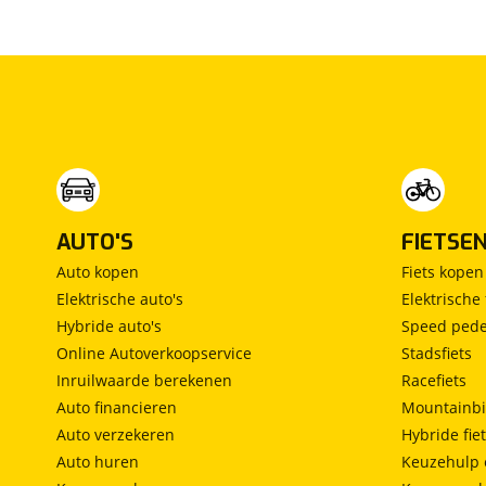
Lamborghini
(
1
)
Lancia
(
0
)
Land Rover
(
71
)
Leaf
(
1
)
Leapmotor
(
0
)
Levc
(
0
)
Lexus
(
33
)
Ligier
(
3
)
AUTO'S
FIETSE
Lincoln
(
0
)
Auto kopen
Fiets kopen
LINKTOUR
(
0
)
Elektrische auto's
Elektrische 
Lotus
(
0
)
Hybride auto's
Speed pede
Lynk & Co
(
135
)
Online Autoverkoopservice
Stadsfiets
Lynk & Co DTM Shadow Edition
Inruilwaarde berekenen
Racefiets
(
1
)
Auto financieren
Mountainbi
LYNKenCO
(
1
)
Auto verzekeren
Hybride fie
MAN
(
2
)
Auto huren
Keuzehulp 
Maserati
(
2
)