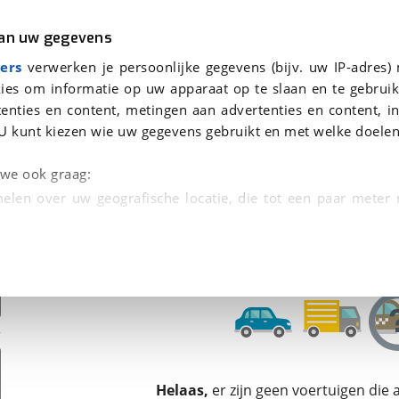
r
Kampeer
van uw gegevens
ers
verwerken je persoonlijke gegevens (bijv. uw IP-adres)
ies om informatie op uw apparaat op te slaan en te gebruik
enties en content, metingen aan advertenties en content, in
en
U kunt kiezen wie uw gegevens gebruikt en met welke doelen
n we ook graag:
elen over uw geografische locatie, die tot een paar meter
entificeren door het actief te scannen op specifieke
 persoonlijke gegevens worden verwerkt en stel uw voo
unt uw toestemming op elk moment wijzigen of in
kbare technieken zorgen we voor een betere en meer persoon
Helaas,
er zijn geen voertuigen die
en ervoor dat de website goed werkt. Ook gebruiken we anal