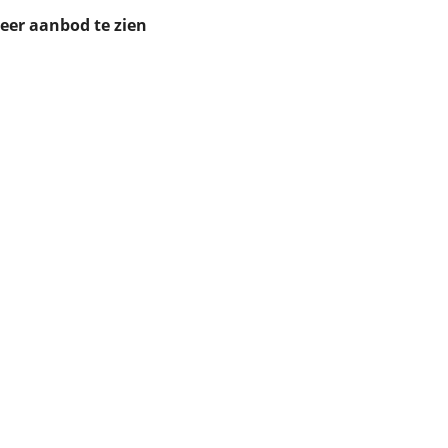
ruiken daarvoor
meer aanbod te zien
eme basis. Meer
lleen functionele
passen via de