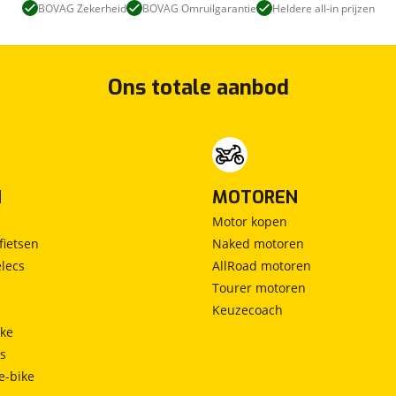
BOVAG Zekerheid
BOVAG Omruilgarantie
Heldere all-in prijzen
Ons totale aanbod
N
MOTOREN
Motor kopen
fietsen
Naked motoren
lecs
AllRoad motoren
Tourer motoren
Keuzecoach
ke
ts
e-bike