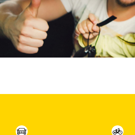
Max Mobiel
(
0
)
Maxus
(
0
)
Maybach
(
0
)
Mazda
(
0
)
McLaren
(
0
)
Mega
(
0
)
Mercedes-Benz
(
35
)
MG
(
0
)
Microcar
(
0
)
Microlino
(
0
)
Mini
(
3
)
Mitsubishi
(
0
)
Mobilize
(
0
)
Morgan
(
0
)
Morris
(
0
)
Motion
(
0
)