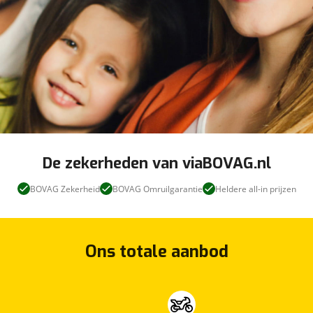
De zekerheden van viaBOVAG.nl
BOVAG Zekerheid
BOVAG Omruilgarantie
Heldere all-in prijzen
Ons totale aanbod