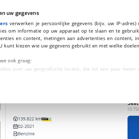
r
Kampeer
van uw gegevens
ers
verwerken je persoonlijke gegevens (bijv. uw IP-adres)
ies om informatie op uw apparaat op te slaan en te gebruik
enties en content, metingen aan advertenties en content, in
U kunt kiezen wie uw gegevens gebruikt en met welke doelen
n we ook graag:
elen over uw geografische locatie, die tot een paar meter
entificeren door het actief te scannen op specifieke
 persoonlijke gegevens worden verwerkt en stel uw voo
Seat
unt uw toestemming op elk moment wijzigen of in
1.5 TSI
139.822 km
02-2021
kbare technieken zorgen we voor een betere en meer persoon
Benzine
en ervoor dat de website goed werkt. Ook gebruiken we anal