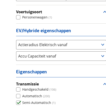
SOH 100% | Wegkl. Trekhaak | Panodak |
(
0
)
Seat
(
5
)
Leer | Navigatie
Voertuigsoort
SKODA
(
11
)
Toledo
(
0
)
Personenwagen
(
1
)
Suzuki
(
1
)
Toyota
(
9
)
EV/Hybride eigenschappen
Volkswagen
(
20
)
Volvo
(
9
)
Actieradius Elektrisch vanaf
Alle merken
Abarth
(
0
)
Accu Capaciteit vanaf
Aiways
(
0
)
Aixam
(
0
)
Alfa Romeo
(
5
)
Eigenschappen
Alpina
(
0
)
Alpine
(
0
)
Transmissie
Aston Martin
Handgeschakeld
(
0
)
(
106
)
Audi
Automatisch
(
11
)
(
200
)
Austin
Semi-Automatisch
(
0
)
(
1
)