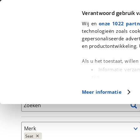
Auto
Fiets
Moto
Verantwoord gebruik 
Wij en
onze 1022 partn
<
Terug
|
Home
>
Auto's
technologieën zoals cook
gepersonaliseerde advert
We hebben 1 auto voor je gevonden
en productontwikkeling. 
Alleen auto’s van erkende BOVAG bedrijven
Als u het toestaat, wille
Informatie verzam
zijn
Uw apparaat id
Basisgegevens
Meer informatie
(fingerprinting)
Lees meer over hoe uw
Zoeken
detailgedeelte
in. U k
Cookieverklaring.
Merk
Met cookies en vergelij
Seat
Functionele cookies zorg