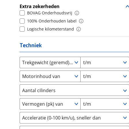
Daihatsu
(
0
)
Extra zekerheden
7
(
0
)
Daimler
(
0
)
BOVAG Onderhoudsvrij
8
(
0
)
DFSK
(
0
)
100% Onderhouden label
9
(
0
)
Dodge
(
0
)
Logische kilometerstand
10+
(
0
)
Dongfeng
(
0
)
Donkervoort
(
0
)
Techniek
DS
(
0
)
Estrima
(
0
)
Trekgewicht (geremd) van
t/m
Etalian
(
0
)
Motorinhoud van
t/m
Farizon
(
0
)
Ferrari
(
0
)
Aantal cilinders
Fiat
(
7
)
2
(
0
)
Ford
(
5
)
Vermogen (pk) van
t/m
3
(
0
)
Ford USA
(
0
)
4
(
1
)
Geely
(
0
)
Acceleratie (0-100 km/u), sneller dan
5
(
0
)
Genesis
(
0
)